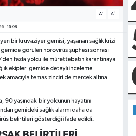
-
+
A
A
6 - 15:09
n bir kruvaziyer gemisi, yaşanan sağlık krizi
, gemide görülen norovirüs şüphesi sonrası
0’den fazla yolcu ile mürettebatın karantinaya
ğlık ekipleri gemide detaylı inceleme
mek amacıyla temas zinciri de mercek altına
a, 90 yaşındaki bir yolcunun hayatını
rdından gemideki sağlık alarmı daha da
üs belirtileri gösterdiği ifade edildi.
SAK BELİRTİLERİ