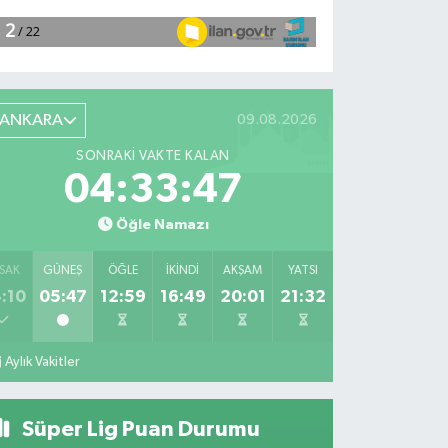
ANKARA
09.08.2026
SONRAKI VAKTE KALAN
04:33:46
Öğle Namazı
SAK
GÜNEŞ
ÖĞLE
İKINDI
AKŞAM
YATSI
:10
05:47
12:59
16:49
20:01
21:32
Aylık Vakitler
Süper Lig Puan Durumu