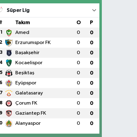
Süper Lig
#
Takım
O
P
1
Amed
0
0
2
Erzurumspor FK
0
0
3
Başakşehir
0
0
4
Kocaelispor
0
0
5
Beşiktaş
0
0
6
Eyüpspor
0
0
7
Galatasaray
0
0
8
Çorum FK
0
0
9
Gaziantep FK
0
0
0
Alanyaspor
0
0