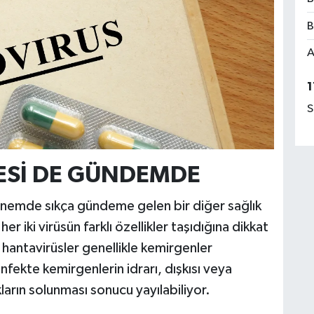
B
A
1
S
ESİ DE GÜNDEMDE
önemde sıkça gündeme gelen bir diğer sağlık
r iki virüsün farklı özellikler taşıdığına dikkat
hantavirüsler genellikle kemirgenler
 enfekte kemirgenlerin idrarı, dışkısı veya
arın solunması sonucu yayılabiliyor.