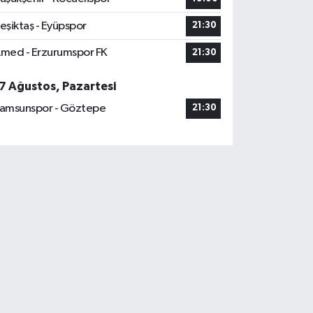
eşiktaş - Eyüpspor
21:30
med - Erzurumspor FK
21:30
7 Ağustos, Pazartesi
amsunspor - Göztepe
21:30