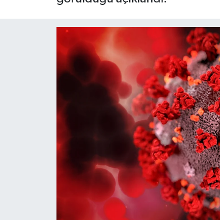
Siyaset
Spor
Teknoloji
Yaşam