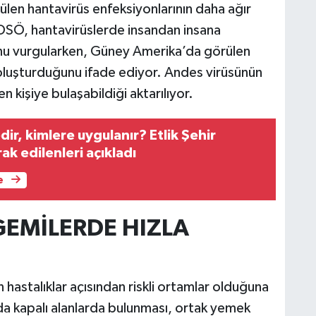
ülen hantavirüs enfeksiyonlarının daha ağır
. DSÖ, hantavirüslerde insandan insana
u vurgularken, Güney Amerika’da görülen
oluşturduğunu ifade ediyor. Andes virüsünün
en kişiye bulaşabildiği aktarılıyor.
dir, kimlere uygulanır? Etlik Şehir
k edilenleri açıkladı
e
GEMİLERDE HIZLA
 hastalıklar açısından riskli ortamlar olduğuna
anda kapalı alanlarda bulunması, ortak yemek