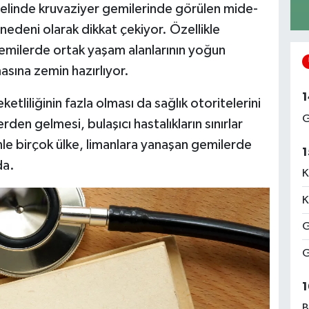
linde kruvaziyer gemilerinde görülen mide-
 nedeni olarak dikkat çekiyor. Özellikle
gemilerde ortak yaşam alanlarının yoğun
masına zemin hazırlıyor.
1
etliliğinin fazla olması da sağlık otoritelerini
G
erden gelmesi, bulaşıcı hastalıkların sınırlar
enle birçok ülke, limanlara yanaşan gemilerde
1
da.
K
K
G
G
1
B