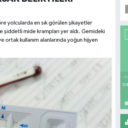
öre yolcularda en sık görülen şikayetler
ve şiddetli mide krampları yer aldı. Gemideki
i ve ortak kullanım alanlarında yoğun hijyen
İM
04