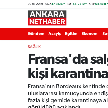
47,7436
55,2510
64,4811
09-08-2026
USD
EUR
GBP
Asayiş
Ankara Hava Durumu
Duyurular
Ankara Trafik Yoğunluk Haritası
Gündem
Asayiş
Eğitim
Ekonomi
Sa
Eğitim
Süper Lig Puan Durumu ve Fikstür
SAĞLIK
Fransa'da sal
Ekonomi
Tüm Manşetler
Gündem
Son Dakika Haberleri
kişi karantina
Kim Kimdir Nereli
Haber Arşivi
Fransa’nın Bordeaux kentinde d
Resmi İlanlar
uluslararası kamuoyunda endişe
fazla kişi gemide karantinaya al
Sağlık
görüldüğü açıklandı.