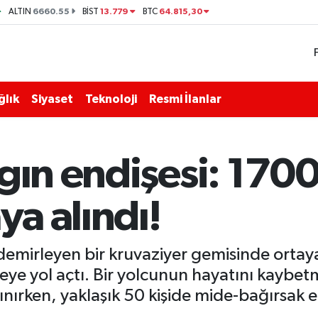
6660.55
13.779
64.815,30
ALTIN
BİST
BTC
ğlık
Siyaset
Teknoloji
Resmi İlanlar
gın endişesi: 1700
ya alındı!
emirleyen bir kruvaziyer gemisinde ortaya
ye yol açtı. Bir yolcunun hayatını kaybe
ınırken, yaklaşık 50 kişide mide-bağırsak en