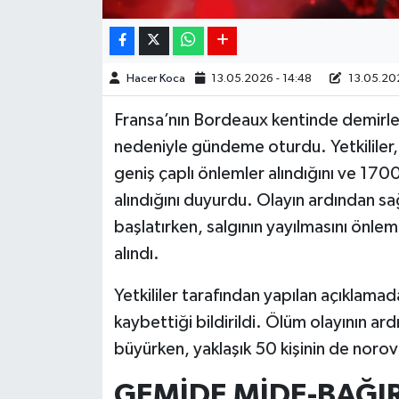
Hacer Koca
13.05.2026 - 14:48
13.05.202
Fransa’nın Bordeaux kentinde demirleye
nedeniyle gündeme oturdu. Yetkililer
geniş çaplı önlemler alındığını ve 170
alındığını duyurdu. Olayın ardından sa
başlatırken, salgının yayılmasını önle
alındı.
Yetkililer tarafından yapılan açıklamad
kaybettiği bildirildi. Ölüm olayının a
büyürken, yaklaşık 50 kişinin de norovir
GEMİDE MİDE-BAĞIR