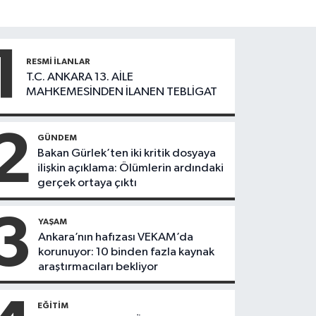
1
RESMI İLANLAR
T.C. ANKARA 13. AİLE
MAHKEMESİNDEN İLANEN TEBLİGAT
2
GÜNDEM
Bakan Gürlek’ten iki kritik dosyaya
ilişkin açıklama: Ölümlerin ardındaki
gerçek ortaya çıktı
3
YAŞAM
Ankara’nın hafızası VEKAM’da
korunuyor: 10 binden fazla kaynak
araştırmacıları bekliyor
EĞITIM