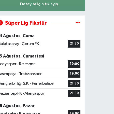
Detaylar için tıklayın
Süper Lig Fikstür
4 Ağustos, Cuma
alatasaray - Çorum FK
21:30
5 Ağustos, Cumartesi
onyaspor - Rizespor
19:00
asımpaşa - Trabzonspor
19:00
ençlerbirliği S.K. - Fenerbahçe
21:30
aziantep FK - Alanyaspor
21:30
6 Ağustos, Pazar
aşakşehir - Kocaelispor
19:00