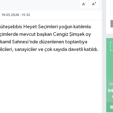
-
+
A
A
19.05.2026 - 15:32
üteşebbis Heyet Seçimleri yoğun katılımla
n seçimlerde mevcut başkan Cengiz Şimşek oy
itkamil Sahnesi’nde düzenlenen toplantıya
ileri, sanayiciler ve çok sayıda davetli katıldı.
İM
04