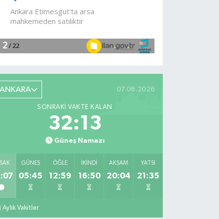
devam
ediyor
ANKARA
07.08.2026
SONRAKI VAKTE KALAN
32:12
Güneş Namazı
SAK
GÜNEŞ
ÖĞLE
İKINDI
AKŞAM
YATSI
:07
05:45
12:59
16:50
20:04
21:35
Aylık Vakitler