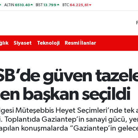
6510.40
13.799
64.225,61
ALTIN
BİST
BTC
ğlık
Siyaset
Teknoloji
Resmi İlanlar
B’de güven tazele
en başkan seçildi
gesi Müteşebbis Heyet Seçimleri’nde tek 
i. Toplantıda Gaziantep’in sanayi gücü, yen
yapılan konuşmalarda “Gaziantep’in geleceğ