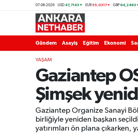
47,7143
55,0317
64,2463
07-08-2026
USD
EUR
GBP
Asayiş
Ankara Hava Durumu
Duyurular
Ankara Trafik Yoğunluk Haritası
Gündem
Asayiş
Eğitim
Ekonomi
Sa
Eğitim
Süper Lig Puan Durumu ve Fikstür
YAŞAM
Gaziantep OS
Ekonomi
Tüm Manşetler
Gündem
Son Dakika Haberleri
Şimşek yenid
Kim Kimdir Nereli
Haber Arşivi
Gaziantep Organize Sanayi Böl
Resmi İlanlar
birliğiyle yeniden başkan seçild
yatırımları ön plana çıkarken, 
Sağlık