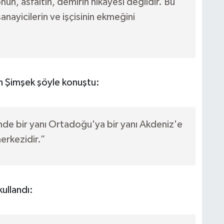
n, asfaltın, demirin hikayesi değildir. Bu
ayicilerin ve işçisinin ekmeğini
en Şimşek şöyle konuştu:
de bir yanı Ortadoğu'ya bir yanı Akdeniz'e
merkezidir.”
kullandı: