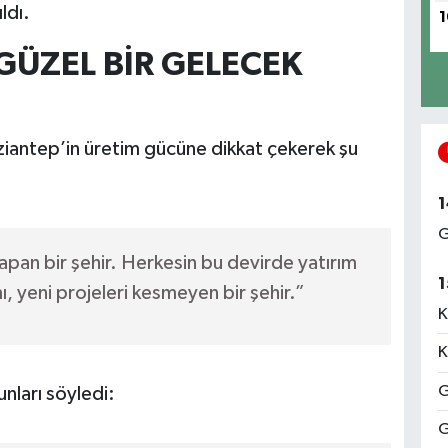
ldı.
1
GÜZEL BİR GELECEK
iantep’in üretim gücüne dikkat çekerek şu
1
G
apan bir şehir. Herkesin bu devirde yatırım
1
ı, yeni projeleri kesmeyen bir şehir.”
K
K
G
nları söyledi:
G