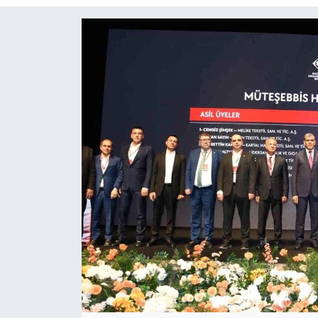
Siyaset
Spor
Teknoloji
Yaşam