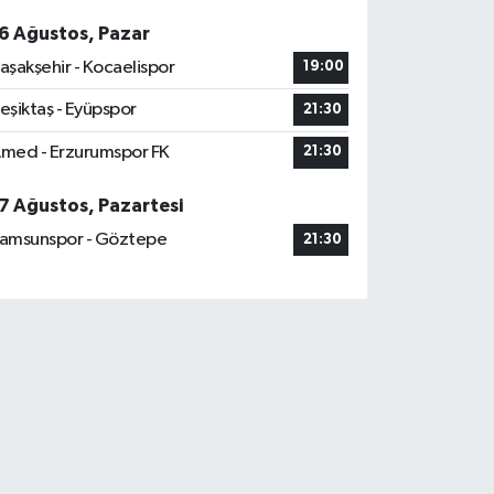
6 Ağustos, Pazar
aşakşehir - Kocaelispor
19:00
eşiktaş - Eyüpspor
21:30
med - Erzurumspor FK
21:30
7 Ağustos, Pazartesi
amsunspor - Göztepe
21:30