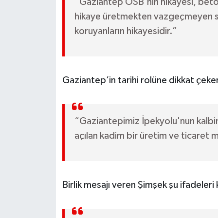
“Gaziantep OSB'nin hikayesi, betonu
hikaye üretmekten vazgeçmeyen san
koruyanların hikayesidir.”
Gaziantep’in tarihi rolüne dikkat çek
“Gaziantepimiz İpekyolu'nun kalbin
açılan kadim bir üretim ve ticaret 
Birlik mesajı veren Şimşek şu ifadeleri 