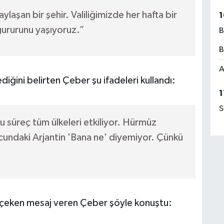
paylaşan bir şehir. Valiliğimizde her hafta bir
1
gururunu yaşıyoruz.”
B
B
A
diğini belirten Çeber şu ifadeleri kullandı:
1
S
u süreç tüm ülkeleri etkiliyor. Hürmüz
cundaki Arjantin 'Bana ne' diyemiyor. Çünkü
t çeken mesaj veren Çeber şöyle konuştu: