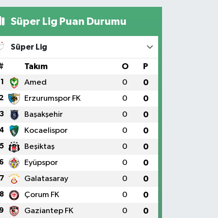
Süper Lig Puan Durumu
Süper Lig
#
Takım
O
P
1
Amed
0
0
2
Erzurumspor FK
0
0
3
Başakşehir
0
0
4
Kocaelispor
0
0
5
Beşiktaş
0
0
6
Eyüpspor
0
0
7
Galatasaray
0
0
8
Çorum FK
0
0
9
Gaziantep FK
0
0