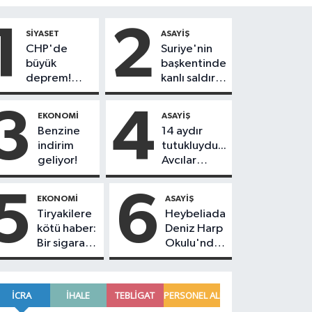
1
2
SIYASET
ASAYIŞ
CHP'de
Suriye'nin
büyük
başkentinde
deprem!
kanlı saldırı!
230
Yolcu
belediye
otobüsünde
3
4
EKONOMI
ASAYIŞ
başkanı Yeni
çok sayıda
Benzine
14 aydır
Parti'ye
ölü ve yaralı
indirim
tutukluydu...
geçiyor
var
geliyor!
Avcılar
Belediye
Başkanı
5
6
EKONOMI
ASAYIŞ
Utku Caner
Tiryakilere
Heybeliada
Çankaya
kötü haber:
Deniz Harp
tahliye
Bir sigara
Okulu'nda
edildi!
grubuna
korkutan
daha zam
yangın!
geldi!
Alevlere
müdahale