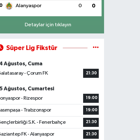
0
Alanyaspor
0
0
Detaylar için tıklayın
Süper Lig Fikstür
4 Ağustos, Cuma
alatasaray - Çorum FK
21:30
5 Ağustos, Cumartesi
onyaspor - Rizespor
19:00
asımpaşa - Trabzonspor
19:00
ençlerbirliği S.K. - Fenerbahçe
21:30
aziantep FK - Alanyaspor
21:30