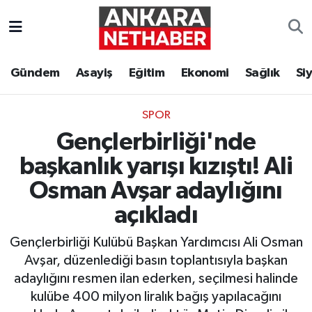
Asayiş
Ankara Hava Durumu
Gündem
Asayiş
Eğitim
Ekonomi
Sağlık
Si
Duyurular
Ankara Trafik Yoğunluk Haritası
SPOR
Eğitim
Süper Lig Puan Durumu ve Fikstür
Gençlerbirliği'nde
Ekonomi
Tüm Manşetler
başkanlık yarışı kızıştı! Ali
Osman Avşar adaylığını
Gündem
Son Dakika Haberleri
açıkladı
Kim Kimdir Nereli
Haber Arşivi
Gençlerbirliği Kulübü Başkan Yardımcısı Ali Osman
Avşar, düzenlediği basın toplantısıyla başkan
Resmi İlanlar
adaylığını resmen ilan ederken, seçilmesi halinde
kulübe 400 milyon liralık bağış yapılacağını
Sağlık