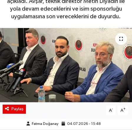
açıkladı. Avşar, teknik direktör Metin Diyadin ile
yola devam edeceklerini ve isim sponsorluğu
Siyaset
uygulamasına son vereceklerini de duyurdu.
Spor
Teknoloji
Yaşam
Paylaş
-
+
A
A
Fatma Doğanay
04.07.2026 - 15:48