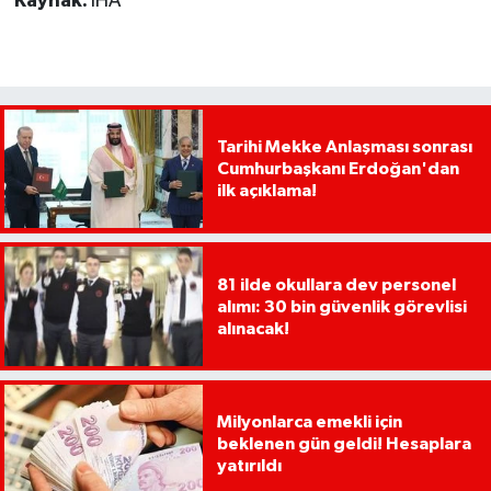
Kaynak:
İHA
Tarihi Mekke Anlaşması sonrası
Cumhurbaşkanı Erdoğan'dan
ilk açıklama!
81 ilde okullara dev personel
alımı: 30 bin güvenlik görevlisi
alınacak!
Milyonlarca emekli için
beklenen gün geldi! Hesaplara
yatırıldı