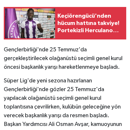
Keçiörengücü'nden
hücum hattına takviye!
Portekizli Herculano
Nabian’ı renklerine
bağladı
Gençlerbirliği'nde 25 Temmuz'da
gerçekleştirilecek olağanüstü seçimli genel kurul
öncesi başkanlık yarışı hareketlenmeye başladı.
Süper Lig'de yeni sezona hazırlanan
Gençlerbirliği'nde gözler 25 Temmuz'da
yapılacak olağanüstü seçimli genel kurul
toplantısına çevrilirken, kulübün geleceğine yön
verecek başkanlık yarışı da resmen başladı.
Başkan Yardımcısı Ali Osman Avşar, kamuoyunun