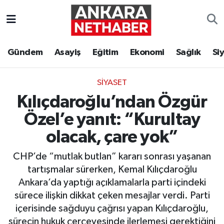
Asayiş
Ankara Hava Durumu
Gündem
Asayiş
Eğitim
Ekonomi
Sağlık
Si
Duyurular
Ankara Trafik Yoğunluk Haritası
SIYASET
Eğitim
Süper Lig Puan Durumu ve Fikstür
Kılıçdaroğlu’ndan Özgür
Ekonomi
Tüm Manşetler
Özel’e yanıt: “Kurultay
olacak, çare yok”
Gündem
Son Dakika Haberleri
CHP’de “mutlak butlan” kararı sonrası yaşanan
Kim Kimdir Nereli
Haber Arşivi
tartışmalar sürerken, Kemal Kılıçdaroğlu
Ankara’da yaptığı açıklamalarla parti içindeki
Resmi İlanlar
sürece ilişkin dikkat çeken mesajlar verdi. Parti
içerisinde sağduyu çağrısı yapan Kılıçdaroğlu,
Sağlık
sürecin hukuk çerçevesinde ilerlemesi gerektiğini