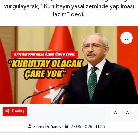
vurgulayarak, “Kurultayın yasal zeminde yapılması
Siyaset
lazım” dedi.
Spor
Teknoloji
Yaşam
Paylaş
-
+
A
A
Fatma Doğanay
27.05.2026 - 11:26