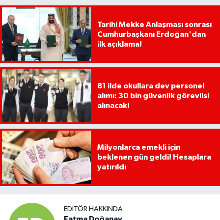
Tarihi Mekke Anlaşması sonrası
Cumhurbaşkanı Erdoğan'dan
ilk açıklama!
81 ilde okullara dev personel
alımı: 30 bin güvenlik görevlisi
alınacak!
Milyonlarca emekli için
beklenen gün geldi! Hesaplara
yatırıldı
EDITÖR HAKKINDA
Fatma Doğanay