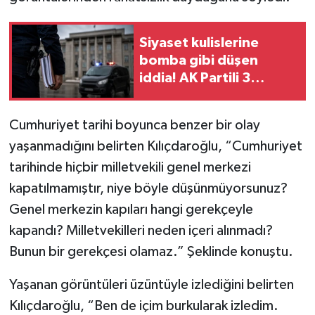
Siyaset kulislerine
bomba gibi düşen
iddia! AK Partili 3
belediyeye operasyon
yapılacak!
Cumhuriyet tarihi boyunca benzer bir olay
yaşanmadığını belirten Kılıçdaroğlu, “Cumhuriyet
tarihinde hiçbir milletvekili genel merkezi
kapatılmamıştır, niye böyle düşünmüyorsunuz?
Genel merkezin kapıları hangi gerekçeyle
kapandı? Milletvekilleri neden içeri alınmadı?
Bunun bir gerekçesi olamaz.” Şeklinde konuştu.
Yaşanan görüntüleri üzüntüyle izlediğini belirten
Kılıçdaroğlu, “Ben de içim burkularak izledim.