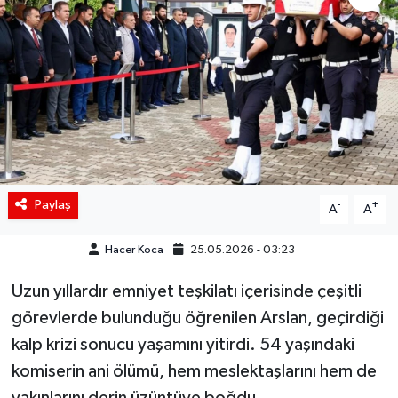
Siyaset
Spor
Teknoloji
Yaşam
Paylaş
-
+
A
A
Hacer Koca
25.05.2026 - 03:23
Uzun yıllardır emniyet teşkilatı içerisinde çeşitli
görevlerde bulunduğu öğrenilen Arslan, geçirdiği
kalp krizi sonucu yaşamını yitirdi. 54 yaşındaki
komiserin ani ölümü, hem meslektaşlarını hem de