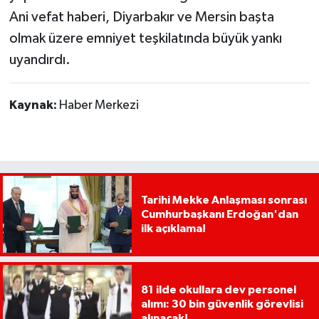
Ani vefat haberi, Diyarbakır ve Mersin başta
olmak üzere emniyet teşkilatında büyük yankı
uyandırdı.
Kaynak:
Haber Merkezi
Tarihi Mekke Anlaşması sonrası
Cumhurbaşkanı Erdoğan'dan
ilk açıklama!
81 ilde okullara dev personel
alımı: 30 bin güvenlik görevlisi
alınacak!