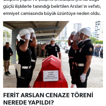
güçlü ilişkilerle tanındığı belirtilen Arslan’ın vefatı,
emniyet camiasında büyük üzüntüye neden oldu.
FERİT ARSLAN CENAZE TÖRENİ
NEREDE YAPILDI?