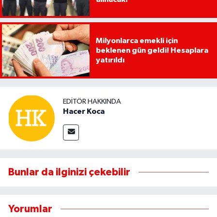
Milyonlarca emekli için
beklenen gün geldi! Hesaplara
yatırıldı
EDITÖR HAKKINDA
Hacer Koca
Bunlar da ilginizi çekebilir
Yorumlar