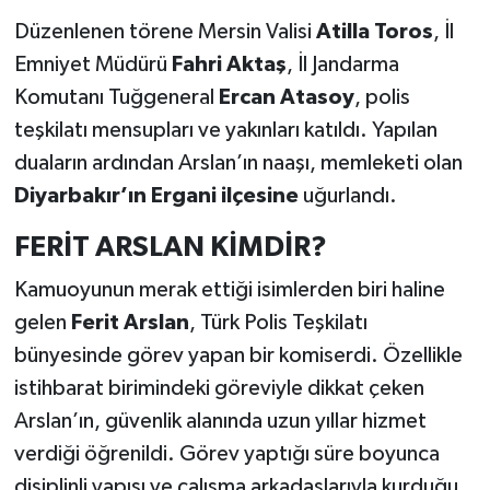
Düzenlenen törene Mersin Valisi
Atilla Toros
, İl
Emniyet Müdürü
Fahri Aktaş
, İl Jandarma
Komutanı Tuğgeneral
Ercan Atasoy
, polis
teşkilatı mensupları ve yakınları katıldı. Yapılan
duaların ardından Arslan’ın naaşı, memleketi olan
Diyarbakır’ın Ergani ilçesine
uğurlandı.
FERİT ARSLAN KİMDİR?
Kamuoyunun merak ettiği isimlerden biri haline
gelen
Ferit Arslan
, Türk Polis Teşkilatı
bünyesinde görev yapan bir komiserdi. Özellikle
istihbarat birimindeki göreviyle dikkat çeken
Arslan’ın, güvenlik alanında uzun yıllar hizmet
verdiği öğrenildi. Görev yaptığı süre boyunca
disiplinli yapısı ve çalışma arkadaşlarıyla kurduğu