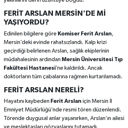
yakınlarını derin üzüntüye boğdu.
FERİT ARSLAN MERSİN'DE Mİ
YAŞIYORDU?
Edinilen bilgilere göre
Komiser Ferit Arslan
,
Mersin’deki evinde rahatsızlandı. Kalp krizi
geçirdiği belirlenen Arslan, sağlık ekiplerinin
müdahalesinin ardından
Mersin Üniversitesi Tıp
Fakültesi Hastanesi
’ne kaldırıldı. Ancak
doktorların tüm çabalarına rağmen kurtarılamadı.
FERİT ARSLAN NERELİ?
Hayatını kaybeden
Ferit Arslan
için Mersin İl
Emniyet Müdürlüğü’nde resmi tören düzenlendi.
Törende duygusal anlar yaşanırken, Arslan’ın ailesi
ve meslektaşları gözyaşlarını tutamadı.