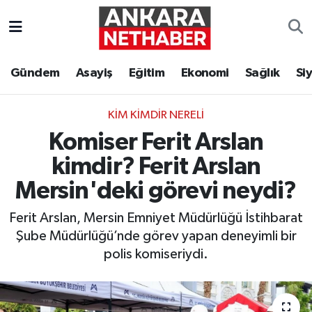
Asayiş
Ankara Hava Durumu
Gündem
Asayiş
Eğitim
Ekonomi
Sağlık
Si
Duyurular
Ankara Trafik Yoğunluk Haritası
KIM KIMDIR NERELI
Eğitim
Süper Lig Puan Durumu ve Fikstür
Komiser Ferit Arslan
Ekonomi
Tüm Manşetler
kimdir? Ferit Arslan
Mersin'deki görevi neydi?
Gündem
Son Dakika Haberleri
Ferit Arslan, Mersin Emniyet Müdürlüğü İstihbarat
Kim Kimdir Nereli
Haber Arşivi
Şube Müdürlüğü’nde görev yapan deneyimli bir
polis komiseriydi.
Resmi İlanlar
Sağlık