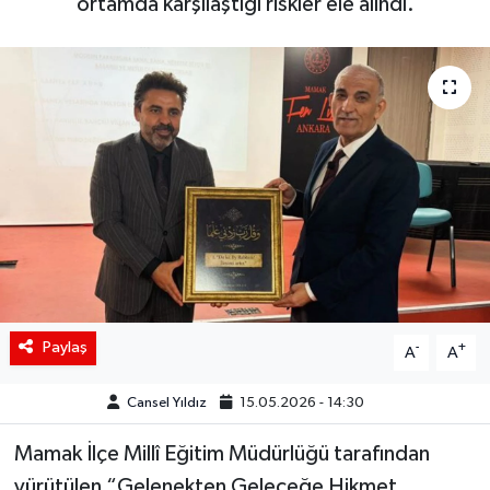
ortamda karşılaştığı riskler ele alındı.
Siyaset
Spor
Teknoloji
Yaşam
Paylaş
-
+
A
A
Cansel Yıldız
15.05.2026 - 14:30
Mamak İlçe Millî Eğitim Müdürlüğü tarafından
yürütülen “Gelenekten Geleceğe Hikmet