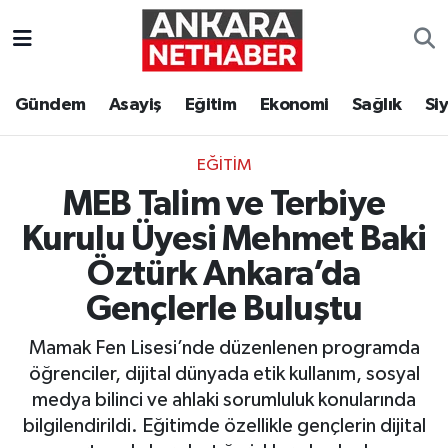
Asayiş
Ankara Hava Durumu
Gündem
Asayiş
Eğitim
Ekonomi
Sağlık
Si
Duyurular
Ankara Trafik Yoğunluk Haritası
EĞITIM
Eğitim
Süper Lig Puan Durumu ve Fikstür
MEB Talim ve Terbiye
Ekonomi
Tüm Manşetler
Kurulu Üyesi Mehmet Baki
Öztürk Ankara’da
Gündem
Son Dakika Haberleri
Gençlerle Buluştu
Kim Kimdir Nereli
Haber Arşivi
Mamak Fen Lisesi’nde düzenlenen programda
öğrenciler, dijital dünyada etik kullanım, sosyal
Resmi İlanlar
medya bilinci ve ahlaki sorumluluk konularında
bilgilendirildi. Eğitimde özellikle gençlerin dijital
Sağlık