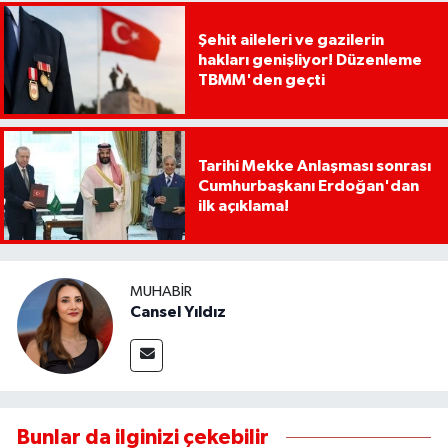
Şehit aileleri ve gazilerin
hakları genişliyor! Düzenleme
TBMM'den geçti
Tarihi Mekke Anlaşması sonrası
Cumhurbaşkanı Erdoğan'dan
ilk açıklama!
MUHABIR
Cansel Yıldız
Bunlar da ilginizi çekebilir