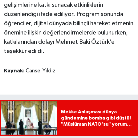
gelişimlerine katkı sunacak etkinliklerin
düzenlendiği ifade ediliyor. Program sonunda
öğrenciler, dijital dünyada bilinçli hareket etmenin
önemine ilişkin değerlendirmelerde bulunurken,
katkılarından dolayı Mehmet Baki Öztürk’e
teşekkür edildi.
Kaynak:
Cansel Yıldız
Mekke Anlaşması dünya
gündemine bomba gibi düştü!
"Müslüman NATO'su" yorumu
dikkat çekti