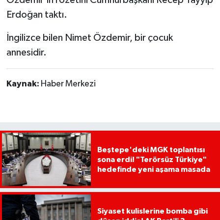
Özdemir’in rozetini Cumhurbaşkanı Recep Tayyip
Erdoğan taktı.
İngilizce bilen Nimet Özdemir, bir çocuk
annesidir.
Kaynak:
Haber Merkezi
Beştepe'deki MGK toplantısı
sona erdi! "Terörsüz Türkiye"
hedefinde yeni aşama masada
Siyaset kulislerine bomba gibi