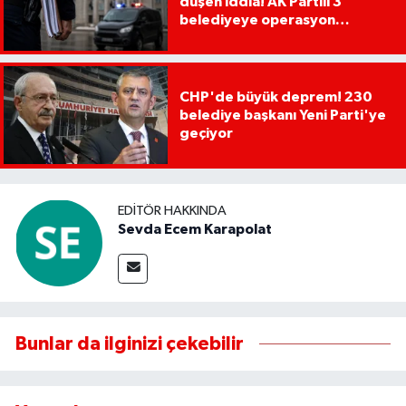
düşen iddia! AK Partili 3
belediyeye operasyon
yapılacak!
CHP'de büyük deprem! 230
belediye başkanı Yeni Parti'ye
geçiyor
EDITÖR HAKKINDA
Sevda Ecem Karapolat
Bunlar da ilginizi çekebilir