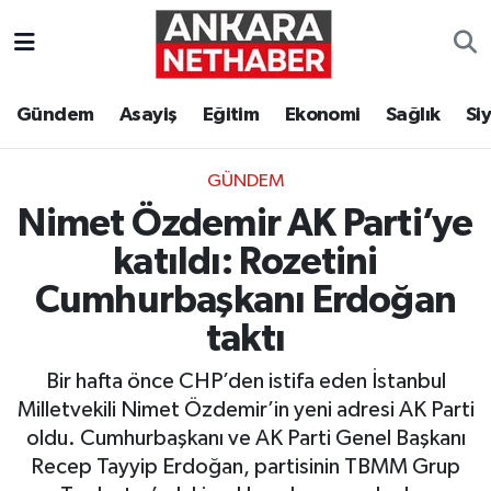
Asayiş
Ankara Hava Durumu
Gündem
Asayiş
Eğitim
Ekonomi
Sağlık
Si
Duyurular
Ankara Trafik Yoğunluk Haritası
GÜNDEM
Eğitim
Süper Lig Puan Durumu ve Fikstür
Nimet Özdemir AK Parti’ye
Ekonomi
Tüm Manşetler
katıldı: Rozetini
Cumhurbaşkanı Erdoğan
Gündem
Son Dakika Haberleri
taktı
Kim Kimdir Nereli
Haber Arşivi
Bir hafta önce CHP’den istifa eden İstanbul
Milletvekili Nimet Özdemir’in yeni adresi AK Parti
Resmi İlanlar
oldu. Cumhurbaşkanı ve AK Parti Genel Başkanı
Recep Tayyip Erdoğan, partisinin TBMM Grup
Sağlık