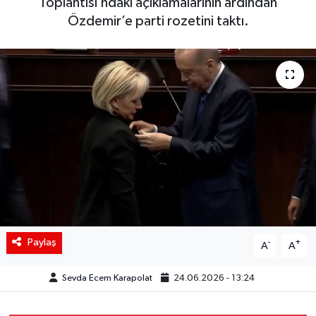
Toplantısı’ndaki açıklamalarının ardından
Özdemir’e parti rozetini taktı.
Siyaset
Spor
Teknoloji
Yaşam
Paylaş
-
+
A
A
Sevda Ecem Karapolat
24.06.2026 - 13:24