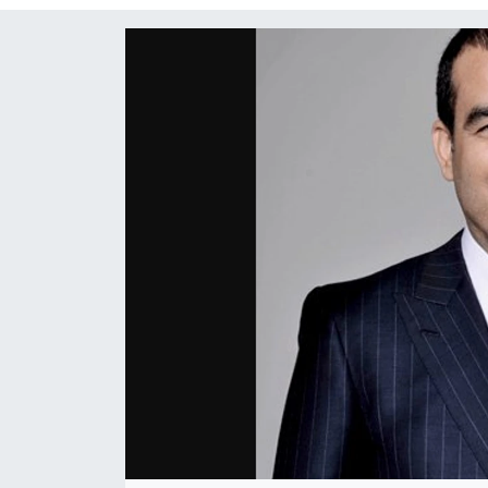
Siyaset
Spor
Teknoloji
Yaşam