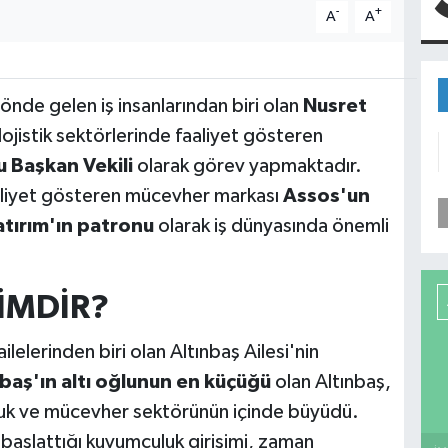
-
+
A
A
önde gelen iş insanlarından biri olan
Nusret
 lojistik sektörlerinde faaliyet gösteren
u Başkan Vekili
olarak görev yapmaktadır.
liyet gösteren mücevher markası
Assos'un
atırım'ın patronu
olarak iş dünyasında önemli
İMDİR?
 ailelerinden biri olan Altınbaş Ailesi'nin
aş'ın altı oğlunun en küçüğü
olan Altınbaş,
uluk ve mücevher sektörünün içinde büyüdü.
e başlattığı kuyumculuk girişimi, zaman