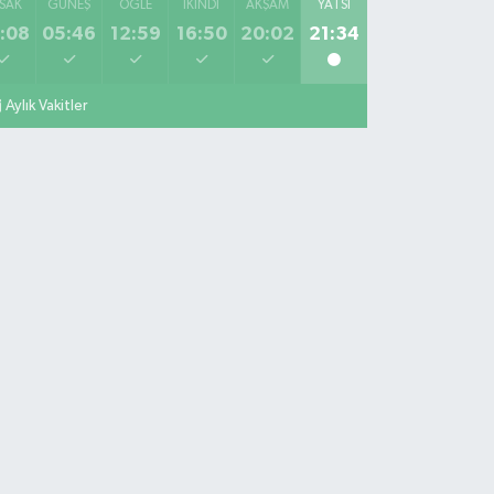
SAK
GÜNEŞ
ÖĞLE
İKINDI
AKŞAM
YATSI
:08
05:46
12:59
16:50
20:02
21:34
Aylık Vakitler