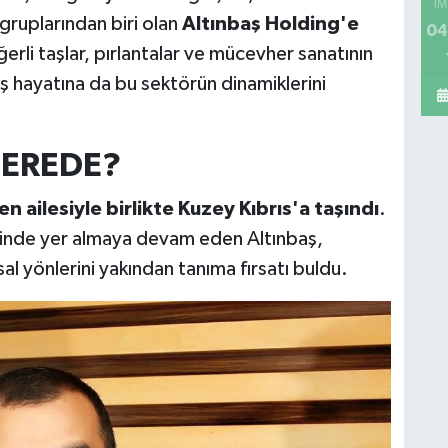
İM
 gruplarından biri olan
Altınbaş Holding'e
04
rli taşlar, pırlantalar ve mücevher sanatının
 iş hayatına da bu sektörün dinamiklerini
NEREDE?
n ailesiyle birlikte Kuzey Kıbrıs'a taşındı
.
risinde yer almaya devam eden Altınbaş,
l yönlerini yakından tanıma fırsatı buldu.