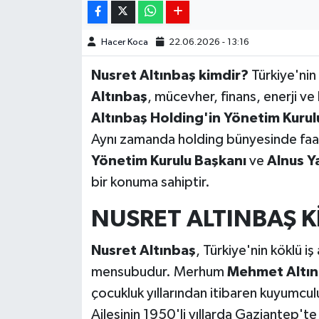
Hacer Koca
22.06.2026 - 13:16
Nusret Altınbaş kimdir?
Türkiye'nin 
Altınbaş
, mücevher, finans, enerji ve
Altınbaş Holding'in Yönetim Kurul
Aynı zamanda holding bünyesinde faa
Yönetim Kurulu Başkanı
ve
Alnus Y
bir konuma sahiptir.
NUSRET ALTINBAŞ K
Nusret Altınbaş
, Türkiye'nin köklü iş
mensubudur. Merhum
Mehmet Altınb
çocukluk yıllarından itibaren kuyumc
Ailesinin 1950'li yıllarda Gaziantep't