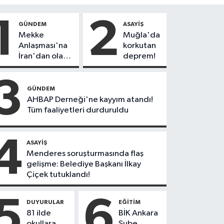
1
2
GÜNDEM
ASAYIŞ
Mekke
Muğla'da
Anlaşması'na
korkutan
İran'dan olay
deprem!
tepki:
"Politikalarınızı
3
düzeltin"
GÜNDEM
AHBAP Derneği'ne kayyım atandı!
Tüm faaliyetleri durduruldu
4
ASAYIŞ
Menderes soruşturmasında flaş
gelişme: Belediye Başkanı İlkay
Çiçek tutuklandı!
5
6
DUYURULAR
EĞITIM
81 ilde
BİK Ankara
okullara
Şube