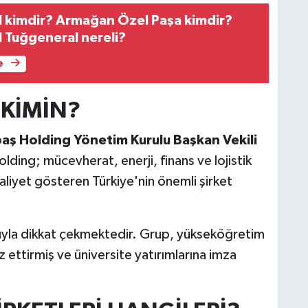
 kimdir? Armağan Özel Paşa kimdir?
 Tuğgeneral nereli?
e
 KİMİN?
baş Holding Yönetim Kurulu Başkan Vekili
ding; mücevherat, enerji, finans ve lojistik
liyet gösteren Türkiye'nin önemli şirket
rıyla dikkat çekmektedir. Grup, yükseköğretim
z ettirmiş ve üniversite yatırımlarına imza