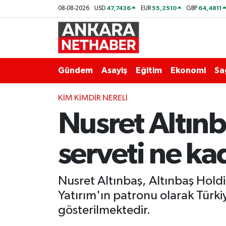
47,7436
55,2510
64,4811
08-08-2026
USD
EUR
GBP
Asayiş
Ankara Hava Durumu
Duyurular
Ankara Trafik Yoğunluk Haritası
Gündem
Asayiş
Eğitim
Ekonomi
Sa
Eğitim
Süper Lig Puan Durumu ve Fikstür
KIM KIMDIR NERELI
Nusret Altınb
Ekonomi
Tüm Manşetler
Gündem
Son Dakika Haberleri
serveti ne ka
Kim Kimdir Nereli
Haber Arşivi
Nusret Altınbaş, Altınbaş Hold
Resmi İlanlar
Yatırım'ın patronu olarak Türki
gösterilmektedir.
Sağlık