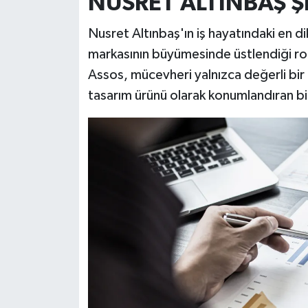
NUSRET ALTINBAŞ Ş
Nusret Altınbaş'ın iş hayatındaki en dik
markasının büyümesinde üstlendiği rol
Assos, mücevheri yalnızca değerli bir
tasarım ürünü olarak konumlandıran bir 