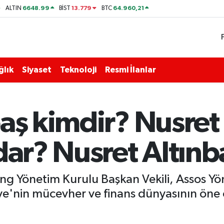
6648.99
13.779
64.960,21
ALTIN
BİST
BTC
ğlık
Siyaset
Teknoloji
Resmi İlanlar
aş kimdir? Nusret 
dar? Nusret Altınba
ing Yönetim Kurulu Başkan Vekili, Assos Y
ye'nin mücevher ve finans dünyasının öne ç