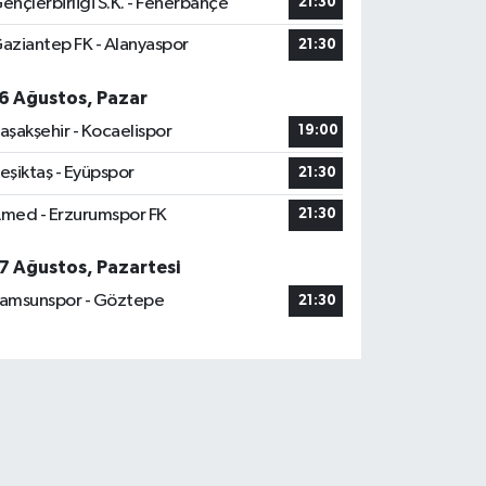
ençlerbirliği S.K. - Fenerbahçe
21:30
aziantep FK - Alanyaspor
21:30
6 Ağustos, Pazar
aşakşehir - Kocaelispor
19:00
eşiktaş - Eyüpspor
21:30
med - Erzurumspor FK
21:30
7 Ağustos, Pazartesi
amsunspor - Göztepe
21:30