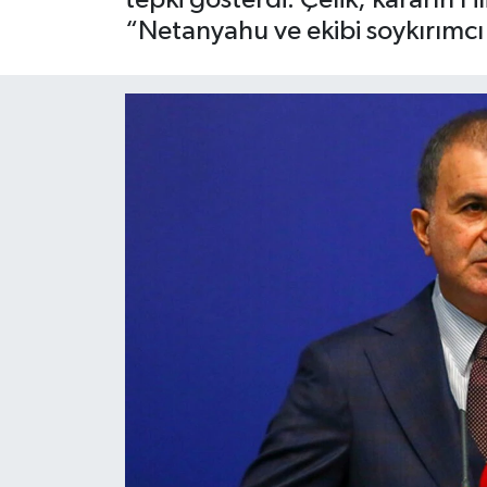
“Netanyahu ve ekibi soykırımcı 
Siyaset
Spor
Teknoloji
Yaşam