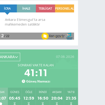
daha zam
yangın!
geldi!
Alevlere
müdahale
devam
ediyor
ANKARA
07.08.2026
SONRAKI VAKTE KALAN
41:10
Güneş Namazı
SAK
GÜNEŞ
ÖĞLE
İKINDI
AKŞAM
YATSI
:07
05:45
12:59
16:50
20:04
21:35