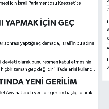
G
irmesi için İsrail Parlamentosu Knesset’te
G
I YAPMAK İÇİN GEÇ
1
B
B
rar sonrası yaptığı açıklamada, İsrail’in bu adımı
A
1
udi devleti olarak bunu resmen kabul etmesinin
S
hiçbir zaman geç değildir” ifadelerini kullandı.
TINDA YENİ GERİLİM
Tel Aviv hattında yeni bir gerilim başlığı olarak