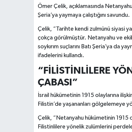
Ömer Çelik, açıklamasında Netanyahu 
Şeria’ya yaymaya çalıştığını savundu.
Çelik, “Tarihte kendi zulmünü siyasi y
çokça görülmüştür. Netanyahu ve ekib
soykırım suçlarını Batı Şeria’ya da y
ifadelerini kullandı.
“FİLİSTİNLİLERE Y
ÇABASI”
İsrail hükümetinin 1915 olaylarına ilişk
Filistin’de yaşananları gölgelemeye yö
Çelik, “Netanyahu hükümetinin 1915 olay
Filistinlilere yönelik zulümlerini perd