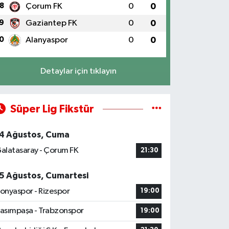
8
Çorum FK
0
0
9
Gaziantep FK
0
0
0
Alanyaspor
0
0
Detaylar için tıklayın
Süper Lig Fikstür
4 Ağustos, Cuma
alatasaray - Çorum FK
21:30
5 Ağustos, Cumartesi
onyaspor - Rizespor
19:00
asımpaşa - Trabzonspor
19:00