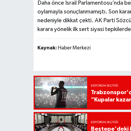
Daha önce İsrail Parlamentosu’nda be
oylamayla sonuçlanmamıştı. Son karar 
nedeniyle dikkat çekti. AK Parti Sözc
karara yönelik ilk sert siyasi tepkilerde
Kaynak:
Haber Merkezi
EDITÖRÜN SEÇTIĞI
Trabzonspor'da
"Kupalar kaza
EDITÖRÜN SEÇTIĞI
Beştepe'deki M