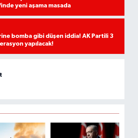
finde yeni aşama masada
rine bomba gibi düşen iddia! AK Partili 3
erasyon yapılacak!
t