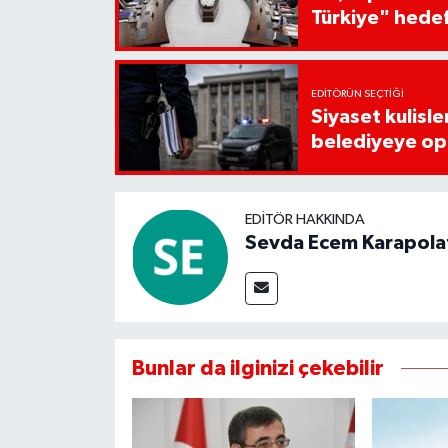
Türkiye" hede
EDITÖRÜN SEÇTIĞI
Siyaset kulisle
belediyeye op
EDITÖR HAKKINDA
Sevda Ecem Karapola
Bunlar da ilginizi çekebilir