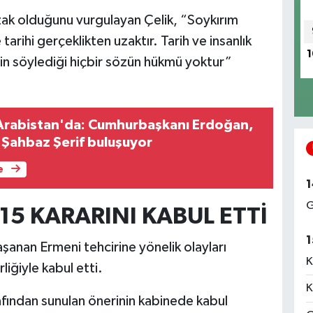
uzak olduğunu vurgulayan Çelik, “Soykırım
arihi gerçeklikten uzaktır. Tarih ve insanlık
1
in söylediği hiçbir sözün hükmü yoktur”
Arabistan'da: Cumhurbaşkanı Erdoğan,
 Şahbaz Şerif buluşuyor
e
1
G
15 KARARINI KABUL ETTİ
1
aşanan Ermeni tehcirine yönelik olayları
K
liğiyle kabul etti.
K
rafından sunulan önerinin kabinede kabul