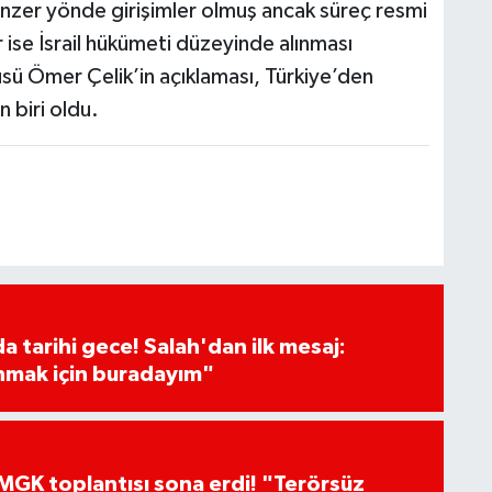
nzer yönde girişimler olmuş ancak süreç resmi
ise İsrail hükümeti düzeyinde alınması
üsü Ömer Çelik’in açıklaması, Türkiye’den
n biri oldu.
 tarihi gece! Salah'dan ilk mesaj:
nmak için buradayım"
GK toplantısı sona erdi! "Terörsüz