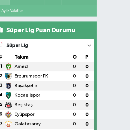
Aylık Vakitler
Süper Lig Puan Durumu
Süper Lig
#
Takım
O
P
1
Amed
0
0
2
Erzurumspor FK
0
0
3
Başakşehir
0
0
4
Kocaelispor
0
0
5
Beşiktaş
0
0
6
Eyüpspor
0
0
7
Galatasaray
0
0