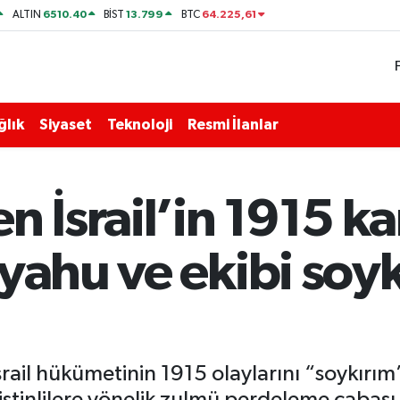
6510.40
13.799
64.225,61
ALTIN
BİST
BTC
ğlık
Siyaset
Teknoloji
Resmi İlanlar
n İsrail’in 1915 ka
yahu ve ekibi soyk
rail hükümetinin 1915 olaylarını “soykırım
ilistinlilere yönelik zulmü perdeleme çabas