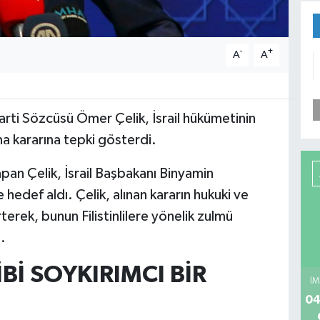
-
+
A
A
arti Sözcüsü Ömer Çelik, İsrail hükümetinin
ma kararına tepki gösterdi.
an Çelik, İsrail Başbakanı Binyamin
hedef aldı. Çelik, alınan kararın hukuki ve
terek, bunun Filistinlilere yönelik zulmü
.
Bİ SOYKIRIMCI BİR
İM
04