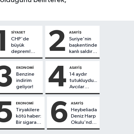
1
2
SIYASET
ASAYIŞ
CHP'de
Suriye'nin
büyük
başkentinde
deprem!
kanlı saldırı!
230
Yolcu
belediye
otobüsünde
3
4
EKONOMI
ASAYIŞ
başkanı Yeni
çok sayıda
Benzine
14 aydır
Parti'ye
ölü ve yaralı
indirim
tutukluydu...
geçiyor
var
geliyor!
Avcılar
Belediye
Başkanı
5
6
EKONOMI
ASAYIŞ
Utku Caner
Tiryakilere
Heybeliada
Çankaya
kötü haber:
Deniz Harp
tahliye
Bir sigara
Okulu'nda
edildi!
grubuna
korkutan