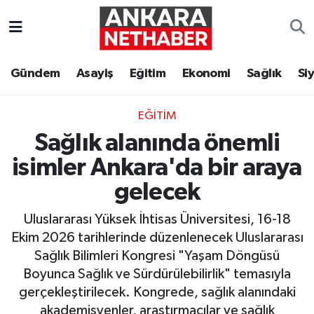
Asayiş
Ankara Hava Durumu
Gündem
Asayiş
Eğitim
Ekonomi
Sağlık
Si
Duyurular
Ankara Trafik Yoğunluk Haritası
EĞITIM
Eğitim
Süper Lig Puan Durumu ve Fikstür
Sağlık alanında önemli
Ekonomi
Tüm Manşetler
isimler Ankara'da bir araya
gelecek
Gündem
Son Dakika Haberleri
Uluslararası Yüksek İhtisas Üniversitesi, 16-18
Kim Kimdir Nereli
Haber Arşivi
Ekim 2026 tarihlerinde düzenlenecek Uluslararası
Sağlık Bilimleri Kongresi "Yaşam Döngüsü
Resmi İlanlar
Boyunca Sağlık ve Sürdürülebilirlik" temasıyla
gerçekleştirilecek. Kongrede, sağlık alanındaki
Sağlık
akademisyenler, araştırmacılar ve sağlık