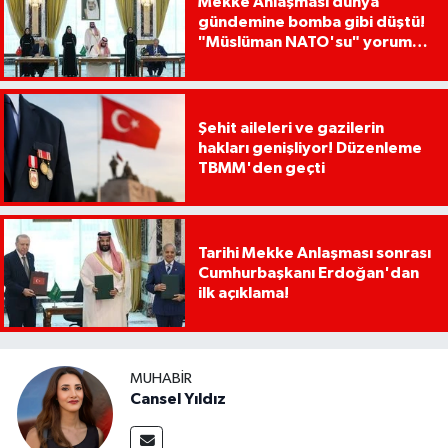
Mekke Anlaşması dünya
gündemine bomba gibi düştü!
"Müslüman NATO'su" yorumu
dikkat çekti
Şehit aileleri ve gazilerin
hakları genişliyor! Düzenleme
TBMM'den geçti
Tarihi Mekke Anlaşması sonrası
Cumhurbaşkanı Erdoğan'dan
ilk açıklama!
MUHABIR
Cansel Yıldız