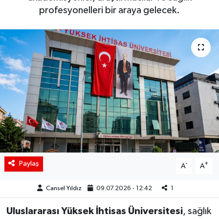
profesyonelleri bir araya gelecek.
Siyaset
Spor
Teknoloji
Yaşam
Paylaş
-
+
A
A
Cansel Yıldız
09.07.2026 - 12:42
1
Uluslararası Yüksek İhtisas Üniversitesi
, sağlık