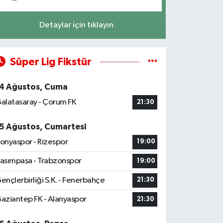
Detaylar için tıklayın
Süper Lig Fikstür
4 Ağustos, Cuma
alatasaray - Çorum FK
21:30
5 Ağustos, Cumartesi
onyaspor - Rizespor
19:00
asımpaşa - Trabzonspor
19:00
ençlerbirliği S.K. - Fenerbahçe
21:30
aziantep FK - Alanyaspor
21:30