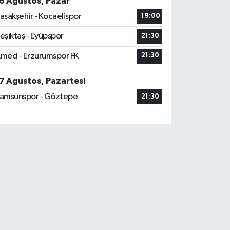
6 Ağustos, Pazar
aşakşehir - Kocaelispor
19:00
eşiktaş - Eyüpspor
21:30
med - Erzurumspor FK
21:30
7 Ağustos, Pazartesi
amsunspor - Göztepe
21:30