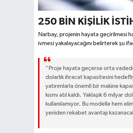
250 BİN KİŞİLİK İS
Narbay, projenin hayata geçirilmesi 
ivmesi yakalayacağını belirterek şu ifad
“Proje hayata geçerse orta vadede 25
dolarlık ihracat kapasitesini hedefl
yatırımlarla önemli bir makine kap
kısmı atıl kaldı. Yaklaşık 6 milyar d
kullanılamıyor. Bu modelle hem eli
yeniden rekabet avantajı kazanaca