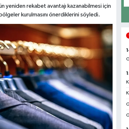
 yeniden rekabet avantajı kazanabilmesi için
bölgeler kurulmasını önerdiklerini söyledi.
1
G
1
K
K
G
G