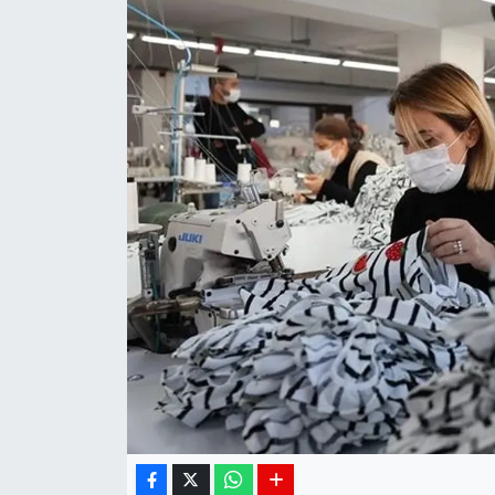
Siyaset
Spor
Teknoloji
Yaşam