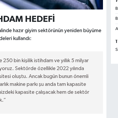
1
B
TİHDAM HEDEFİ
B
A
halinde hazır giyim sektörünün yeniden büyüme
eleri kullandı:
1
S
0 bin kişilik istihdam ve yıllık 5 milyar
iyoruz. Sektörde özellikle 2022 yılında
asitesi oluştu. Ancak bugün bunun önemli
olarlık makine parkı şu anda tam kapasite
mizdeki kapasite çalışacak hem de sektör
k.”