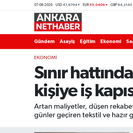
47,6704
55,0406
64,2143
07-08-2026
USD
EUR
GBP
Asayiş
Ankara Hava Durumu
Duyurular
Ankara Trafik Yoğunluk Haritası
Gündem
Asayiş
Eğitim
Ekonomi
Sa
Eğitim
Süper Lig Puan Durumu ve Fikstür
EKONOMI
Sınır hattınd
Ekonomi
Tüm Manşetler
Gündem
Son Dakika Haberleri
kişiye iş kapı
Kim Kimdir Nereli
Haber Arşivi
Artan maliyetler, düşen rekabet
Resmi İlanlar
günler geçiren tekstil ve hazır 
Sağlık