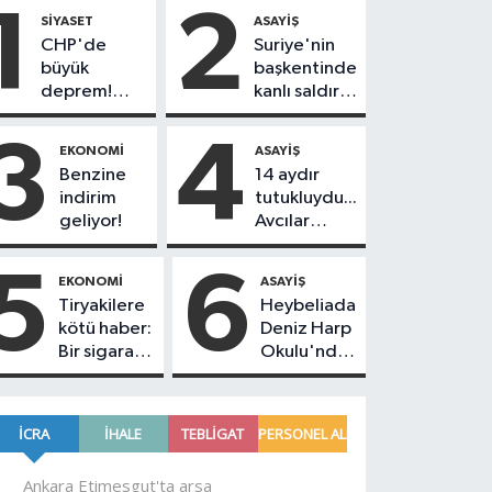
1
2
SIYASET
ASAYIŞ
CHP'de
Suriye'nin
büyük
başkentinde
deprem!
kanlı saldırı!
230
Yolcu
belediye
otobüsünde
3
4
EKONOMI
ASAYIŞ
başkanı Yeni
çok sayıda
Benzine
14 aydır
Parti'ye
ölü ve yaralı
indirim
tutukluydu...
geçiyor
var
geliyor!
Avcılar
Belediye
Başkanı
5
6
EKONOMI
ASAYIŞ
Utku Caner
Tiryakilere
Heybeliada
Çankaya
kötü haber:
Deniz Harp
tahliye
Bir sigara
Okulu'nda
edildi!
grubuna
korkutan
daha zam
yangın!
geldi!
Alevlere
müdahale
devam
ediyor