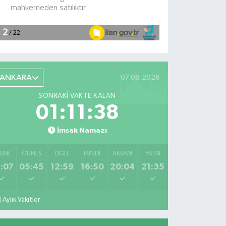
ANKARA
07.08.2026
SONRAKI VAKTE KALAN
01:11:36
İmsak Namazı
SAK
GÜNEŞ
ÖĞLE
İKINDI
AKŞAM
YATSI
:07
05:45
12:59
16:50
20:04
21:35
Aylık Vakitler