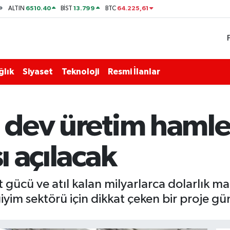
6510.40
13.799
64.225,61
ALTIN
BİST
BTC
ğlık
Siyaset
Teknoloji
Resmi İlanlar
a dev üretim hamle
sı açılacak
 gücü ve atıl kalan milyarlarca dolarlık ma
giyim sektörü için dikkat çeken bir proje g