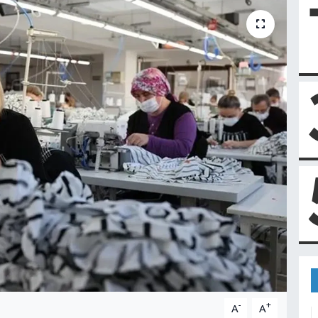
-
+
A
A