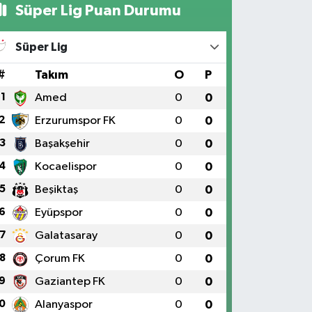
Süper Lig Puan Durumu
Süper Lig
#
Takım
O
P
1
Amed
0
0
2
Erzurumspor FK
0
0
3
Başakşehir
0
0
4
Kocaelispor
0
0
5
Beşiktaş
0
0
6
Eyüpspor
0
0
7
Galatasaray
0
0
8
Çorum FK
0
0
9
Gaziantep FK
0
0
0
Alanyaspor
0
0