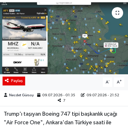
Siyaset
Spor
Teknoloji
Yaşam
Paylaş
-
+
A
A
Necdet Gürsoy
09.07.2026 - 01:35
09.07.2026 - 21:52
7
Trump'ı taşıyan Boeing 747 tipi başkanlık uçağı
"Air Force One", Ankara'dan Türkiye saati ile