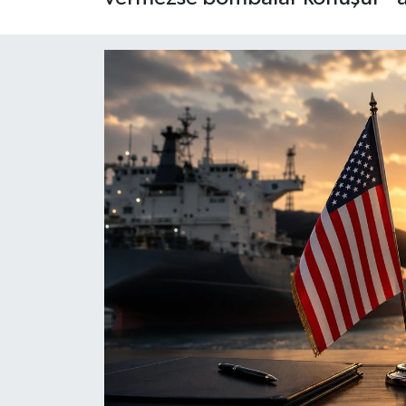
Siyaset
Spor
Teknoloji
Yaşam