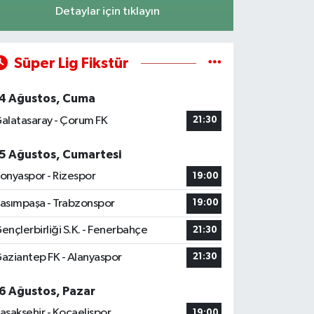
Detaylar için tıklayın
Süper Lig Fikstür
4 Ağustos, Cuma
alatasaray - Çorum FK
21:30
5 Ağustos, Cumartesi
onyaspor - Rizespor
19:00
asımpaşa - Trabzonspor
19:00
ençlerbirliği S.K. - Fenerbahçe
21:30
aziantep FK - Alanyaspor
21:30
6 Ağustos, Pazar
aşakşehir - Kocaelispor
19:00