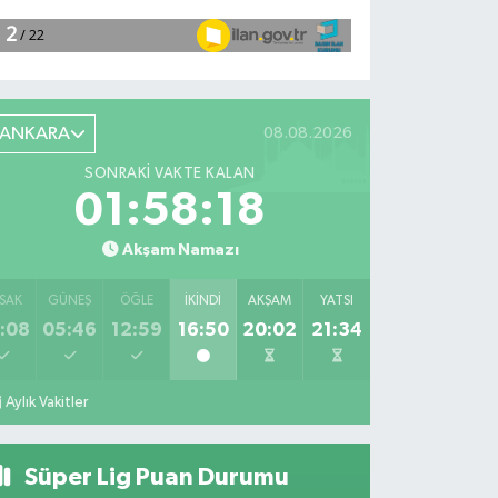
ANKARA
08.08.2026
SONRAKI VAKTE KALAN
01:58:17
Akşam Namazı
SAK
GÜNEŞ
ÖĞLE
İKINDI
AKŞAM
YATSI
:08
05:46
12:59
16:50
20:02
21:34
Aylık Vakitler
Süper Lig Puan Durumu