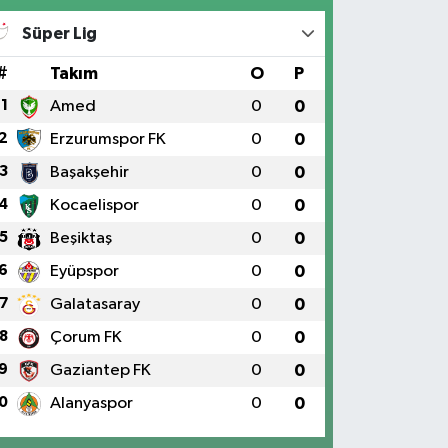
Süper Lig
#
Takım
O
P
1
Amed
0
0
2
Erzurumspor FK
0
0
3
Başakşehir
0
0
4
Kocaelispor
0
0
5
Beşiktaş
0
0
6
Eyüpspor
0
0
7
Galatasaray
0
0
8
Çorum FK
0
0
9
Gaziantep FK
0
0
0
Alanyaspor
0
0