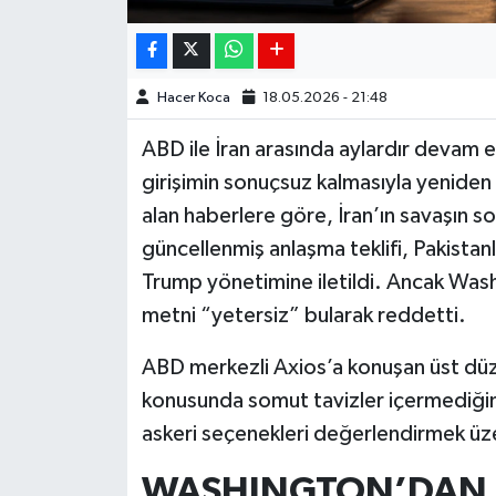
Hacer Koca
18.05.2026 - 21:48
ABD ile İran arasında aylardır devam e
girişimin sonuçsuz kalmasıyla yeniden 
alan haberlere göre, İran’ın savaşın so
güncellenmiş anlaşma teklifi, Pakistanl
Trump yönetimine iletildi. Ancak Was
metni “yetersiz” bularak reddetti.
ABD merkezli Axios’a konuşan üst düzey
konusunda somut tavizler içermediğin
askeri seçenekleri değerlendirmek üz
WASHINGTON’DAN 