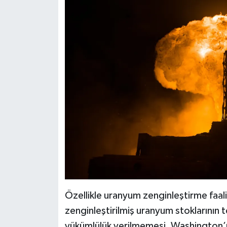
Özellikle uranyum zenginleştirme faali
zenginleştirilmiş uranyum stoklarının te
yükümlülük verilmemesi, Washington’ın