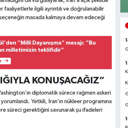
amadığını da vurgulayarak, İran’a açık şekilde
faaliyetlerle ilgili ayrıntılı ve doğrulanabilir
i seçeneğin masada kalmaya devam edeceği
1
l'den "Milli Dayanışma" mesajı: "Bu
G
n milletimizin teklifidir"
e
1
K
IĞIYLA KONUŞACAĞIZ”
K
r, Washington’ın diplomatik sürece rağmen askeri
G
 yorumlandı. Yetkili, İran’ın nükleer programına
G
re süreci gerektiğini savunarak şu ifadeleri
1
B