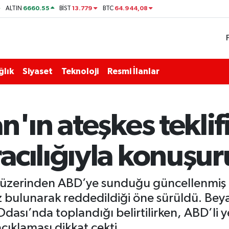
6660.55
13.779
64.944,08
ALTIN
BİST
BTC
ğlık
Siyaset
Teknoloji
Resmi İlanlar
'ın ateşkes teklifi
acılığıyla konuşur
ar üzerinden ABD’ye sunduğu güncellenmiş a
 bulunarak reddedildiği öne sürüldü. Beyaz
sı’nda toplandığı belirtilirken, ABD’li ye
ıklaması dikkat çekti.