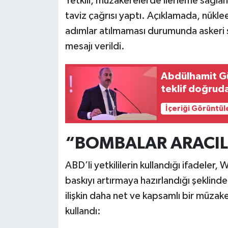
Yetkili, müzakerelerde ilerleme sağlan
taviz çağrısı yaptı. Açıklamada, nükleer 
adımlar atılmaması durumunda asker
mesajı verildi.
Abdülhamit Gü
teklif doğruda
İçeriği Görüntül
“BOMBALAR ARACIL
ABD’li yetkililerin kullandığı ifadele
baskıyı artırmaya hazırlandığı şeklinde
ilişkin daha net ve kapsamlı bir müzake
kullandı: