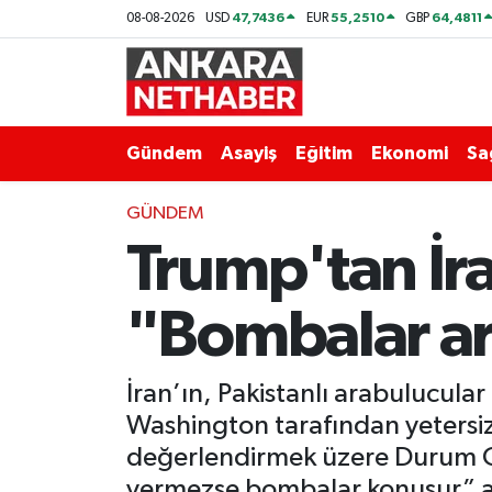
47,7436
55,2510
64,4811
08-08-2026
USD
EUR
GBP
Asayiş
Ankara Hava Durumu
Duyurular
Ankara Trafik Yoğunluk Haritası
Gündem
Asayiş
Eğitim
Ekonomi
Sa
Eğitim
Süper Lig Puan Durumu ve Fikstür
GÜNDEM
Trump'tan İran
Ekonomi
Tüm Manşetler
Gündem
Son Dakika Haberleri
"Bombalar ar
Kim Kimdir Nereli
Haber Arşivi
İran’ın, Pakistanlı arabulucul
Resmi İlanlar
Washington tarafından yetersiz
değerlendirmek üzere Durum Oda
Sağlık
vermezse bombalar konuşur” aç