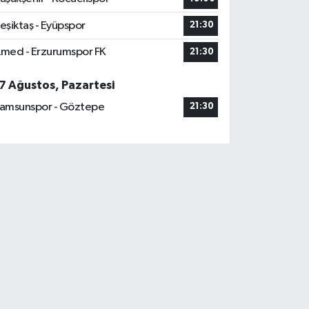
eşiktaş - Eyüpspor
21:30
med - Erzurumspor FK
21:30
7 Ağustos, Pazartesi
amsunspor - Göztepe
21:30