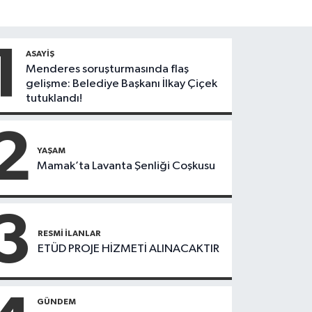
1
ASAYIŞ
Menderes soruşturmasında flaş
gelişme: Belediye Başkanı İlkay Çiçek
tutuklandı!
2
YAŞAM
Mamak’ta Lavanta Şenliği Coşkusu
3
RESMI İLANLAR
ETÜD PROJE HİZMETİ ALINACAKTIR
GÜNDEM