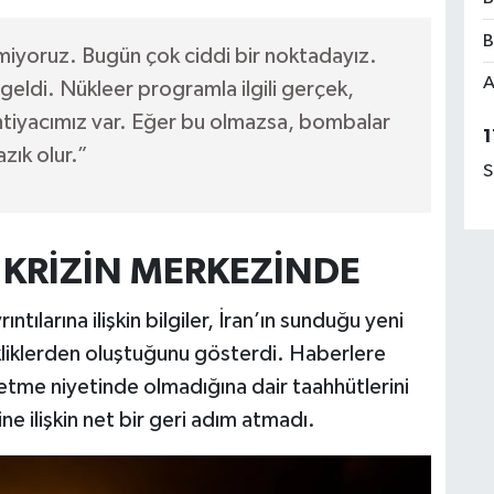
B
iyoruz. Bugün çok ciddi bir noktadayız.
A
 geldi. Nükleer programla ilgili gerçek,
ihtiyacımız var. Eğer bu olmazsa, bombalar
1
zık olur.”
S
KRİZİN MERKEZİNDE
ntılarına ilişkin bilgiler, İran’ın sunduğu yeni
kliklerden oluştuğunu gösterdi. Haberlere
etme niyetinde olmadığına dair taahhütlerini
ine ilişkin net bir geri adım atmadı.