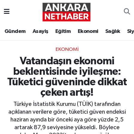
Asayiş
Ankara Hava Durumu
Gündem
Asayiş
Eğitim
Ekonomi
Sağlık
Si
Duyurular
Ankara Trafik Yoğunluk Haritası
EKONOMI
Eğitim
Süper Lig Puan Durumu ve Fikstür
Vatandaşın ekonomi
Ekonomi
Tüm Manşetler
beklentisinde iyileşme:
Tüketici güveninde dikkat
Gündem
Son Dakika Haberleri
çeken artış!
Kim Kimdir Nereli
Haber Arşivi
Türkiye İstatistik Kurumu (TÜİK) tarafından
açıklanan verilere göre, tüketici güven endeksi
Resmi İlanlar
haziran ayında bir önceki aya göre yüzde 2,5
artarak 87,9 seviyesine yükseldi. Böylece
Sağlık