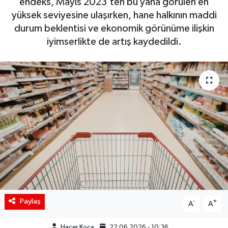
endeks, Mayıs 2023’ten bu yana görülen en
yüksek seviyesine ulaşırken, hane halkının maddi
Siyaset
durum beklentisi ve ekonomik görünüme ilişkin
iyimserlikte de artış kaydedildi.
Spor
Teknoloji
Yaşam
Paylaş
-
+
A
A
Hacer Koca
22.06.2026 - 10:36