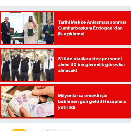
Tarihi Mekke Anlaşması sonrası
Cumhurbaşkanı Erdoğan'dan
ilk açıklama!
81 ilde okullara dev personel
alımı: 30 bin güvenlik görevlisi
alınacak!
Milyonlarca emekli için
beklenen gün geldi! Hesaplara
yatırıldı