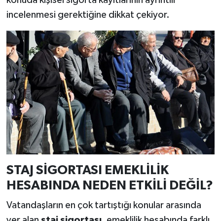
incelenmesi gerektiğine dikkat çekiyor.
STAJ SİGORTASI EMEKLİLİK
HESABINDA NEDEN ETKİLİ DEĞİL?
Vatandaşların en çok tartıştığı konular arasında
yer alan
staj sigortası
, emeklilik hesabında farklı