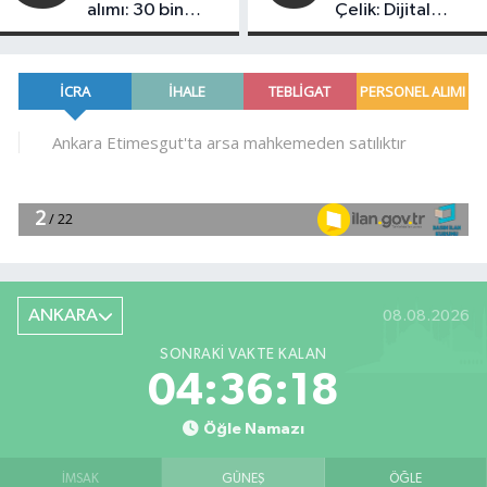
alımı: 30 bin
Çelik: Dijital
güvenlik görevlisi
dönüşüm basında
alınacak!
yeni bir dönemin
kapısını açtı
ANKARA
08.08.2026
SONRAKI VAKTE KALAN
04:36:17
Öğle Namazı
İMSAK
GÜNEŞ
ÖĞLE