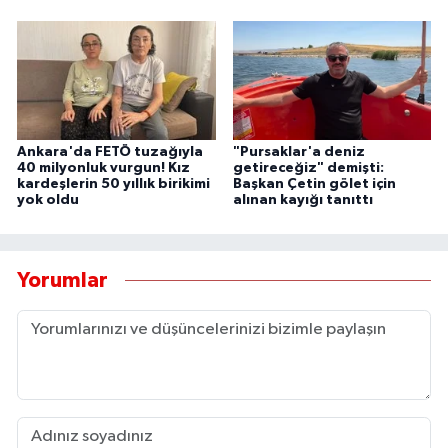
Ankara'da FETÖ tuzağıyla
"Pursaklar'a deniz
40 milyonluk vurgun! Kız
getireceğiz" demişti:
kardeşlerin 50 yıllık birikimi
Başkan Çetin gölet için
yok oldu
alınan kayığı tanıttı
Yorumlar