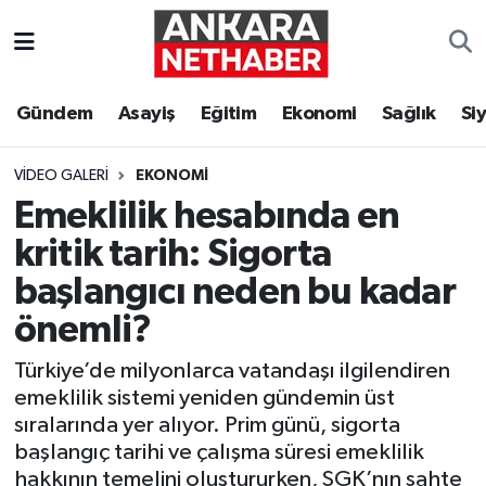
Asayiş
Ankara Hava Durumu
Gündem
Asayiş
Eğitim
Ekonomi
Sağlık
Si
Duyurular
Ankara Trafik Yoğunluk Haritası
VIDEO GALERI
EKONOMI
Eğitim
Süper Lig Puan Durumu ve Fikstür
Emeklilik hesabında en
kritik tarih: Sigorta
Ekonomi
Tüm Manşetler
başlangıcı neden bu kadar
Gündem
Son Dakika Haberleri
önemli?
Kim Kimdir Nereli
Haber Arşivi
Türkiye’de milyonlarca vatandaşı ilgilendiren
emeklilik sistemi yeniden gündemin üst
Resmi İlanlar
sıralarında yer alıyor. Prim günü, sigorta
başlangıç tarihi ve çalışma süresi emeklilik
Sağlık
hakkının temelini oluştururken, SGK’nın sahte