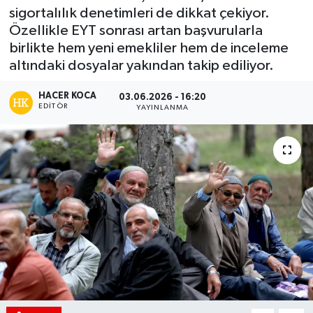
sigortalılık denetimleri de dikkat çekiyor.
Siyaset
Özellikle EYT sonrası artan başvurularla
birlikte hem yeni emekliler hem de inceleme
Spor
altındaki dosyalar yakından takip ediliyor.
Teknoloji
HACER KOCA
03.06.2026 - 16:20
EDITÖR
YAYINLANMA
Yaşam