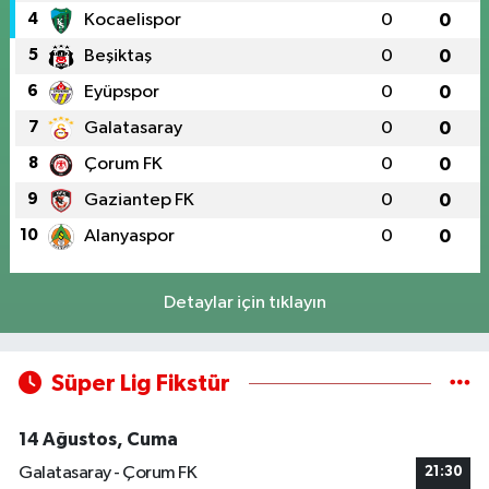
4
Kocaelispor
0
0
5
Beşiktaş
0
0
6
Eyüpspor
0
0
7
Galatasaray
0
0
8
Çorum FK
0
0
9
Gaziantep FK
0
0
10
Alanyaspor
0
0
Detaylar için tıklayın
Süper Lig Fikstür
14 Ağustos, Cuma
Galatasaray - Çorum FK
21:30