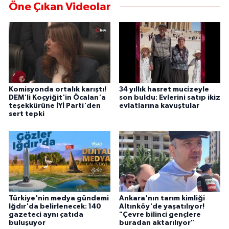
Öne Çıkan Videolar
Komisyonda ortalık karıştı!
34 yıllık hasret mucizeyle
DEM'li Koçyiğit'in Öcalan'a
son buldu: Evlerini satıp ikiz
teşekkürüne İYİ Parti'den
evlatlarına kavuştular
sert tepki
Türkiye'nin medya gündemi
Ankara'nın tarım kimliği
Iğdır'da belirlenecek: 140
Altınköy'de yaşatılıyor!
gazeteci aynı çatıda
"Çevre bilinci gençlere
buluşuyor
buradan aktarılıyor"