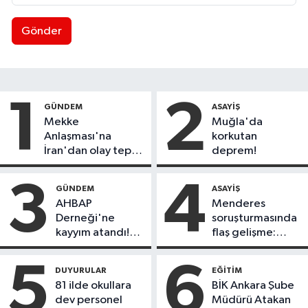
Gönder
1
2
GÜNDEM
ASAYIŞ
Mekke
Muğla'da
Anlaşması'na
korkutan
İran'dan olay tepki:
deprem!
"Politikalarınızı
düzeltin"
3
4
GÜNDEM
ASAYIŞ
AHBAP
Menderes
Derneği'ne
soruşturmasında
kayyım atandı!
flaş gelişme:
Tüm faaliyetleri
Belediye Başkanı
durduruldu
İlkay Çiçek
5
6
DUYURULAR
EĞITIM
tutuklandı!
81 ilde okullara
BİK Ankara Şube
dev personel
Müdürü Atakan