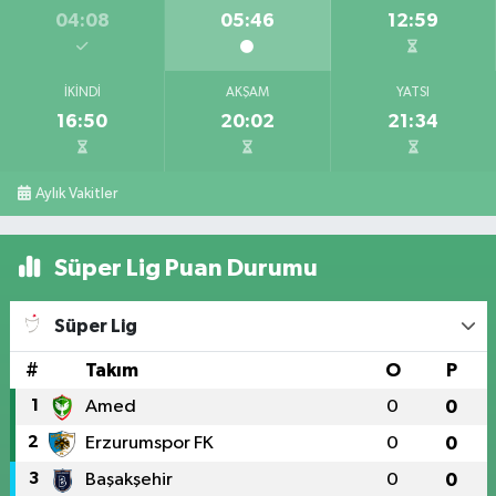
04:08
05:46
12:59
İKINDI
AKŞAM
YATSI
16:50
20:02
21:34
Aylık Vakitler
Süper Lig Puan Durumu
Süper Lig
#
Takım
O
P
1
Amed
0
0
2
Erzurumspor FK
0
0
3
Başakşehir
0
0