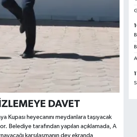
G
1
B
B
A
1
S
İZLEMEYE DAVET
a Kupası heyecanını meydanlara taşıyacak
or. Belediye tarafından yapılan açıklamada, A
 oynayacağı karşılaşmanın dev ekranda