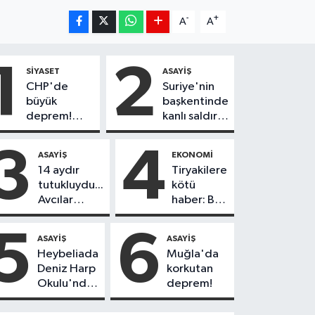
-
+
A
A
1
2
SIYASET
ASAYIŞ
CHP'de
Suriye'nin
büyük
başkentinde
deprem!
kanlı saldırı!
230
Yolcu
belediye
otobüsünde
3
4
ASAYIŞ
EKONOMI
başkanı Yeni
çok sayıda
14 aydır
Tiryakilere
Parti'ye
ölü ve yaralı
tutukluydu...
kötü
geçiyor
var
Avcılar
haber: Bir
Belediye
sigara
Başkanı
grubuna
5
6
ASAYIŞ
ASAYIŞ
Utku Caner
daha zam
Heybeliada
Muğla'da
Çankaya
geldi!
Deniz Harp
korkutan
tahliye
Okulu'nda
deprem!
edildi!
korkutan
yangın!