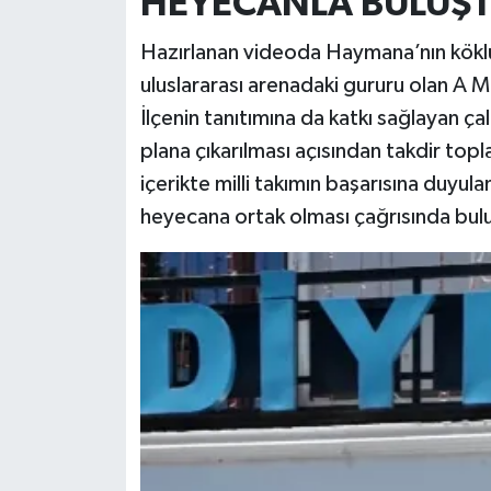
HEYECANLA BULUŞ
Hazırlanan videoda Haymana’nın köklü 
uluslararası arenadaki gururu olan A Mi
İlçenin tanıtımına da katkı sağlayan ç
plana çıkarılması açısından takdir top
içerikte milli takımın başarısına duyul
heyecana ortak olması çağrısında bul