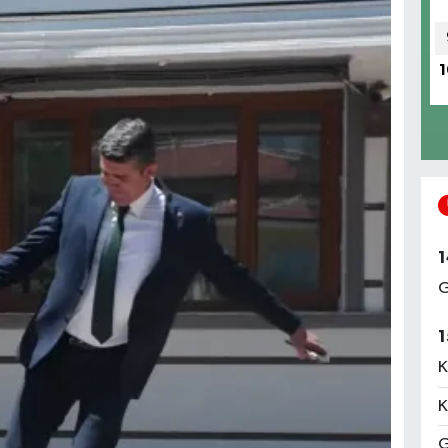
1
1
G
1
K
K
G