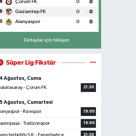
8
Çorum FK
0
0
9
Gaziantep FK
0
0
0
Alanyaspor
0
0
Detaylar için tıklayın
Süper Lig Fikstür
4 Ağustos, Cuma
alatasaray - Çorum FK
21:30
5 Ağustos, Cumartesi
onyaspor - Rizespor
19:00
asımpaşa - Trabzonspor
19:00
ençlerbirliği S.K. - Fenerbahçe
21:30