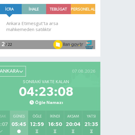
Alevlere
müdahale
devam
ediyor
ANKARA
07.08.2026
SONRAKI VAKTE KALAN
04:23:07
Öğle Namazı
SAK
GÜNEŞ
ÖĞLE
İKINDI
AKŞAM
YATSI
:07
05:45
12:59
16:50
20:04
21:35