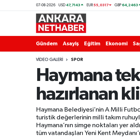
47,7143
55,0317
64,2463
07-08-2026
USD
EUR
GBP
Asayiş
Ankara Hava Durumu
Duyurular
Ankara Trafik Yoğunluk Haritası
Gündem
Asayiş
Eğitim
Ekonomi
Sa
Eğitim
Süper Lig Puan Durumu ve Fikstür
VIDEO GALERI
SPOR
Haymana tek y
Ekonomi
Tüm Manşetler
hazırlanan kl
Gündem
Son Dakika Haberleri
Kim Kimdir Nereli
Haber Arşivi
Haymana Belediyesi’nin A Milli Futbol
turistik değerlerinin milli takım ru
Resmi İlanlar
Haymana’nın simge noktaları yer aldı
tüm vatandaşları Yeni Kent Meydanı’n
Sağlık