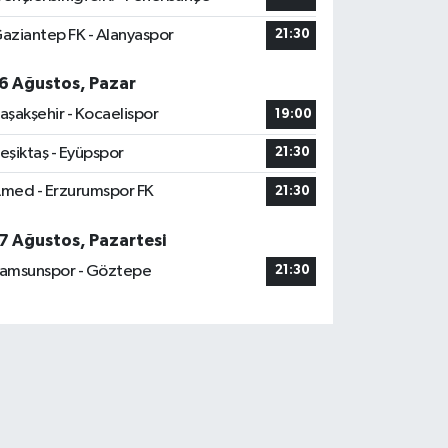
aziantep FK - Alanyaspor
21:30
6 Ağustos, Pazar
aşakşehir - Kocaelispor
19:00
eşiktaş - Eyüpspor
21:30
med - Erzurumspor FK
21:30
7 Ağustos, Pazartesi
amsunspor - Göztepe
21:30