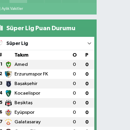
Aylık Vakitler
Süper Lig Puan Durumu
Süper Lig
#
Takım
O
P
1
Amed
0
0
2
Erzurumspor FK
0
0
3
Başakşehir
0
0
4
Kocaelispor
0
0
5
Beşiktaş
0
0
6
Eyüpspor
0
0
7
Galatasaray
0
0