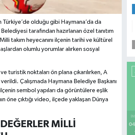
 Türkiye’de olduğu gibi Haymana’da da
lediyesi tarafından hazırlanan özel tanıtım
lli takım heyecanını ilçenin tarihi ve kültürel
aşlardan olumlu yorumlar alırken sosyal
e turistik noktaları ön plana çıkarılırken, A
er verildi. Çalışmada Haymana Belediye Başkanı
lçenin sembol yapıları da görüntülere eşlik
rının öne çıktığı video, ilçede yaklaşan Dünya
İM
 DEĞERLER MİLLİ
04