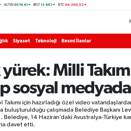
6574.81
13.887
64.360,53
ALTIN
BİST
BTC
ğlık
Siyaset
Teknoloji
Resmi İlanlar
ürek: Milli Takım 
ip sosyal medyada 
 Takımı için hazırladığı özel video vatandaşlardan 
huyla buluşturulduğu çalışmada Belediye Başkanı Le
. Belediye, 14 Haziran’daki Avustralya-Türkiye ka
a davet etti.