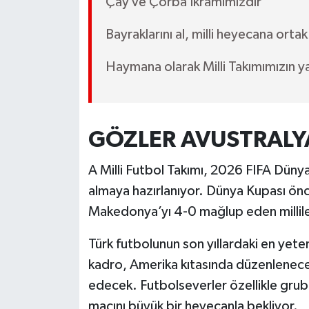
Çay ve Çorba İkramımızdır
Bayraklarını al, milli heyecana ortak
Haymana olarak Milli Takımımızın y
GÖZLER AVUSTRALY
A Milli Futbol Takımı, 2026 FIFA Düny
almaya hazırlanıyor. Dünya Kupası önc
Makedonya’yı 4-0 mağlup eden milliler,
Türk futbolunun son yıllardaki en yeten
kadro, Amerika kıtasında düzenlene
edecek. Futbolseverler özellikle grubu
maçını büyük bir heyecanla bekliyor.