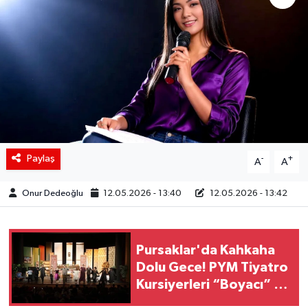
Siyaset
Spor
Teknoloji
Yaşam
Paylaş
-
+
A
A
Onur Dedeoğlu
12.05.2026 - 13:40
12.05.2026 - 13:42
Pursaklar'da Kahkaha
Dolu Gece! PYM Tiyatro
Kursiyerleri “Boyacı” ile
Alkış Aldı