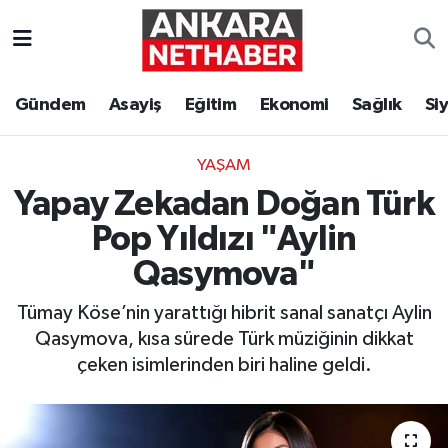
Asayiş
Ankara Hava Durumu
Gündem
Asayiş
Eğitim
Ekonomi
Sağlık
Si
Duyurular
Ankara Trafik Yoğunluk Haritası
YAŞAM
Eğitim
Süper Lig Puan Durumu ve Fikstür
Yapay Zekadan Doğan Türk
Ekonomi
Tüm Manşetler
Pop Yıldızı "Aylin
Qasymova"
Gündem
Son Dakika Haberleri
Tümay Köse’nin yarattığı hibrit sanal sanatçı Aylin
Kim Kimdir Nereli
Haber Arşivi
Qasymova, kısa sürede Türk müziğinin dikkat
çeken isimlerinden biri haline geldi.
Resmi İlanlar
Sağlık