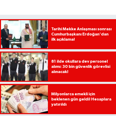
Tarihi Mekke Anlaşması sonrası
Cumhurbaşkanı Erdoğan'dan
ilk açıklama!
81 ilde okullara dev personel
alımı: 30 bin güvenlik görevlisi
alınacak!
Milyonlarca emekli için
beklenen gün geldi! Hesaplara
yatırıldı