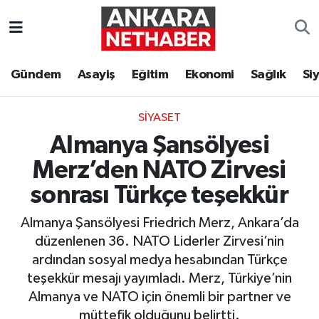
Asayiş
Ankara Hava Durumu
Gündem
Asayiş
Eğitim
Ekonomi
Sağlık
Si
Duyurular
Ankara Trafik Yoğunluk Haritası
SIYASET
Eğitim
Süper Lig Puan Durumu ve Fikstür
Almanya Şansölyesi
Ekonomi
Tüm Manşetler
Merz’den NATO Zirvesi
sonrası Türkçe teşekkür
Gündem
Son Dakika Haberleri
Almanya Şansölyesi Friedrich Merz, Ankara’da
Kim Kimdir Nereli
Haber Arşivi
düzenlenen 36. NATO Liderler Zirvesi’nin
ardından sosyal medya hesabından Türkçe
Resmi İlanlar
teşekkür mesajı yayımladı. Merz, Türkiye’nin
Almanya ve NATO için önemli bir partner ve
Sağlık
müttefik olduğunu belirtti.