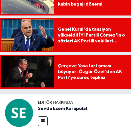
kabin bagajı dönemi
Genel Kurul'da tansiyon
yükseldi! İYİ Partili Çömez'in o
sözleri AK Partili vekilleri
kızdırdı
Çerçeve Yasa tartışması
büyüyor: Özgür Özel'den AK
Parti'ye süreç tepkisi
EDITÖR HAKKINDA
Sevda Ecem Karapolat