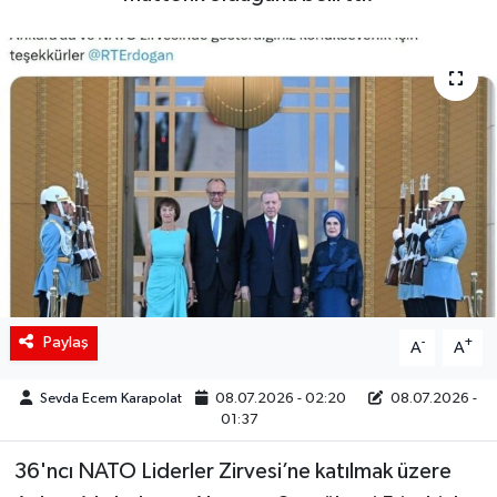
Siyaset
Spor
Teknoloji
Yaşam
Paylaş
-
+
A
A
Sevda Ecem Karapolat
08.07.2026 - 02:20
08.07.2026 -
01:37
36'ncı NATO Liderler Zirvesi’ne katılmak üzere