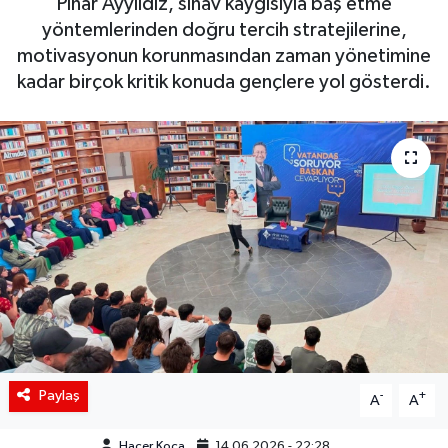
Pınar Ayyıldız, sınav kaygısıyla baş etme
yöntemlerinden doğru tercih stratejilerine,
Siyaset
motivasyonun korunmasından zaman yönetimine
kadar birçok kritik konuda gençlere yol gösterdi.
Spor
Teknoloji
Yaşam
Paylaş
-
+
A
A
Hacer Koca
14.06.2026 - 22:28