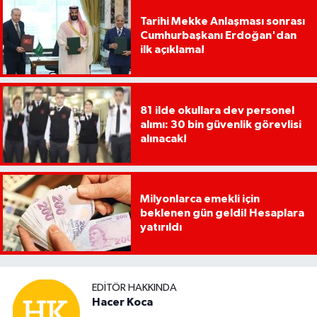
Tarihi Mekke Anlaşması sonrası
Cumhurbaşkanı Erdoğan'dan
ilk açıklama!
81 ilde okullara dev personel
alımı: 30 bin güvenlik görevlisi
alınacak!
Milyonlarca emekli için
beklenen gün geldi! Hesaplara
yatırıldı
EDITÖR HAKKINDA
Hacer Koca