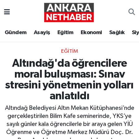
Asayiş
Ankara Hava Durumu
Gündem
Asayiş
Eğitim
Ekonomi
Sağlık
Si
Duyurular
Ankara Trafik Yoğunluk Haritası
EĞITIM
Eğitim
Süper Lig Puan Durumu ve Fikstür
Altındağ'da öğrencilere
Ekonomi
Tüm Manşetler
moral buluşması: Sınav
stresini yönetmenin yolları
Gündem
Son Dakika Haberleri
anlatıldı
Kim Kimdir Nereli
Haber Arşivi
Altındağ Belediyesi Altın Mekan Kütüphanesi’nde
gerçekleştirilen Bilim Kafe seminerinde, YKS’ye
Resmi İlanlar
sayılı günler kala öğrencilerle bir araya gelen YİÜ
Öğrenme ve Öğretme Merkez Müdürü Doç. Dr.
Sağlık