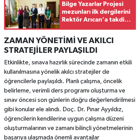
Bilge Yazarlar Projesi
mezunları ilk dergilerini
Rektör Arıcan'a takdim
etti
ZAMAN YÖNETİMİ VE AKILCI
STRATEJİLER PAYLAŞILDI
Etkinlikte, sınava hazırlık sürecinde zamanın etkili
kullanılmasına yönelik akılcı stratejiler de
öğrencilerle paylaşıldı. Planlı çalışma, öncelik
belirleme, verimli ders programı oluşturma ve
sınav öncesi son günlerin doğru değerlendirilmesi
gibi konular ele alındı. Doç. Dr. Pınar Ayyıldız,
öğrencilerin kendilerine uygun çalışma düzeni
oluşturmalarının ve zamanı bilinçli yönetmelerinin
başarıya ulaşmada önemli avantajlar