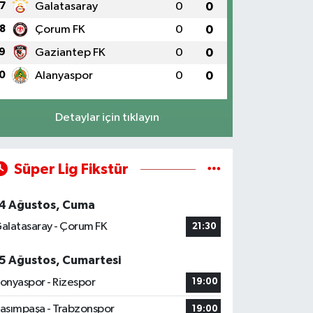
7
Galatasaray
0
0
8
Çorum FK
0
0
9
Gaziantep FK
0
0
0
Alanyaspor
0
0
Detaylar için tıklayın
Süper Lig Fikstür
4 Ağustos, Cuma
alatasaray - Çorum FK
21:30
5 Ağustos, Cumartesi
onyaspor - Rizespor
19:00
asımpaşa - Trabzonspor
19:00