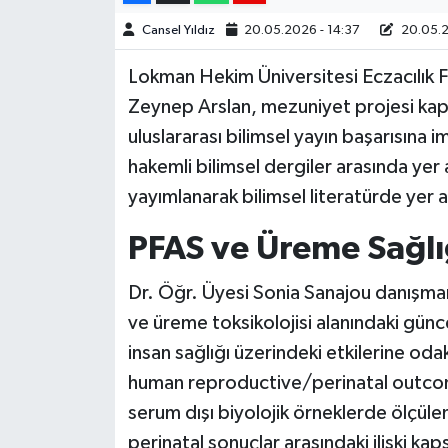
Cansel Yıldız
20.05.2026 - 14:37
20.05.2
Lokman Hekim Üniversitesi Eczacılık Fa
Zeynep Arslan, mezuniyet projesi kap
uluslararası bilimsel yayın başarısına i
hakemli bilimsel dergiler arasında ye
yayımlanarak bilimsel literatürde yer a
PFAS ve Üreme Sağlığı
Dr. Öğr. Üyesi Sonia Sanajou danışman
ve üreme toksikolojisi alanındaki günce
insan sağlığı üzerindeki etkilerine 
human reproductive/perinatal outcome
serum dışı biyolojik örneklerde ölçüle
perinatal sonuçlar arasındaki ilişki kap