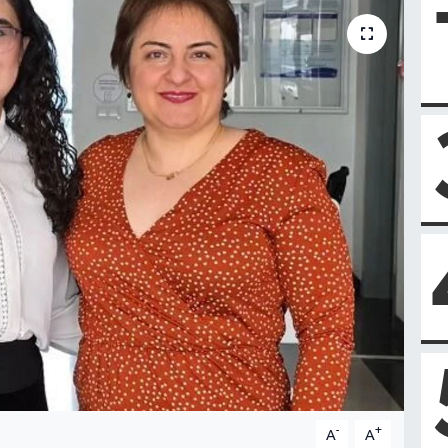
-
+
A
A