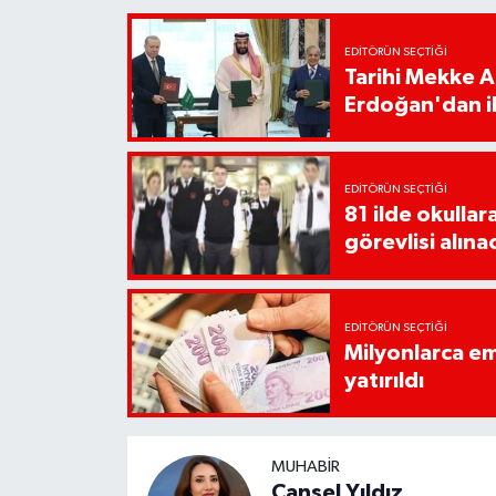
EDITÖRÜN SEÇTIĞI
Tarihi Mekke 
Erdoğan'dan il
EDITÖRÜN SEÇTIĞI
81 ilde okullar
görevlisi alına
EDITÖRÜN SEÇTIĞI
Milyonlarca em
yatırıldı
MUHABIR
Cansel Yıldız