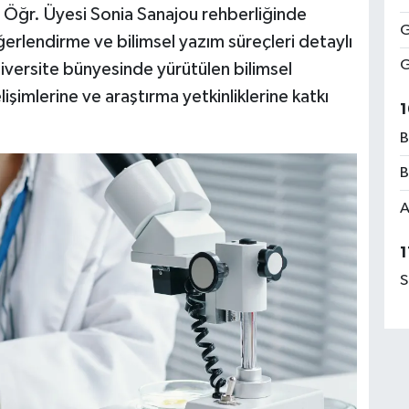
 Öğr. Üyesi Sonia Sanajou rehberliğinde
G
erlendirme ve bilimsel yazım süreçleri detaylı
G
versite bünyesinde yürütülen bilimsel
işimlerine ve araştırma yetkinliklerine katkı
1
B
B
A
1
S