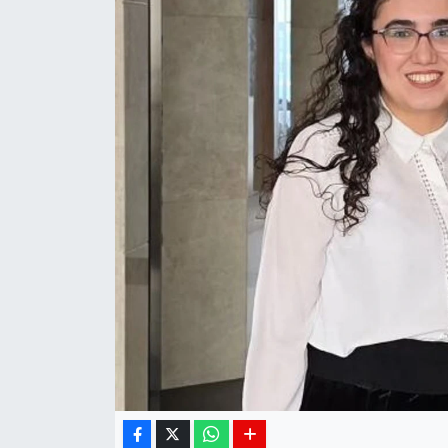
Siyaset
Spor
Teknoloji
Yaşam