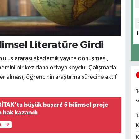
1
imsel Literatüre Girdi
n uluslararası akademik yayına dönüşmesi,
önemini bir kez daha ortaya koydu. Çalışmada
er alması, öğrencinin araştırma sürecine aktif
1
G
TAK'ta büyük başarı! 5 bilimsel proje
 hak kazandı
1
e
K
K