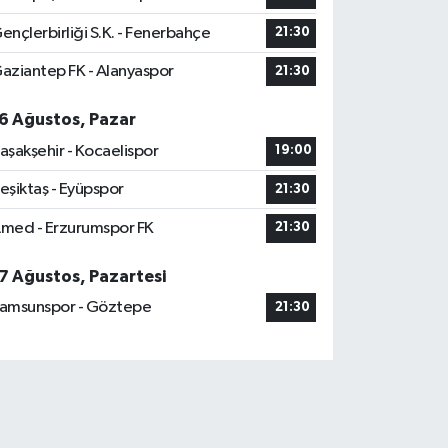
ençlerbirliği S.K. - Fenerbahçe
21:30
aziantep FK - Alanyaspor
21:30
6 Ağustos, Pazar
aşakşehir - Kocaelispor
19:00
eşiktaş - Eyüpspor
21:30
med - Erzurumspor FK
21:30
7 Ağustos, Pazartesi
amsunspor - Göztepe
21:30