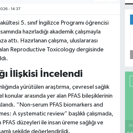
026 - 14:37
kültesi 5. sınıf İngilizce Programı öğrencisi
samında hazırladığı akademik çalışmayla
mza attı. Hazırlanan çalışma, uluslararası
r alan Reproductive Toxicology dergisinde
ldı.
 İlişkisi İncelendi
lığında yürütülen araştırma, çevresel sağlık
l konular arasında yer alan PFAS bileşiklerinin
odaklandı. “Non-serum PFAS biomarkers and
s: A systematic review” başlıklı çalışmada,
n PFAS düzeyleri ile insan üreme sağlığı ve
İM
samlı şekilde değerlendirildi.