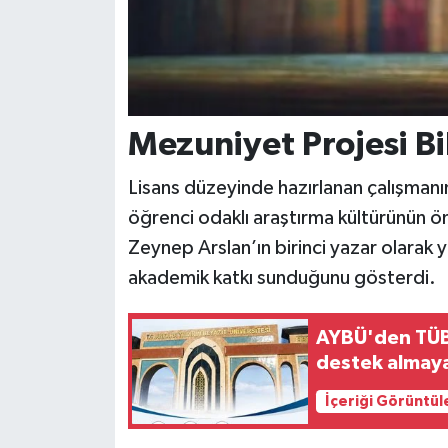
Mezuniyet Projesi Bil
Lisans düzeyinde hazırlanan çalışmanı
öğrenci odaklı araştırma kültürünün 
Zeynep Arslan’ın birinci yazar olarak y
akademik katkı sunduğunu gösterdi.
AYBÜ'den TÜBİ
destek almaya
İçeriği Görüntül