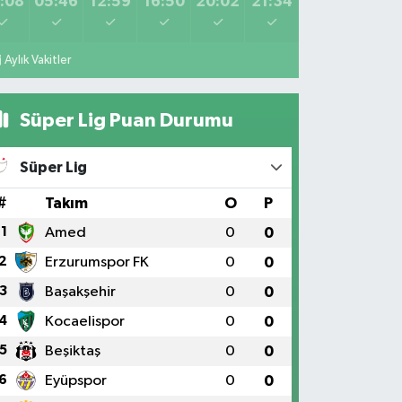
:08
05:46
12:59
16:50
20:02
21:34
Aylık Vakitler
Süper Lig Puan Durumu
Süper Lig
#
Takım
O
P
1
Amed
0
0
2
Erzurumspor FK
0
0
3
Başakşehir
0
0
4
Kocaelispor
0
0
5
Beşiktaş
0
0
6
Eyüpspor
0
0