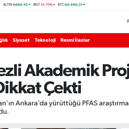
6660.55
13.779
64.960,21
ALTIN
BİST
BTC
ğlık
Siyaset
Teknoloji
Resmi İlanlar
zli Akademik Proj
ikkat Çekti
an’ın Ankara’da yürüttüğü PFAS araştırmas
ndu.