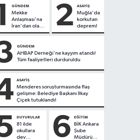
1
2
GÜNDEM
ASAYIŞ
Mekke
Muğla'da
Anlaşması'na
korkutan
İran'dan olay
deprem!
tepki:
"Politikalarınızı
3
düzeltin"
GÜNDEM
AHBAP Derneği'ne kayyım atandı!
Tüm faaliyetleri durduruldu
4
ASAYIŞ
Menderes soruşturmasında flaş
gelişme: Belediye Başkanı İlkay
Çiçek tutuklandı!
5
6
DUYURULAR
EĞITIM
81 ilde
BİK Ankara
okullara
Şube
dev
Müdürü