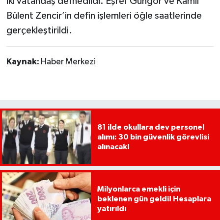
iki vatandaş defnedildi. Eşref Güngör ve Kamil
Bülent Zencir’in defin işlemleri öğle saatlerinde
gerçekleştirildi.
Kaynak:
Haber Merkezi
81 ilde okullara dev personel
alımı: 30 bin güvenlik görevlisi
alınacak!
Milyonlarca emekli için
beklenen gün geldi! Hesaplara
yatırıldı