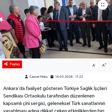
Siyaset
Spor
Teknoloji
Yaşam
Paylaş
-
+
A
A
Cansel Yıldız
14.05.2026 - 11:22
Ankara’da faaliyet gösteren Türkiye Sağlık İşçileri
Sendikası Ortaokulu tarafından düzenlenen
kapsamlı çini sergisi, geleneksel Türk sanatlarının
yaşatılması adına dikkat çeken etkinliklerden biri