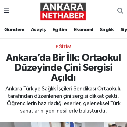
Asayiş
Ankara Hava Durumu
Gündem
Asayiş
Eğitim
Ekonomi
Sağlık
Si
Duyurular
Ankara Trafik Yoğunluk Haritası
EĞITIM
Eğitim
Süper Lig Puan Durumu ve Fikstür
Ankara’da Bir İlk: Ortaokul
Ekonomi
Tüm Manşetler
Düzeyinde Çini Sergisi
Açıldı
Gündem
Son Dakika Haberleri
Ankara Türkiye Sağlık İşçileri Sendikası Ortaokulu
Kim Kimdir Nereli
Haber Arşivi
tarafından düzenlenen çini sergisi dikkat çekti.
Öğrencilerin hazırladığı eserler, geleneksel Türk
Resmi İlanlar
sanatlarını yeni nesillerle buluşturdu.
Sağlık