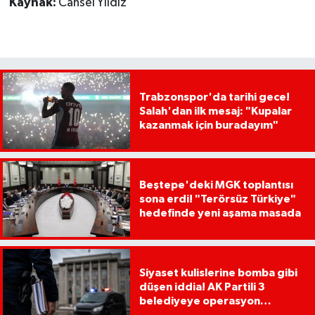
Kaynak:
Cansel Yıldız
Trabzonspor'da tarihi gece!
Salah'dan ilk mesaj: "Kupalar
kazanmak için buradayım"
Beştepe'deki MGK toplantısı
sona erdi! "Terörsüz Türkiye"
hedefinde yeni aşama masada
Siyaset kulislerine bomba gibi
düşen iddia! AK Partili 3
belediyeye operasyon