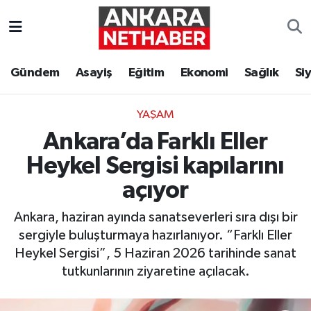
Asayiş
Ankara Hava Durumu
Gündem
Asayiş
Eğitim
Ekonomi
Sağlık
Si
Duyurular
Ankara Trafik Yoğunluk Haritası
YAŞAM
Eğitim
Süper Lig Puan Durumu ve Fikstür
Ankara’da Farklı Eller
Ekonomi
Tüm Manşetler
Heykel Sergisi kapılarını
açıyor
Gündem
Son Dakika Haberleri
Ankara, haziran ayında sanatseverleri sıra dışı bir
Kim Kimdir Nereli
Haber Arşivi
sergiyle buluşturmaya hazırlanıyor. “Farklı Eller
Heykel Sergisi”, 5 Haziran 2026 tarihinde sanat
Resmi İlanlar
tutkunlarının ziyaretine açılacak.
Sağlık