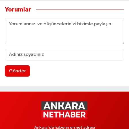
Yorumlar
Gönder
Ankara'da haberin en net adresi