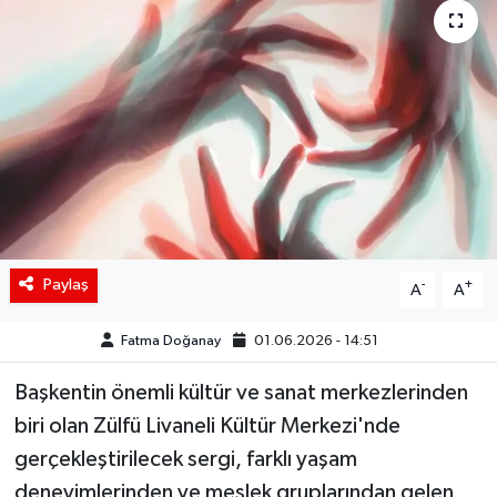
Siyaset
Spor
Teknoloji
Yaşam
Paylaş
-
+
A
A
Fatma Doğanay
01.06.2026 - 14:51
Başkentin önemli kültür ve sanat merkezlerinden
biri olan Zülfü Livaneli Kültür Merkezi'nde
gerçekleştirilecek sergi, farklı yaşam
deneyimlerinden ve meslek gruplarından gelen