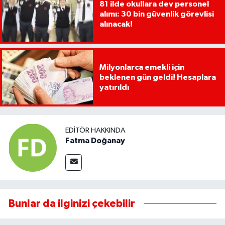
81 ilde okullara dev personel
alımı: 30 bin güvenlik görevlisi
alınacak!
Milyonlarca emekli için
beklenen gün geldi! Hesaplara
yatırıldı
EDITÖR HAKKINDA
Fatma Doğanay
Bunlar da ilginizi çekebilir