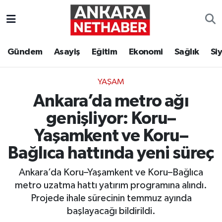
Asayiş
Ankara Hava Durumu
Gündem
Asayiş
Eğitim
Ekonomi
Sağlık
Si
Duyurular
Ankara Trafik Yoğunluk Haritası
YAŞAM
Eğitim
Süper Lig Puan Durumu ve Fikstür
Ankara’da metro ağı
Ekonomi
Tüm Manşetler
genişliyor: Koru–
Yaşamkent ve Koru–
Gündem
Son Dakika Haberleri
Bağlıca hattında yeni süreç
Kim Kimdir Nereli
Haber Arşivi
Ankara’da Koru–Yaşamkent ve Koru–Bağlıca
metro uzatma hattı yatırım programına alındı.
Resmi İlanlar
Projede ihale sürecinin temmuz ayında
başlayacağı bildirildi.
Sağlık