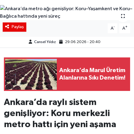
Siyaset
Spor
Paylaş
-
+
A
A
Teknoloji
Cansel Yıldız
29.06.2026 - 20:40
Yaşam
Ankara’da Marul Üretim
Alanlarına Sıkı Denetim!
Ankara’da raylı sistem
genişliyor: Koru merkezli
metro hattı için yeni aşama