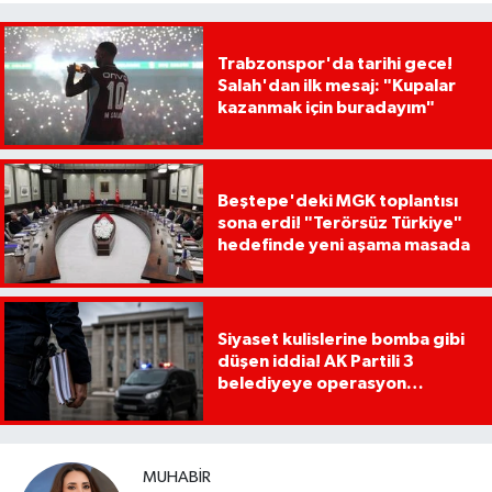
Trabzonspor'da tarihi gece!
Salah'dan ilk mesaj: "Kupalar
kazanmak için buradayım"
Beştepe'deki MGK toplantısı
sona erdi! "Terörsüz Türkiye"
hedefinde yeni aşama masada
Siyaset kulislerine bomba gibi
düşen iddia! AK Partili 3
belediyeye operasyon
yapılacak!
MUHABIR