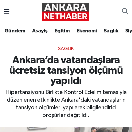
Asayiş
Ankara Hava Durumu
Gündem
Asayiş
Eğitim
Ekonomi
Sağlık
Si
Duyurular
Ankara Trafik Yoğunluk Haritası
SAĞLIK
Eğitim
Süper Lig Puan Durumu ve Fikstür
Ankara’da vatandaşlara
Ekonomi
Tüm Manşetler
ücretsiz tansiyon ölçümü
yapıldı
Gündem
Son Dakika Haberleri
Hipertansiyonu Birlikte Kontrol Edelim temasıyla
Kim Kimdir Nereli
Haber Arşivi
düzenlenen etkinlikte Ankara'daki vatandaşların
tansiyon ölçümleri yapılarak bilgilendirici
Resmi İlanlar
broşürler dağıtıldı.
Sağlık