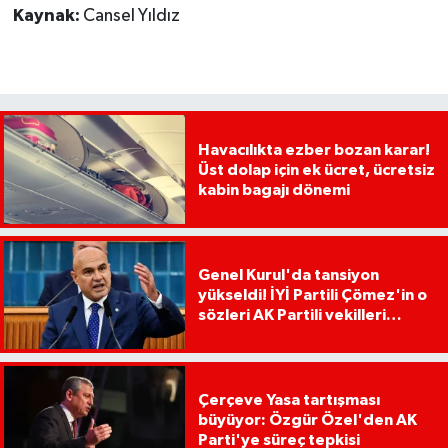
Kaynak:
Cansel Yıldız
Havacılıkta ezber bozan karar!
Üst dolap için ek ücret, ücretsiz
kabin bagajı dönemi
Genel Kurul'da tansiyon
yükseldi! İYİ Partili Çömez'in o
sözleri AK Partili vekilleri
kızdırdı
Çerçeve Yasa tartışması
büyüyor: Özgür Özel'den AK
Parti'ye süreç tepkisi