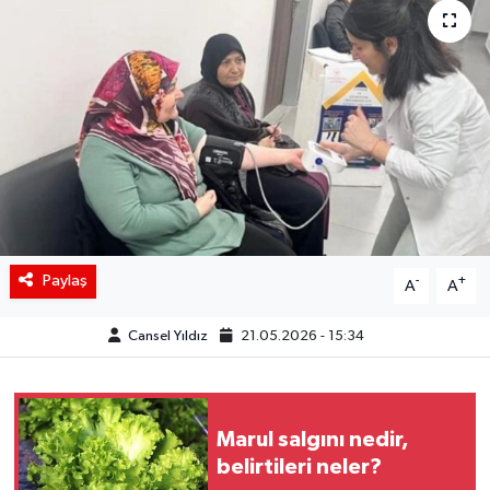
Siyaset
Spor
Teknoloji
Yaşam
Paylaş
-
+
A
A
Cansel Yıldız
21.05.2026 - 15:34
Marul salgını nedir,
belirtileri neler?