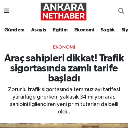
Asayiş
Ankara Hava Durumu
Gündem
Asayiş
Eğitim
Ekonomi
Sağlık
Si
Duyurular
Ankara Trafik Yoğunluk Haritası
EKONOMI
Eğitim
Süper Lig Puan Durumu ve Fikstür
Araç sahipleri dikkat! Trafik
Ekonomi
Tüm Manşetler
sigortasında zamlı tarife
başladı
Gündem
Son Dakika Haberleri
Zorunlu trafik sigortasında temmuz ayı tarifesi
Kim Kimdir Nereli
Haber Arşivi
yürürlüğe girerken, yaklaşık 34 milyon araç
sahibini ilgilendiren yeni prim tutarları da belli
Resmi İlanlar
oldu.
Sağlık