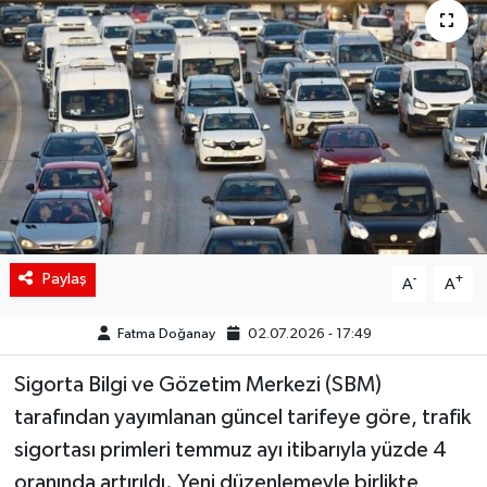
Siyaset
Spor
Teknoloji
Yaşam
Paylaş
-
+
A
A
Fatma Doğanay
02.07.2026 - 17:49
Sigorta Bilgi ve Gözetim Merkezi (SBM)
tarafından yayımlanan güncel tarifeye göre, trafik
sigortası primleri temmuz ayı itibarıyla yüzde 4
oranında artırıldı. Yeni düzenlemeyle birlikte