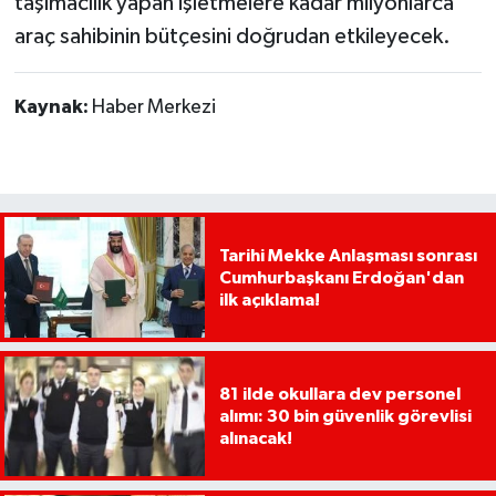
taşımacılık yapan işletmelere kadar milyonlarca
araç sahibinin bütçesini doğrudan etkileyecek.
Kaynak:
Haber Merkezi
Tarihi Mekke Anlaşması sonrası
Cumhurbaşkanı Erdoğan'dan
ilk açıklama!
81 ilde okullara dev personel
alımı: 30 bin güvenlik görevlisi
alınacak!