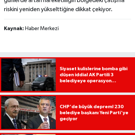
günlerde artan hareketliliğin bölgedeki çatışma
riskini yeniden yükselttiğine dikkat çekiyor.
Kaynak:
Haber Merkezi
Siyaset kulislerine bomba gibi
düşen iddia! AK Partili 3
belediyeye operasyon
yapılacak!
CHP'de büyük deprem! 230
belediye başkanı Yeni Parti'ye
geçiyor