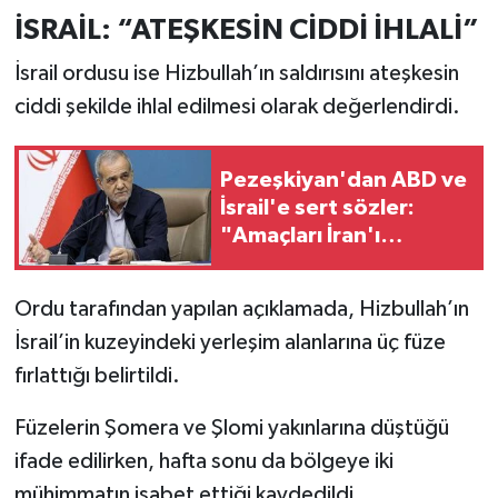
İSRAİL: “ATEŞKESİN CİDDİ İHLALİ”
İsrail ordusu ise Hizbullah’ın saldırısını ateşkesin
ciddi şekilde ihlal edilmesi olarak değerlendirdi.
Pezeşkiyan'dan ABD ve
İsrail'e sert sözler:
"Amaçları İran'ı
çökertmekti"
Ordu tarafından yapılan açıklamada, Hizbullah’ın
İsrail’in kuzeyindeki yerleşim alanlarına üç füze
fırlattığı belirtildi.
Füzelerin Şomera ve Şlomi yakınlarına düştüğü
ifade edilirken, hafta sonu da bölgeye iki
mühimmatın isabet ettiği kaydedildi.