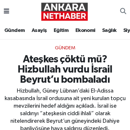
Asayiş
Ankara Hava Durumu
Gündem
Asayiş
Eğitim
Ekonomi
Sağlık
Si
Duyurular
Ankara Trafik Yoğunluk Haritası
GÜNDEM
Eğitim
Süper Lig Puan Durumu ve Fikstür
Ateşkes çöktü mü?
Ekonomi
Tüm Manşetler
Hizbullah vurdu İsrail
Beyrut’u bombaladı
Gündem
Son Dakika Haberleri
Hizbullah, Güney Lübnan’daki El-Adissa
Kim Kimdir Nereli
Haber Arşivi
kasabasında İsrail ordusuna ait yeni kurulan topçu
mevzilerini hedef aldığını açıkladı. İsrail ise
Resmi İlanlar
saldırıyı “ateşkesin ciddi ihlali” olarak
nitelendirerek Beyrut’un güneyindeki Dahiye
Sağlık
banliyösüne hava saldırısı düzenledi.