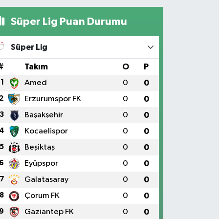
Süper Lig Puan Durumu
Süper Lig
#
Takım
O
P
1
Amed
0
0
2
Erzurumspor FK
0
0
3
Başakşehir
0
0
4
Kocaelispor
0
0
5
Beşiktaş
0
0
6
Eyüpspor
0
0
7
Galatasaray
0
0
8
Çorum FK
0
0
9
Gaziantep FK
0
0