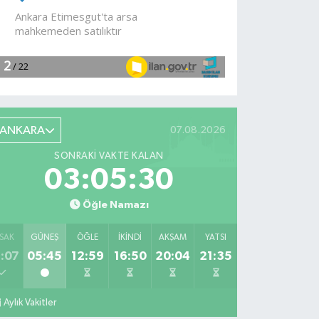
devam
ediyor
ANKARA
07.08.2026
SONRAKI VAKTE KALAN
03:05:29
Öğle Namazı
SAK
GÜNEŞ
ÖĞLE
İKINDI
AKŞAM
YATSI
:07
05:45
12:59
16:50
20:04
21:35
Aylık Vakitler