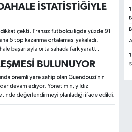
DAHALE İSTATİSTİĞİYLE
1
B
B
dikkat çekti. Fransız futbolcu ligde yüzde 91
şına 6 top kazanma ortalaması yakaladı.
A
ale başarısıyla orta sahada fark yarattı.
1
LEŞMESİ BULUNUYOR
S
ında önemli yere sahip olan Guendouzi’nin
adar devam ediyor. Yönetimin, yıldız
tinde değerlendirmeyi planladığı ifade edildi.