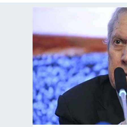
Siyaset
Spor
Teknoloji
Yaşam