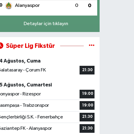
0
Alanyaspor
0
0
Detaylar için tıklayın
Süper Lig Fikstür
4 Ağustos, Cuma
alatasaray - Çorum FK
21:30
5 Ağustos, Cumartesi
onyaspor - Rizespor
19:00
asımpaşa - Trabzonspor
19:00
ençlerbirliği S.K. - Fenerbahçe
21:30
aziantep FK - Alanyaspor
21:30