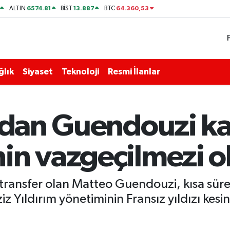
6574.81
13.887
64.360,53
ALTIN
BİST
BTC
ğlık
Siyaset
Teknoloji
Resmi İlanlar
’dan Guendouzi ka
in vazgeçilmezi o
ransfer olan Matteo Guendouzi, kısa süre
Aziz Yıldırım yönetiminin Fransız yıldızı kes