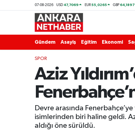
47,7069
55,0265
64,1897
07-08-2026
USD
EUR
GBP
Asayiş
Ankara Hava Durumu
Duyurular
Ankara Trafik Yoğunluk Haritası
Gündem
Asayiş
Eğitim
Ekonomi
Sa
Eğitim
Süper Lig Puan Durumu ve Fikstür
SPOR
Aziz Yıldırım
Ekonomi
Tüm Manşetler
Gündem
Son Dakika Haberleri
Fenerbahçe’n
Kim Kimdir Nereli
Haber Arşivi
Devre arasında Fenerbahçe’ye t
Resmi İlanlar
isimlerinden biri haline geldi. 
aldığı öne sürüldü.
Sağlık