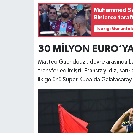
Muhammed Sala
Binlerce taraf
İçeriği Görüntül
30 MİLYON EURO’YA
Matteo Guendouzi, devre arasında La
transfer edilmişti. Fransız yıldız, sarı-
ilk golünü Süper Kupa’da Galatasaray 