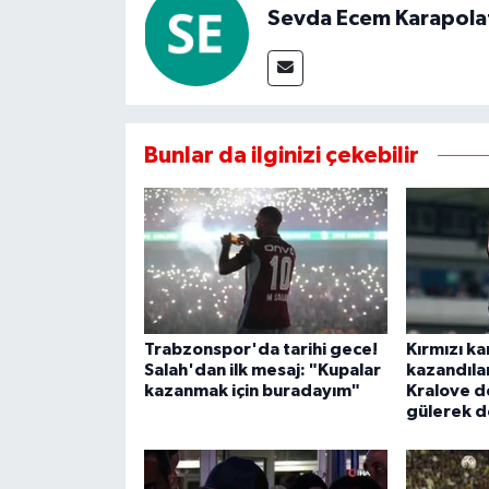
Sevda Ecem Karapola
Bunlar da ilginizi çekebilir
Trabzonspor'da tarihi gece!
Kırmızı k
Salah'dan ilk mesaj: "Kupalar
kazandıla
kazanmak için buradayım"
Kralove 
gülerek 