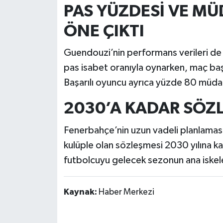
PAS YÜZDESİ VE MÜ
ÖNE ÇIKTI
Guendouzi’nin performans verileri de 
pas isabet oranıyla oynarken, maç ba
Başarılı oyuncu ayrıca yüzde 80 müdah
2030’A KADAR SÖZ
Fenerbahçe’nin uzun vadeli planlamas
kulüple olan sözleşmesi 2030 yılına k
futbolcuyu gelecek sezonun ana iskele
Kaynak:
Haber Merkezi