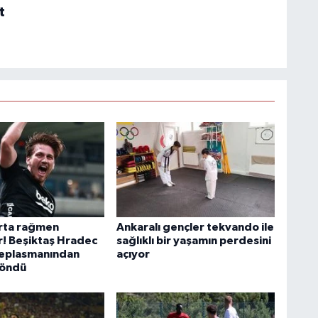
t
arta rağmen
Ankaralı gençler tekvando ile
r! Beşiktaş Hradec
sağlıklı bir yaşamın perdesini
deplasmanından
açıyor
döndü