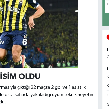
1
1
G
1
 İSİM OLDU
K
K
asıyla çıktığı 22 maçta 2 gol ve 1 asistlik
ile orta sahada yakaladığı uyum teknik heyetin
G
du.
G