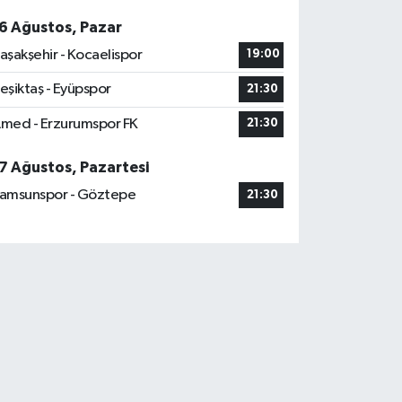
6 Ağustos, Pazar
aşakşehir - Kocaelispor
19:00
eşiktaş - Eyüpspor
21:30
med - Erzurumspor FK
21:30
7 Ağustos, Pazartesi
amsunspor - Göztepe
21:30