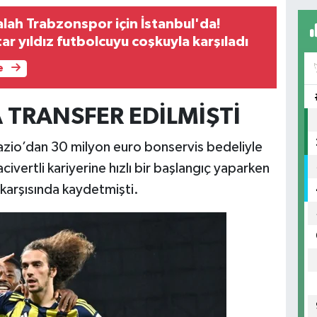
h Trabzonspor için İstanbul'da!
tar yıldız futbolcuyu coşkuyla karşıladı
e
 TRANSFER EDİLMİŞTİ
zio’dan 30 milyon euro bonservis bedeliyle
lacivertli kariyerine hızlı bir başlangıç yaparken
karşısında kaydetmişti.