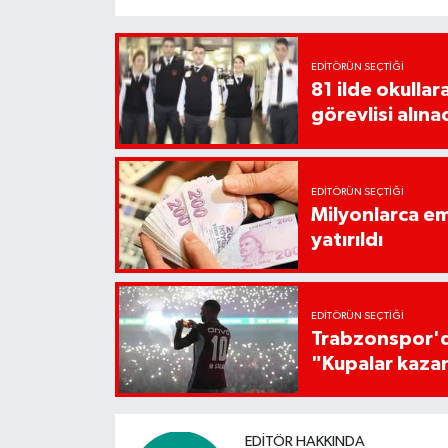
EDITÖRÜN SEÇTIĞI
81 ilde okullar
görevlisi alına
EDITÖRÜN SEÇTIĞI
Milyonlarca em
yatırıldı
EDITÖRÜN SEÇTIĞI
Trabzonspor'da
"Kupalar kaza
EDITÖR HAKKINDA