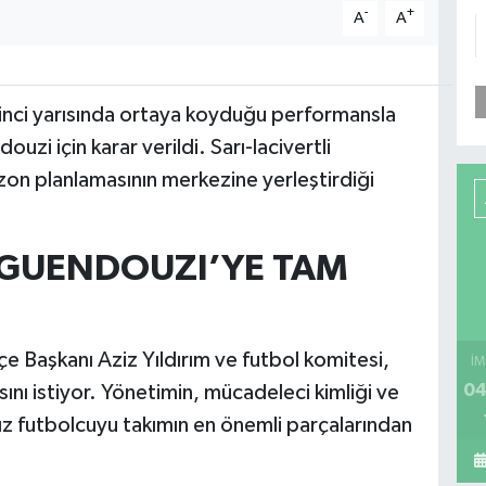
-
+
A
A
nci yarısında ortaya koyduğu performansla
zi için karar verildi. Sarı-lacivertli
zon planlamasının merkezine yerleştirdiği
 GUENDOUZI’YE TAM
 Başkanı Aziz Yıldırım ve futbol komitesi,
İM
04
ı istiyor. Yönetimin, mücadeleci kimliği ve
sız futbolcuyu takımın en önemli parçalarından