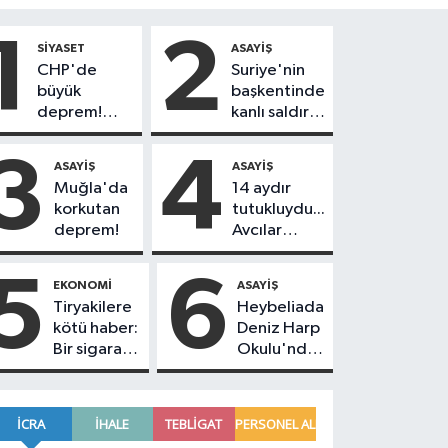
1
2
SIYASET
ASAYIŞ
CHP'de
Suriye'nin
büyük
başkentinde
deprem!
kanlı saldırı!
230
Yolcu
belediye
otobüsünde
3
4
ASAYIŞ
ASAYIŞ
başkanı Yeni
çok sayıda
Muğla'da
14 aydır
Parti'ye
ölü ve yaralı
korkutan
tutukluydu...
geçiyor
var
deprem!
Avcılar
Belediye
Başkanı
5
6
EKONOMI
ASAYIŞ
Utku Caner
Tiryakilere
Heybeliada
Çankaya
kötü haber:
Deniz Harp
tahliye
Bir sigara
Okulu'nda
edildi!
grubuna
korkutan
daha zam
yangın!
geldi!
Alevlere
müdahale