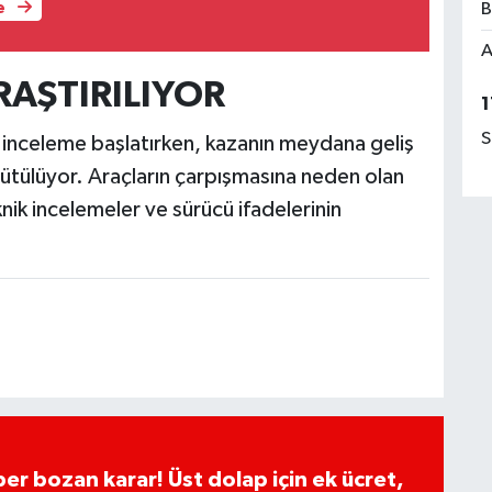
B
e
A
AŞTIRILIYOR
1
S
ı inceleme başlatırken, kazanın meydana geliş
rütülüyor. Araçların çarpışmasına neden olan
nik incelemeler ve sürücü ifadelerinin
ber bozan karar! Üst dolap için ek ücret,