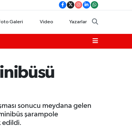
Foto Galeri
Video
Yazarlar
minibüsü
rpışması sonucu meydana gelen
n minibüs şarampole
 edildi.