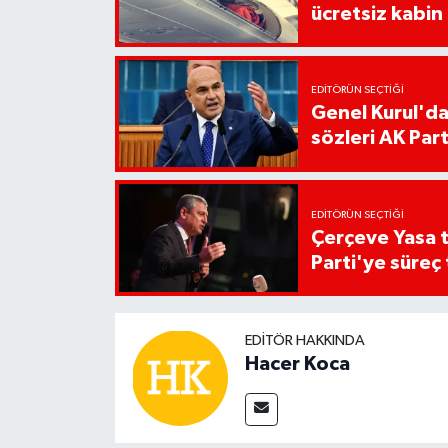
ücretsiz kabin
EDITÖRÜN SEÇTIĞI
Genel Kurul'da 
sözleri AK Parti
EDITÖRÜN SEÇTIĞI
Çerçeve Yasa 
Parti'ye süreç 
EDITÖR HAKKINDA
Hacer Koca