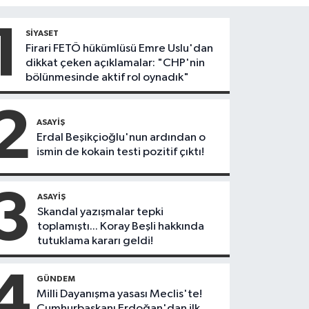
1
SIYASET
Firari FETÖ hükümlüsü Emre Uslu'dan
dikkat çeken açıklamalar: "CHP'nin
bölünmesinde aktif rol oynadık"
2
ASAYIŞ
Erdal Beşikçioğlu'nun ardından o
ismin de kokain testi pozitif çıktı!
3
ASAYIŞ
Skandal yazışmalar tepki
toplamıştı... Koray Beşli hakkında
tutuklama kararı geldi!
4
GÜNDEM
Milli Dayanışma yasası Meclis'te!
Cumhurbaşkanı Erdoğan'dan ilk