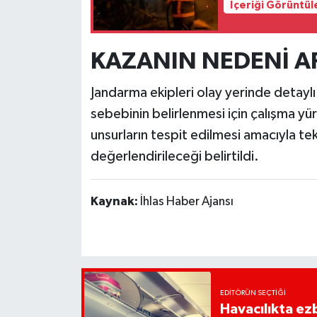
İçeriği Görüntül
KAZANIN NEDENİ AR
Jandarma ekipleri olay yerinde detayl
sebebinin belirlenmesi için çalışma yü
unsurların tespit edilmesi amacıyla tek
değerlendirileceği belirtildi.
Kaynak:
İhlas Haber Ajansı
EDITÖRÜN SEÇTIĞI
Havacılıkta ez