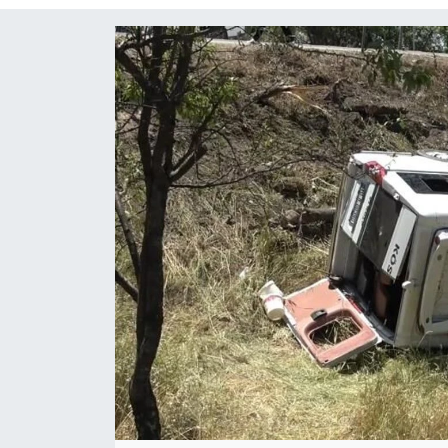
Siyaset
Spor
Teknoloji
Yaşam