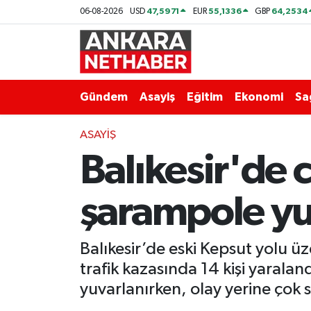
47,5971
55,1336
64,2534
06-08-2026
USD
EUR
GBP
Asayiş
Ankara Hava Durumu
Duyurular
Ankara Trafik Yoğunluk Haritası
Gündem
Asayiş
Eğitim
Ekonomi
Sa
Eğitim
Süper Lig Puan Durumu ve Fikstür
ASAYIŞ
Balıkesir'de 
Ekonomi
Tüm Manşetler
Gündem
Son Dakika Haberleri
şarampole yuv
Kim Kimdir Nereli
Haber Arşivi
Balıkesir’de eski Kepsut yolu 
Resmi İlanlar
trafik kazasında 14 kişi yarala
yuvarlanırken, olay yerine çok s
Sağlık