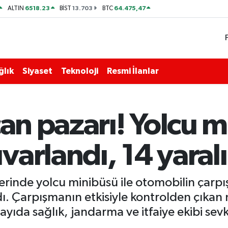
6518.23
13.703
64.475,47
ALTIN
BİST
BTC
ğlık
Siyaset
Teknoloji
Resmi İlanlar
can pazarı! Yolcu 
arlandı, 14 yaralı
üzerinde yolcu minibüsü ile otomobilin ça
ndı. Çarpışmanın etkisiyle kontrolden çıka
ayıda sağlık, jandarma ve itfaiye ekibi sevk