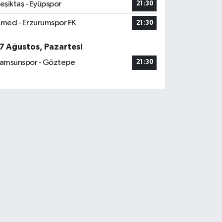
eşiktaş - Eyüpspor
21:30
med - Erzurumspor FK
21:30
7 Ağustos, Pazartesi
amsunspor - Göztepe
21:30