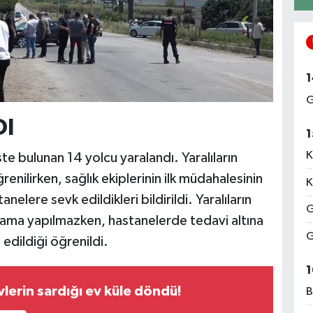
1
G
DI
1
K
 bulunan 14 yolcu yaralandı. Yaralıların
renilirken, sağlık ekiplerinin ilk müdahalesinin
K
lere sevk edildikleri bildirildi. Yaralıların
G
ıklama yapılmazken, hastanelerde tedavi altına
G
 edildiği öğrenildi.
1
vlerin sardığı ev küle döndü!
B