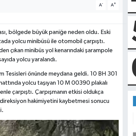
-
+
A
A
ası, bölgede büyük paniğe neden oldu. Eski
da yolcu minibüsü ile otomobil çarpıştı.
den çıkan minibüs yol kenarındaki şarampole
sayıda yolcu yaralandı.
şam Tesisleri önünde meydana geldi. 10 BH 301
 hattında yolcu taşıyan 10 M 00390 plakalı
nle çarpıştı. Çarpışmanın etkisi oldukça
 direksiyon hakimiyetini kaybetmesi sonucu
i.