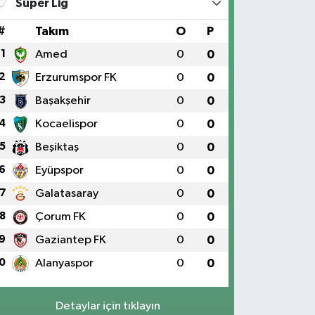
Süper Lig
#
Takım
O
P
1
Amed
0
0
2
Erzurumspor FK
0
0
3
Başakşehir
0
0
4
Kocaelispor
0
0
5
Beşiktaş
0
0
6
Eyüpspor
0
0
7
Galatasaray
0
0
8
Çorum FK
0
0
9
Gaziantep FK
0
0
0
Alanyaspor
0
0
Detaylar için tıklayın