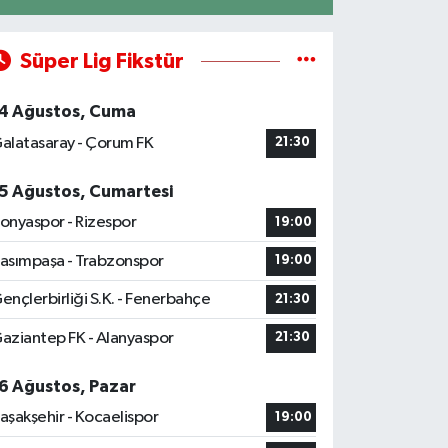
Süper Lig Fikstür
4 Ağustos, Cuma
alatasaray - Çorum FK
21:30
5 Ağustos, Cumartesi
onyaspor - Rizespor
19:00
asımpaşa - Trabzonspor
19:00
ençlerbirliği S.K. - Fenerbahçe
21:30
aziantep FK - Alanyaspor
21:30
6 Ağustos, Pazar
aşakşehir - Kocaelispor
19:00