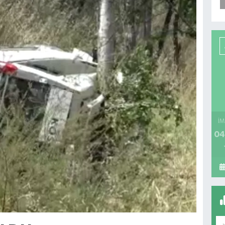
İM
04