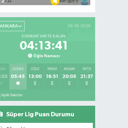
ANKARA
06.08.2026
SONRAKI VAKTE KALAN
04:13:40
Öğle Namazı
SAK
GÜNEŞ
ÖĞLE
İKINDI
AKŞAM
YATSI
:05
05:45
13:00
16:51
20:05
21:37
Aylık Vakitler
Süper Lig Puan Durumu