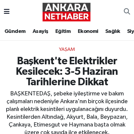
Asayiş
Ankara Hava Durumu
Gündem
Asayiş
Eğitim
Ekonomi
Sağlık
Si
Duyurular
Ankara Trafik Yoğunluk Haritası
YAŞAM
Eğitim
Süper Lig Puan Durumu ve Fikstür
Başkent'te Elektrikler
Ekonomi
Tüm Manşetler
Kesilecek: 3-5 Haziran
Tarihlerine Dikkat
Gündem
Son Dakika Haberleri
BAŞKENTEDAŞ, şebeke iyileştirme ve bakım
Kim Kimdir Nereli
Haber Arşivi
çalışmaları nedeniyle Ankara'nın birçok ilçesinde
planlı elektrik kesintileri uygulanacağını duyurdu.
Resmi İlanlar
Kesintilerden Altındağ, Akyurt, Bala, Beypazarı,
Çankaya, Etimesgut ve Haymana başta olmak
Sağlık
üzere çok sayıda ilçe etkilenecek.