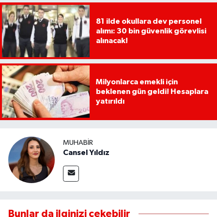
81 ilde okullara dev personel
alımı: 30 bin güvenlik görevlisi
alınacak!
Milyonlarca emekli için
beklenen gün geldi! Hesaplara
yatırıldı
MUHABIR
Cansel Yıldız
Bunlar da ilginizi çekebilir