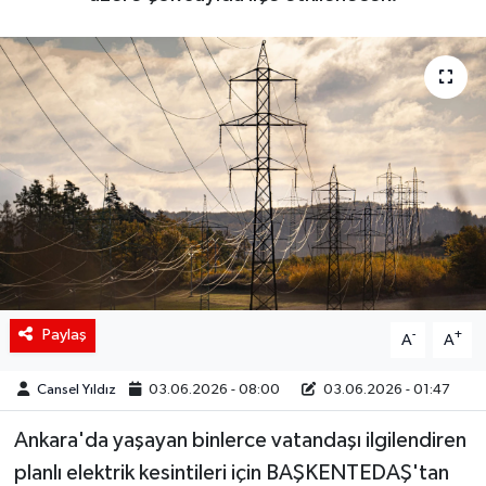
Siyaset
Spor
Teknoloji
Yaşam
Paylaş
-
+
A
A
Cansel Yıldız
03.06.2026 - 08:00
03.06.2026 - 01:47
Ankara'da yaşayan binlerce vatandaşı ilgilendiren
planlı elektrik kesintileri için BAŞKENTEDAŞ'tan