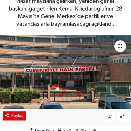
hasar meydana gelirken, yeniden genel
başkanlığa getirilen Kemal Kılıçdaroğlu’nun 28
Siyaset
Mayıs’ta Genel Merkez’de partililer ve
vatandaşlarla bayramlaşacağı açıklandı.
Spor
Teknoloji
Yaşam
Paylaş
-
+
A
A
Hacer Koca
25.05.2026 - 11:59