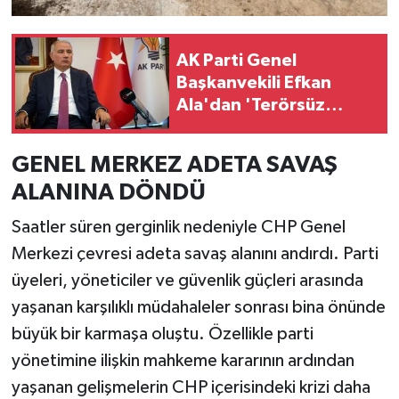
AK Parti Genel
Başkanvekili Efkan
Ala'dan 'Terörsüz
Türkiye' mesajı:
"Türkiye'yi
GENEL MERKEZ ADETA SAVAŞ
prangalarından
ALANINA DÖNDÜ
kurtaracağız"
Saatler süren gerginlik nedeniyle CHP Genel
Merkezi çevresi adeta savaş alanını andırdı. Parti
üyeleri, yöneticiler ve güvenlik güçleri arasında
yaşanan karşılıklı müdahaleler sonrası bina önünde
büyük bir karmaşa oluştu. Özellikle parti
yönetimine ilişkin mahkeme kararının ardından
yaşanan gelişmelerin CHP içerisindeki krizi daha