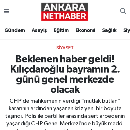
Asayiş
Ankara Hava Durumu
Gündem
Asayiş
Eğitim
Ekonomi
Sağlık
Si
Duyurular
Ankara Trafik Yoğunluk Haritası
SIYASET
Eğitim
Süper Lig Puan Durumu ve Fikstür
Beklenen haber geldi!
Ekonomi
Tüm Manşetler
Kılıçdaroğlu bayramın 2.
günü genel merkezde
Gündem
Son Dakika Haberleri
olacak
Kim Kimdir Nereli
Haber Arşivi
CHP’de mahkemenin verdiği “mutlak butlan”
kararının ardından yaşanan kriz yeni bir boyuta
Resmi İlanlar
taşındı. Polis ile partililer arasında sert arbedenin
yaşandığı CHP Genel Merkezi’nde büyük maddi
Sağlık