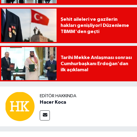
Şehit aileleri ve gazilerin
hakları genişliyor! Düzenleme
TBMM'den geçti
Tarihi Mekke Anlaşması sonrası
Cumhurbaşkanı Erdoğan'dan
ilk açıklama!
EDITÖR HAKKINDA
Hacer Koca