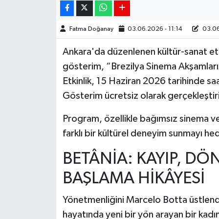
Fatma Doğanay
03.06.2026 - 11:14
03.06
Ankara'da düzenlenen kültür-sanat etk
gösterim, “Brezilya Sinema Akşamları” 
Etkinlik, 15 Haziran 2026 tarihinde s
Gösterim ücretsiz olarak gerçekleştir
Program, özellikle bağımsız sinema ve 
farklı bir kültürel deneyim sunmayı hed
BETÂNİA: KAYIP, DÖ
BAŞLAMA HİKÂYESİ
Yönetmenliğini
Marcelo Botta
üstlend
hayatında yeni bir yön arayan bir kadı