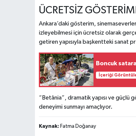
ÜCRETSİZ GÖSTERİM
Ankara’daki gösterim, sinemaseverler
izleyebilmesi için ücretsiz olarak gerçek
getiren yapısıyla başkentteki sanat pr
Boncuk satara
İçeriği Görüntül
“Betânia”, dramatik yapısı ve güçlü gör
deneyimi sunmayı amaçlıyor.
Kaynak:
Fatma Doğanay