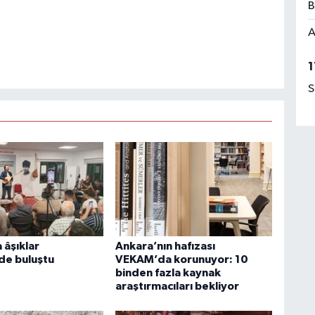
B
A
1
S
 âşıklar
Ankara’nın hafızası
de buluştu
VEKAM’da korunuyor: 10
binden fazla kaynak
araştırmacıları bekliyor