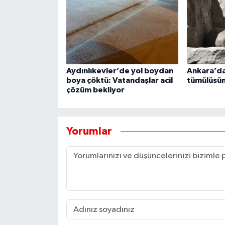
Aydınlıkevler’de yol boydan
Ankara’dak
boya çöktü: Vatandaşlar acil
tümülüsün 
çözüm bekliyor
Yorumlar