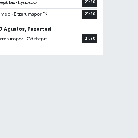
eşiktaş - Eyüpspor
21:30
med - Erzurumspor FK
21:30
7 Ağustos, Pazartesi
amsunspor - Göztepe
21:30