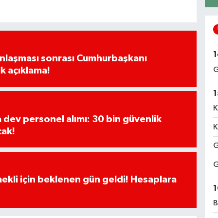
1
Anlaşması sonrası Cumhurbaşkanı
G
k açıklama!
1
K
a dev personel alımı: 30 bin güvenlik
K
cak!
G
G
ekli için beklenen gün geldi! Hesaplara
1
B