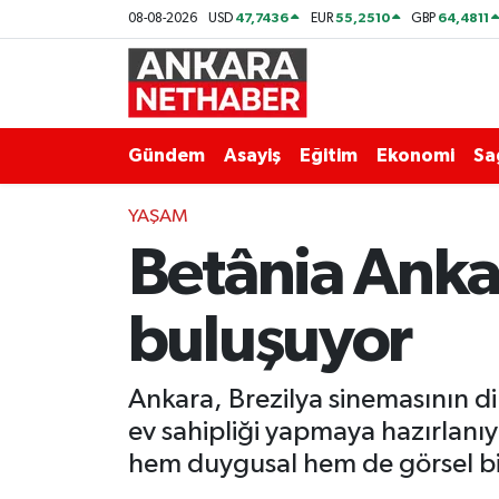
47,7436
55,2510
64,4811
08-08-2026
USD
EUR
GBP
Asayiş
Ankara Hava Durumu
Duyurular
Ankara Trafik Yoğunluk Haritası
Gündem
Asayiş
Eğitim
Ekonomi
Sa
Eğitim
Süper Lig Puan Durumu ve Fikstür
YAŞAM
Betânia Anka
Ekonomi
Tüm Manşetler
Gündem
Son Dakika Haberleri
buluşuyor
Kim Kimdir Nereli
Haber Arşivi
Ankara, Brezilya sinemasının di
Resmi İlanlar
ev sahipliği yapmaya hazırlanıyo
hem duygusal hem de görsel bi
Sağlık