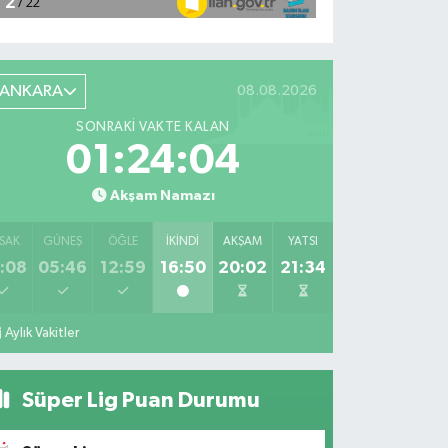
ANKARA
08.08.2026
SONRAKI VAKTE KALAN
01:24:03
Akşam Namazı
SAK
GÜNEŞ
ÖĞLE
İKINDI
AKŞAM
YATSI
:08
05:46
12:59
16:50
20:02
21:34
Aylık Vakitler
Süper Lig Puan Durumu