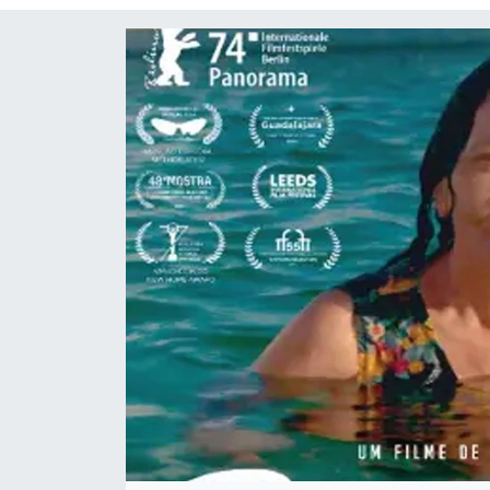
Siyaset
Spor
Teknoloji
Yaşam