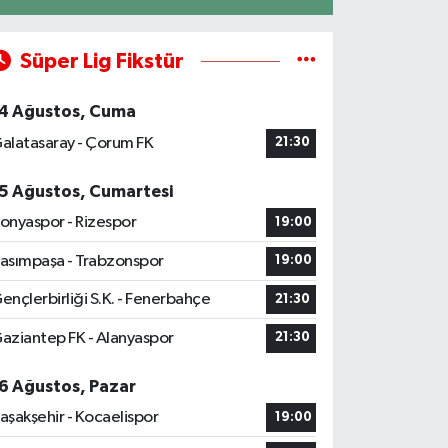
Süper Lig Fikstür
4 Ağustos, Cuma
alatasaray - Çorum FK
21:30
5 Ağustos, Cumartesi
onyaspor - Rizespor
19:00
asımpaşa - Trabzonspor
19:00
ençlerbirliği S.K. - Fenerbahçe
21:30
aziantep FK - Alanyaspor
21:30
6 Ağustos, Pazar
aşakşehir - Kocaelispor
19:00