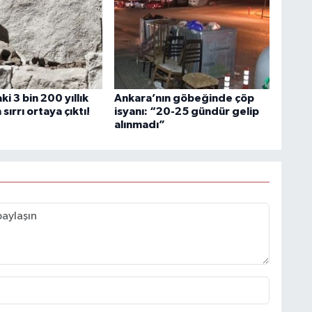
i 3 bin 200 yıllık
Ankara’nın göbeğinde çöp
sırrı ortaya çıktı!
isyanı: “20-25 gündür gelip
alınmadı”