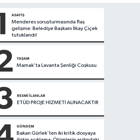
1
ASAYIŞ
Menderes soruşturmasında flaş
gelişme: Belediye Başkanı İlkay Çiçek
tutuklandı!
2
YAŞAM
Mamak’ta Lavanta Şenliği Coşkusu
3
RESMI İLANLAR
ETÜD PROJE HİZMETİ ALINACAKTIR
4
GÜNDEM
Bakan Gürlek’ten iki kritik dosyaya
ilişkin açıklama: Ölümlerin ardındaki