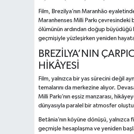
Film, Brezilya’nın Maranhão eyaletinde
Maranhenses Milli Parkı çevresindeki b
ölümünün ardından doğup büyüdüğü köy
geçmişiyle yüzleşirken yeniden hayata
BREZİLYA’NIN ÇARPI
HİKÂYESİ
Film, yalnızca bir yas sürecini değil 
temalarını da merkezine alıyor. Deva
Milli Parkı’nın eşsiz manzarası, hikâyey
dünyasıyla paralel bir atmosfer oluştu
Betânia’nın köyüne dönüşü, yalnızca fi
geçmişle hesaplaşma ve yeniden başla