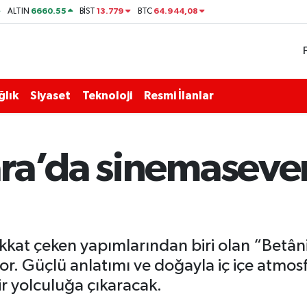
6660.55
13.779
64.944,08
ALTIN
BİST
BTC
ğlık
Siyaset
Teknoloji
Resmi İlanlar
ra’da sinemasever
kkat çeken yapımlarından biri olan “Betâni
r. Güçlü anlatımı ve doğayla iç içe atmosfer
r yolculuğa çıkaracak.