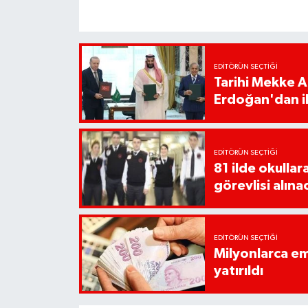
EDITÖRÜN SEÇTIĞI
Tarihi Mekke 
Erdoğan'dan il
EDITÖRÜN SEÇTIĞI
81 ilde okullar
görevlisi alına
EDITÖRÜN SEÇTIĞI
Milyonlarca em
yatırıldı