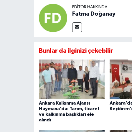
EDITÖR HAKKINDA
Fatma Doğanay
Bunlar da ilginizi çekebilir
Ankara Kalkınma Ajansı
Ankara’da
Haymana’da: Tarım, ticaret
Keçiören’
ve kalkınma başlıkları ele
alındı