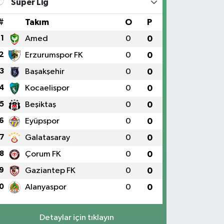
Süper Lig
#
Takım
O
P
1
Amed
0
0
2
Erzurumspor FK
0
0
3
Başakşehir
0
0
4
Kocaelispor
0
0
5
Beşiktaş
0
0
6
Eyüpspor
0
0
7
Galatasaray
0
0
8
Çorum FK
0
0
9
Gaziantep FK
0
0
0
Alanyaspor
0
0
Detaylar için tıklayın