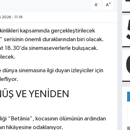
-
+
A
A
.2026 - 11:16
inlikleri kapsamında gerçekleştirilecek
serisinin önemli duraklarından biri olacak.
aat 18.30’da sinemaseverlerle buluşacak.
ilecek.
dünya sinemasına ilgi duyan izleyiciler için
efliyor.
NÜŞ VE YENİDEN
iği “Betânia”, kocasının ölümünün ardından
nın hikâyesine odaklanıyor.