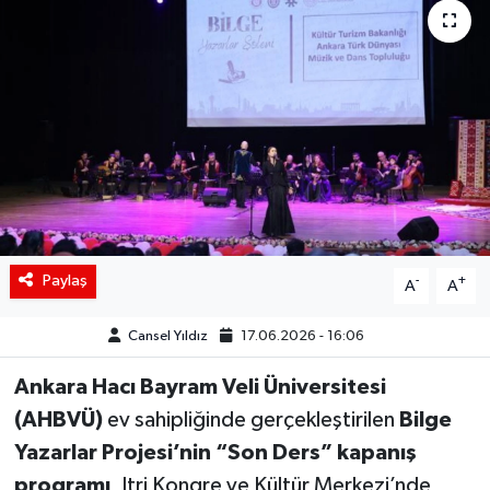
Siyaset
Spor
Teknoloji
Yaşam
Paylaş
-
+
A
A
Cansel Yıldız
17.06.2026 - 16:06
Ankara Hacı Bayram Veli Üniversitesi
(AHBVÜ)
ev sahipliğinde gerçekleştirilen
Bilge
Yazarlar Projesi’nin “Son Ders” kapanış
programı
, Itri Kongre ve Kültür Merkezi’nde