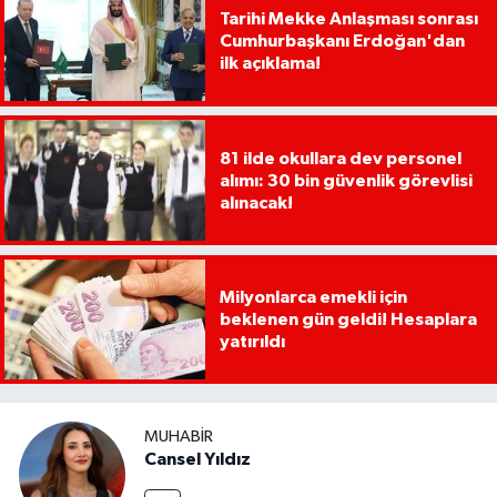
Tarihi Mekke Anlaşması sonrası
Cumhurbaşkanı Erdoğan'dan
ilk açıklama!
81 ilde okullara dev personel
alımı: 30 bin güvenlik görevlisi
alınacak!
Milyonlarca emekli için
beklenen gün geldi! Hesaplara
yatırıldı
MUHABIR
Cansel Yıldız