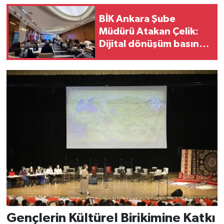
BİK Ankara Şube
Müdürü Atakan Çelik:
Dijital dönüşüm basında
yeni bir dönemin
kapısını açtı
Gençlerin Kültürel Birikimine Katkı