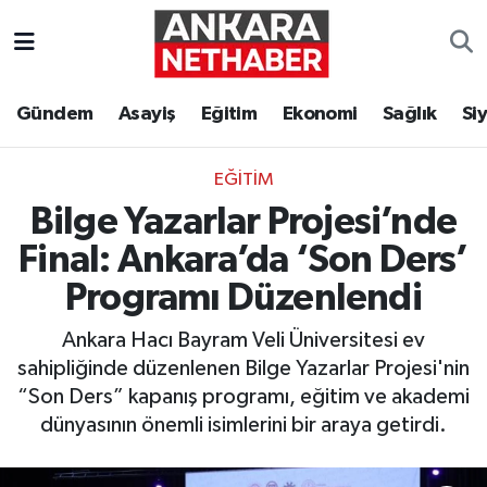
Asayiş
Ankara Hava Durumu
Gündem
Asayiş
Eğitim
Ekonomi
Sağlık
Si
Duyurular
Ankara Trafik Yoğunluk Haritası
EĞITIM
Eğitim
Süper Lig Puan Durumu ve Fikstür
Bilge Yazarlar Projesi’nde
Ekonomi
Tüm Manşetler
Final: Ankara’da ‘Son Ders’
Programı Düzenlendi
Gündem
Son Dakika Haberleri
Ankara Hacı Bayram Veli Üniversitesi ev
Kim Kimdir Nereli
Haber Arşivi
sahipliğinde düzenlenen Bilge Yazarlar Projesi'nin
“Son Ders” kapanış programı, eğitim ve akademi
Resmi İlanlar
dünyasının önemli isimlerini bir araya getirdi.
Sağlık