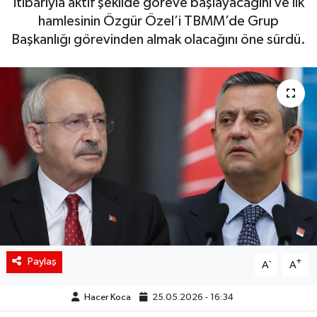
itibarıyla aktif şekilde göreve başlayacağını ve ilk
hamlesinin Özgür Özel’i TBMM’de Grup
Siyaset
Başkanlığı görevinden almak olacağını öne sürdü.
Spor
Teknoloji
Yaşam
Paylaş
-
+
A
A
Hacer Koca
25.05.2026 - 16:34