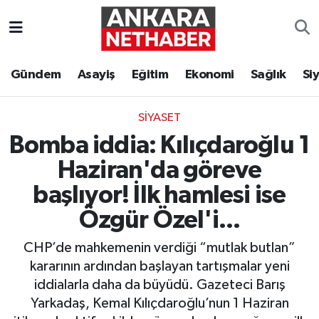
Asayiş
Ankara Hava Durumu
Gündem
Asayiş
Eğitim
Ekonomi
Sağlık
Si
Duyurular
Ankara Trafik Yoğunluk Haritası
SIYASET
Eğitim
Süper Lig Puan Durumu ve Fikstür
Bomba iddia: Kılıçdaroğlu 1
Ekonomi
Tüm Manşetler
Haziran'da göreve
başlıyor! İlk hamlesi ise
Gündem
Son Dakika Haberleri
Özgür Özel'i...
Kim Kimdir Nereli
Haber Arşivi
CHP’de mahkemenin verdiği “mutlak butlan”
kararının ardından başlayan tartışmalar yeni
Resmi İlanlar
iddialarla daha da büyüdü. Gazeteci Barış
Yarkadaş, Kemal Kılıçdaroğlu’nun 1 Haziran
Sağlık