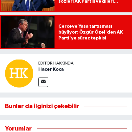
sözleri AK Partili vekilleri
kızdırdı
Çerçeve Yasa tartışması
büyüyor: Özgür Özel'den AK
Parti'ye süreç tepkisi
EDITÖR HAKKINDA
Hacer Koca
Bunlar da ilginizi çekebilir
Yorumlar