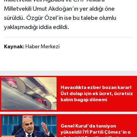
Milletvekili Umut Akdoğan’ın yer aldığı öne
sürüldü. Özgür Özel’in ise bu talebe olumlu
yaklaşmadığı iddia edildi.
Kaynak:
Haber Merkezi
Havacılıkta ezber bozan karar!
Üst dolap için ek ücret, ücretsiz
kabin bagajı dönemi
Genel Kurul'da tansiyon
yükseldi! İYİ Partili Çömez'in o