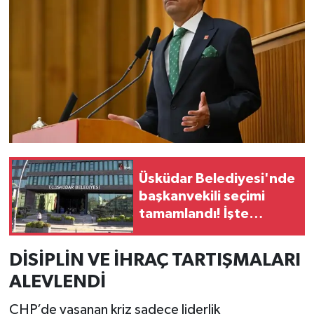
Üsküdar Belediyesi'nde
başkanvekili seçimi
tamamlandı! İşte
kazanan aday
DİSİPLİN VE İHRAÇ TARTIŞMALARI
ALEVLENDİ
CHP’de yaşanan kriz sadece liderlik