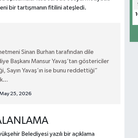
i bir tartışmanın fitilini ateşledi.
1
netmeni Sinan Burhan tarafından dile
diye Başkanı Mansur Yavaş’tan göstericiler
iği, Sayın Yavaş’ın ise bunu reddettiği”
ek…
May 25, 2026
YALANLAMA
ükşehir Belediyesi yazılı bir açıklama