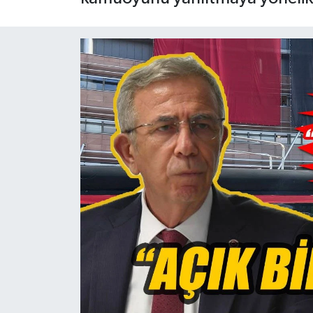
Siyaset
Spor
Teknoloji
Yaşam