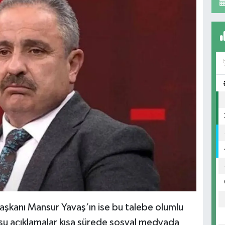
aşkanı Mansur Yavaş’ın ise bu talebe olumlu
usu açıklamalar kısa sürede sosyal medyada