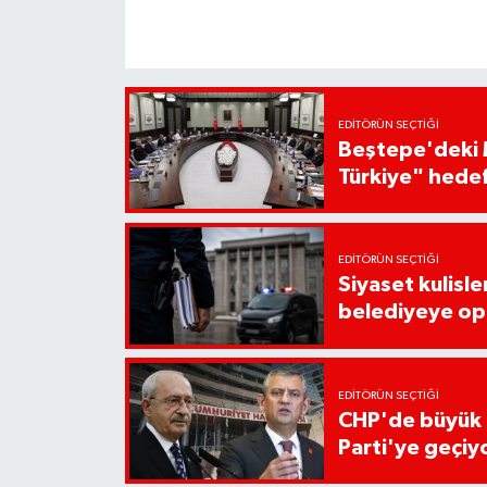
EDITÖRÜN SEÇTIĞI
Beştepe'deki M
Türkiye" hede
EDITÖRÜN SEÇTIĞI
Siyaset kulisle
belediyeye op
EDITÖRÜN SEÇTIĞI
CHP'de büyük 
Parti'ye geçiy