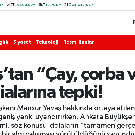
8
6500.87
13.799
64.643,95
ALTIN
BİST
BTC
ğlık
Siyaset
Teknoloji
Resmi İlanlar
’tan “Çay, çorba v
alarına tepki!
kanı Mansur Yavaş hakkında ortaya atılan 
eniş yankı uyandırırken, Ankara Büyükşehi
imi, söz konusu iddiaların “tamamen gerçe
bir algı çalışması yürütüldüğünü savundu