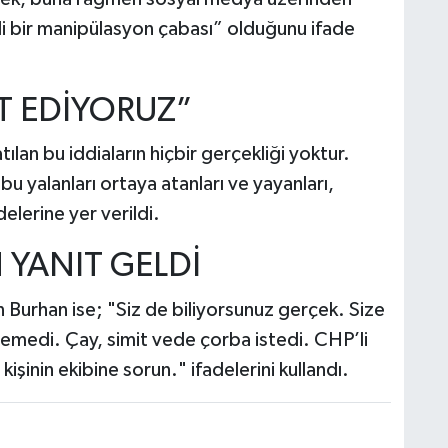
li bir manipülasyon çabası” olduğunu ifade
T EDİYORUZ”
lan bu iddiaların hiçbir gerçekliği yoktur.
u yalanları ortaya atanları ve yayanları,
elerine yer verildi.
YANIT GELDİ
 Burhan ise; "
Siz de biliyorsunuz gerçek. Size
temedi. Çay, simit vede çorba istedi. CHP’li
işinin ekibine sorun." ifadelerini kullandı.