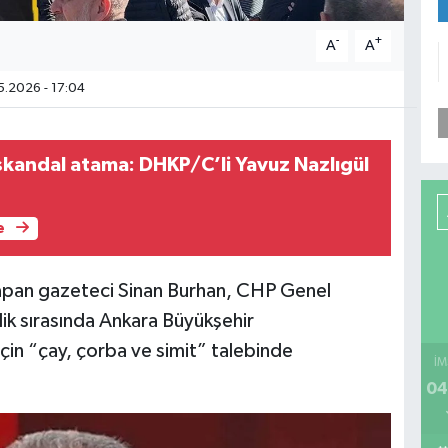
-
+
A
A
.2026 - 17:04
 skandal atama: DHKP/C’li Yavuz Nazlıgül
e
apan gazeteci
Sinan Burhan
, CHP Genel
ik sırasında Ankara Büyükşehir
için “çay, çorba ve simit” talebinde
İM
04