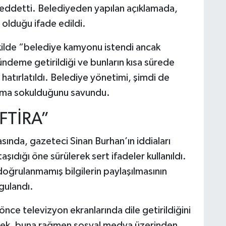
 reddetti. Belediyeden yapılan açıklamada,
” olduğu ifade edildi.
ilde “belediye kamyonu istendi ancak
ndeme getirildiği ve bunların kısa sürede
hatırlatıldı. Belediye yönetimi, şimdi de
ıma sokulduğunu savundu.
İFTİRA”
sında, gazeteci Sinan Burhan’ın iddiaları
dığı öne sürülerek sert ifadeler kullanıldı.
 doğrulanmamış bilgilerin paylaşılmasının
rgulandı.
nce televizyon ekranlarında dile getirildiğini
terek, buna rağmen sosyal medya üzerinden