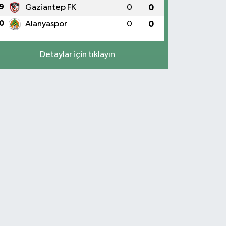
9
Gaziantep FK
0
0
0
Alanyaspor
0
0
Detaylar için tıklayın