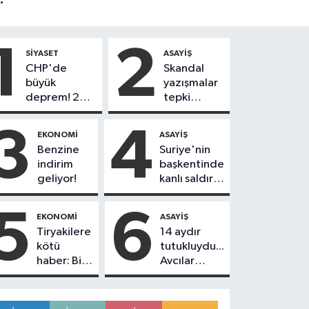
1
2
SIYASET
ASAYIŞ
CHP'de
Skandal
büyük
yazışmalar
deprem! 230
tepki
belediye
toplamıştı...
başkanı Yeni
Koray Beşli
3
4
EKONOMI
ASAYIŞ
Parti'ye
hakkında
Benzine
Suriye'nin
geçiyor
tutuklama
indirim
başkentinde
kararı
geliyor!
kanlı saldırı!
geldi!
Yolcu
otobüsünde
5
6
EKONOMI
ASAYIŞ
çok sayıda
Tiryakilere
14 aydır
ölü ve yaralı
kötü
tutukluydu...
var
haber: Bir
Avcılar
sigara
Belediye
grubuna
Başkanı
daha zam
Utku Caner