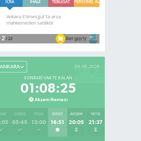
geldi!
Çankaya
tahliye
edildi!
ANKARA
06.08.2026
SONRAKI VAKTE KALAN
01:08:24
Akşam Namazı
SAK
GÜNEŞ
ÖĞLE
İKINDI
AKŞAM
YATSI
:05
05:45
13:00
16:51
20:05
21:37