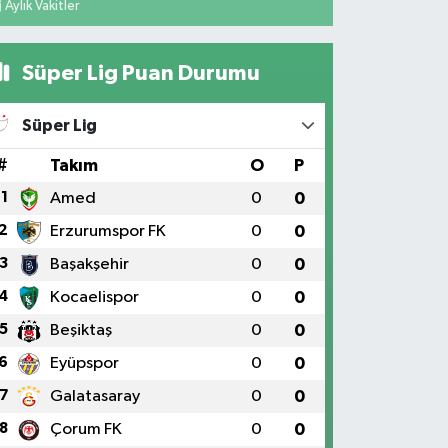
Aylık Vakitler
Süper Lig Puan Durumu
Süper Lig
#
Takım
O
P
1
Amed
0
0
2
Erzurumspor FK
0
0
3
Başakşehir
0
0
4
Kocaelispor
0
0
5
Beşiktaş
0
0
6
Eyüpspor
0
0
7
Galatasaray
0
0
8
Çorum FK
0
0