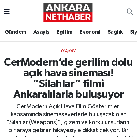
Asayiş
Ankara Hava Durumu
Gündem
Asayiş
Eğitim
Ekonomi
Sağlık
Si
Duyurular
Ankara Trafik Yoğunluk Haritası
YAŞAM
Eğitim
Süper Lig Puan Durumu ve Fikstür
CerModern’de gerilim dolu
Ekonomi
Tüm Manşetler
açık hava sineması!
“Silahlar” filmi
Gündem
Son Dakika Haberleri
Ankaralılarla buluşuyor
Kim Kimdir Nereli
Haber Arşivi
CerModern Açık Hava Film Gösterimleri
kapsamında sinemaseverlerle buluşacak olan
Resmi İlanlar
“Silahlar (Weapons)”, gizem ve korku unsurlarını
bir araya getiren hikâyesiyle dikkat çekiyor. Bir
Sağlık