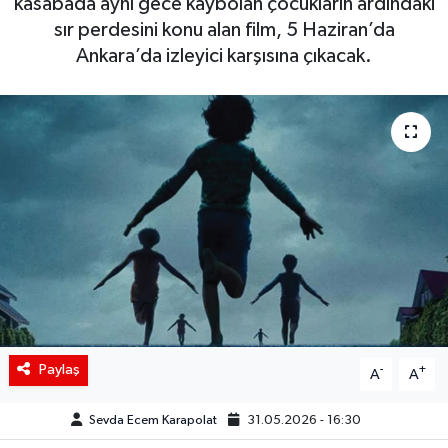
kasabada aynı gece kaybolan çocukların ardındaki
sır perdesini konu alan film, 5 Haziran’da
Siyaset
Ankara’da izleyici karşısına çıkacak.
Spor
Teknoloji
Yaşam
Paylaş
-
+
A
A
Sevda Ecem Karapolat
31.05.2026 - 16:30