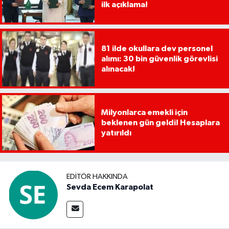
ilk açıklama!
81 ilde okullara dev personel
alımı: 30 bin güvenlik görevlisi
alınacak!
Milyonlarca emekli için
beklenen gün geldi! Hesaplara
yatırıldı
EDITÖR HAKKINDA
Sevda Ecem Karapolat