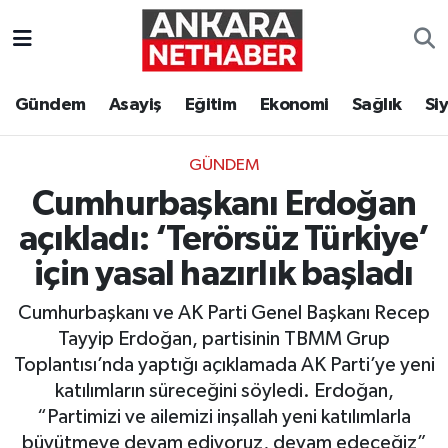
Asayiş
Ankara Hava Durumu
Gündem
Asayiş
Eğitim
Ekonomi
Sağlık
Si
Duyurular
Ankara Trafik Yoğunluk Haritası
GÜNDEM
Eğitim
Süper Lig Puan Durumu ve Fikstür
Cumhurbaşkanı Erdoğan
Ekonomi
Tüm Manşetler
açıkladı: ‘Terörsüz Türkiye’
için yasal hazırlık başladı
Gündem
Son Dakika Haberleri
Cumhurbaşkanı ve AK Parti Genel Başkanı Recep
Kim Kimdir Nereli
Haber Arşivi
Tayyip Erdoğan, partisinin TBMM Grup
Toplantısı’nda yaptığı açıklamada AK Parti’ye yeni
Resmi İlanlar
katılımların süreceğini söyledi. Erdoğan,
“Partimizi ve ailemizi inşallah yeni katılımlarla
Sağlık
büyütmeye devam ediyoruz, devam edeceğiz”