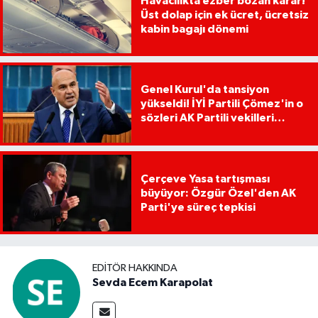
Havacılıkta ezber bozan karar!
Üst dolap için ek ücret, ücretsiz
kabin bagajı dönemi
Genel Kurul'da tansiyon
yükseldi! İYİ Partili Çömez'in o
sözleri AK Partili vekilleri
kızdırdı
Çerçeve Yasa tartışması
büyüyor: Özgür Özel'den AK
Parti'ye süreç tepkisi
EDITÖR HAKKINDA
Sevda Ecem Karapolat