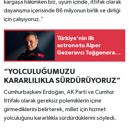
kargaşa hâkimken biz, uyum içinde, ittifak olarak
dayanışma içerisinde 86 milyonun birlik ve dirliği
için çalışıyoruz.”
Türkiye'nin ilk
astronotu Alper
Gezeravcı Tuğgeneral
oldu!
“YOLCULUĞUMUZU
KARARLILIKLA SÜRDÜRÜYORUZ”
Cumhurbaşkanı Erdoğan, AK Parti ve Cumhur
İttifakı olarak gereksiz polemiklerin içine
girmediklerini belirterek, millet için hizmet
yolculuğunu kararlılıkla sürdürdüklerini söyledi.