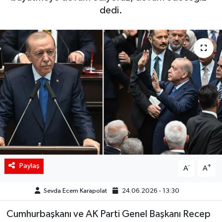
dedi.
Siyaset
Spor
Teknoloji
Yaşam
Paylaş
-
+
A
A
Sevda Ecem Karapolat
24.06.2026 - 13:30
Cumhurbaşkanı ve AK Parti Genel Başkanı Recep