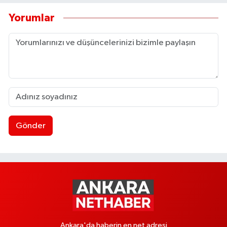
Yorumlar
Gönder
Ankara'da haberin en net adresi