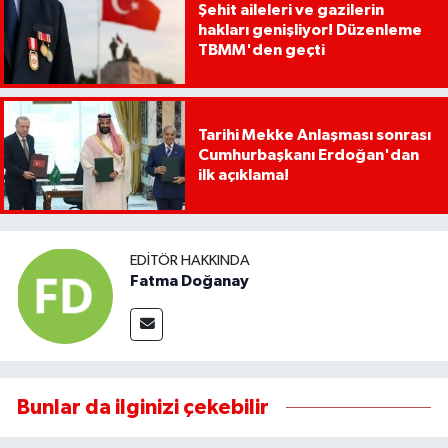
Şehit aileleri ve gazilerin
hakları genişliyor! Düzenleme
TBMM'den geçti
Tarihi Mekke Anlaşması sonrası
Cumhurbaşkanı Erdoğan'dan
ilk açıklama!
EDITÖR HAKKINDA
Fatma Doğanay
Bunlar da ilginizi çekebilir