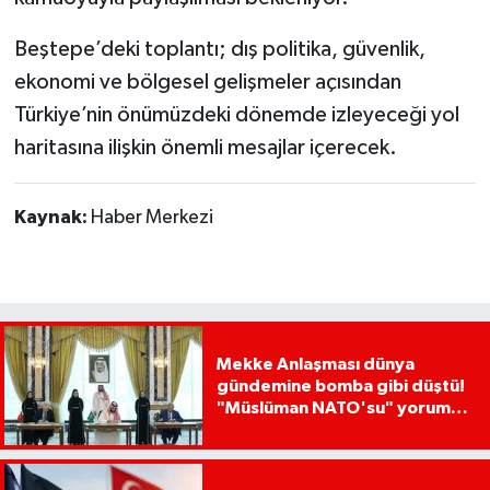
Beştepe’deki toplantı; dış politika, güvenlik,
ekonomi ve bölgesel gelişmeler açısından
Türkiye’nin önümüzdeki dönemde izleyeceği yol
haritasına ilişkin önemli mesajlar içerecek.
Kaynak:
Haber Merkezi
Mekke Anlaşması dünya
gündemine bomba gibi düştü!
"Müslüman NATO'su" yorumu
dikkat çekti