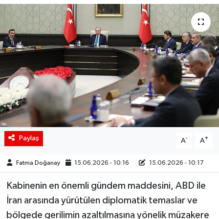
Siyaset
Spor
Teknoloji
Yaşam
Paylaş
-
+
A
A
Fatma Doğanay
15.06.2026 - 10:16
15.06.2026 - 10:17
Kabinenin en önemli gündem maddesini, ABD ile
İran arasında yürütülen diplomatik temaslar ve
bölgede gerilimin azaltılmasına yönelik müzakere