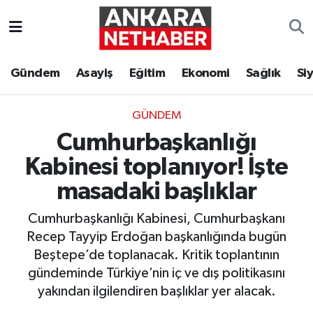
Asayiş
Ankara Hava Durumu
Gündem
Asayiş
Eğitim
Ekonomi
Sağlık
Si
Duyurular
Ankara Trafik Yoğunluk Haritası
GÜNDEM
Eğitim
Süper Lig Puan Durumu ve Fikstür
Cumhurbaşkanlığı
Ekonomi
Tüm Manşetler
Kabinesi toplanıyor! İşte
masadaki başlıklar
Gündem
Son Dakika Haberleri
Cumhurbaşkanlığı Kabinesi, Cumhurbaşkanı
Kim Kimdir Nereli
Haber Arşivi
Recep Tayyip Erdoğan başkanlığında bugün
Beştepe’de toplanacak. Kritik toplantının
Resmi İlanlar
gündeminde Türkiye’nin iç ve dış politikasını
yakından ilgilendiren başlıklar yer alacak.
Sağlık