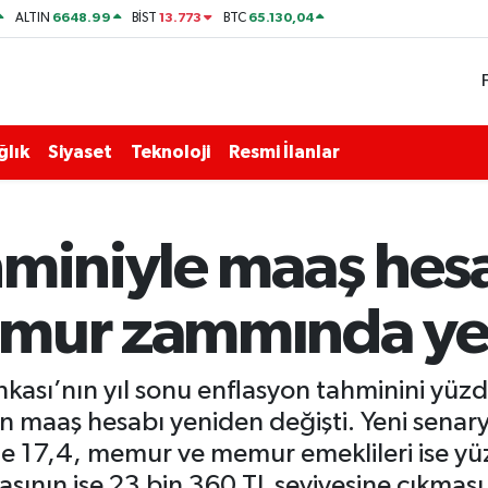
6648.99
13.773
65.130,04
ALTIN
BİST
BTC
ğlık
Siyaset
Teknoloji
Resmi İlanlar
miniyle maaş hesap
mur zammında yen
ası’nın yıl sonu enflasyon tahminini yüzde
n maaş hesabı yeniden değişti. Yeni sena
e 17,4, memur ve memur emeklileri ise y
şının ise 23 bin 360 TL seviyesine çıkması