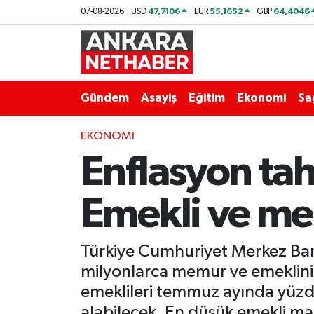
47,7106
55,1652
64,4046
07-08-2026
USD
EUR
GBP
Asayiş
Ankara Hava Durumu
Duyurular
Ankara Trafik Yoğunluk Haritası
Gündem
Asayiş
Eğitim
Ekonomi
Sa
Eğitim
Süper Lig Puan Durumu ve Fikstür
EKONOMI
Enflasyon tah
Ekonomi
Tüm Manşetler
Gündem
Son Dakika Haberleri
Emekli ve me
Kim Kimdir Nereli
Haber Arşivi
Türkiye Cumhuriyet Merkez Bank
Resmi İlanlar
milyonlarca memur ve emeklini
emeklileri temmuz ayında yüzd
Sağlık
alabilecek. En düşük emekli maa