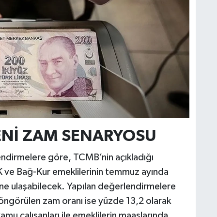
YENİ ZAM SENARYOSU
ndirmelere göre, TCMB’nin açıkladığı
K ve Bağ-Kur emeklilerinin temmuz ayında
ne ulaşabilecek. Yapılan değerlendirmelere
öngörülen zam oranı ise yüzde 13,2 olarak
u çalışanları ile emeklilerin maaşlarında