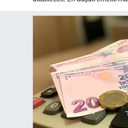
Siyaset
Spor
Teknoloji
Yaşam