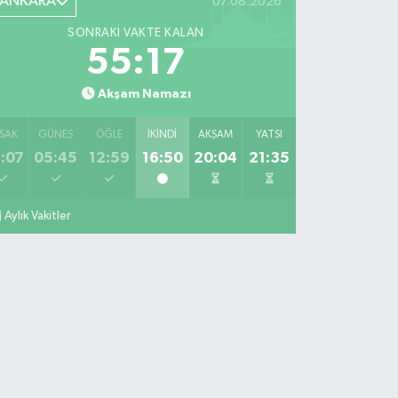
ANKARA
07.08.2026
SONRAKI VAKTE KALAN
55:15
Akşam Namazı
SAK
GÜNEŞ
ÖĞLE
İKINDI
AKŞAM
YATSI
:07
05:45
12:59
16:50
20:04
21:35
Aylık Vakitler