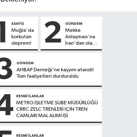
1
2
ASAYIŞ
GÜNDEM
Muğla'da
Mekke
korkutan
Anlaşması'na
deprem!
İran'dan olay
tepki:
"Politikalarınızı
3
düzeltin"
GÜNDEM
AHBAP Derneği'ne kayyım atandı!
Tüm faaliyetleri durduruldu
4
RESMI İLANLAR
METRO İŞLETME ŞUBE MÜDÜRLÜĞÜ
CRRC ZELC TRENLERİ İÇİN TREN
CAMLARI MAL ALIMI İŞİ
RESMI İLANLAR