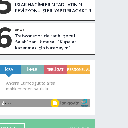
5
ISLAK HACİMLERİN TADİLATININ
REVİZYONU İŞLERİ YAPTIRILACAKTIR
6
SPOR
Trabzonspor'da tarihi gece!
Salah'dan ilk mesaj: "Kupalar
kazanmak için buradayım"