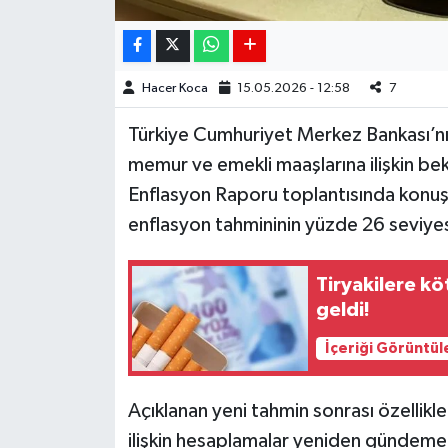
Hacer Koca
15.05.2026 - 12:58
7
Türkiye Cumhuriyet Merkez Bankası’nın
memur ve emekli maaşlarına ilişkin bekle
Enflasyon Raporu toplantısında konuş
enflasyon tahmininin yüzde 26 seviyes
Tiryakilere k
geldi!
İçeriği Görüntül
Açıklanan yeni tahmin sonrası özellikl
ilişkin hesaplamalar yeniden gündeme