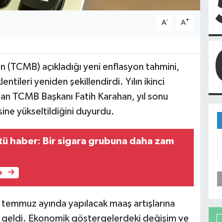
-
+
A
A
 (TCMB) açıkladığı yeni enflasyon tahmini,
ntileri yeniden şekillendirdi. Yılın ikinci
an TCMB Başkanı Fatih Karahan, yıl sonu
ine yükseltildiğini duyurdu.
ötü haber: Bir sigara grubuna daha zam
e
e temmuz ayında yapılacak maaş artışlarına
 geldi. Ekonomik göstergelerdeki değişim ve