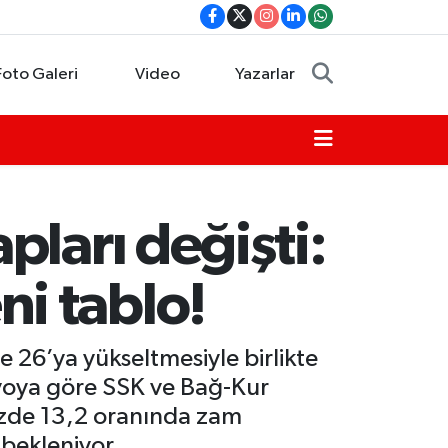
Foto Galeri
Video
Yazarlar
ları değişti:
i tablo!
 26’ya yükseltmesiyle birlikte
ryoya göre SSK ve Bağ-Kur
üzde 13,2 oranında zam
 bekleniyor.