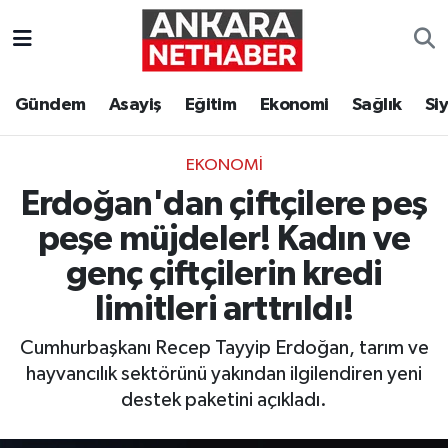
Asayiş
Ankara Hava Durumu
Gündem
Asayiş
Eğitim
Ekonomi
Sağlık
Si
Duyurular
Ankara Trafik Yoğunluk Haritası
EKONOMI
Eğitim
Süper Lig Puan Durumu ve Fikstür
Erdoğan'dan çiftçilere peş
Ekonomi
Tüm Manşetler
peşe müjdeler! Kadın ve
genç çiftçilerin kredi
Gündem
Son Dakika Haberleri
limitleri arttrıldı!
Kim Kimdir Nereli
Haber Arşivi
Cumhurbaşkanı Recep Tayyip Erdoğan, tarım ve
hayvancılık sektörünü yakından ilgilendiren yeni
Resmi İlanlar
destek paketini açıkladı.
Sağlık