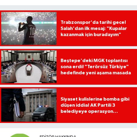
Trabzonspor'da tarihi gece!
Salah'dan ilk mesaj: "Kupalar
kazanmak için buradayım"
Beştepe'deki MGK toplantısı
sona erdi! "Terörsüz Türkiye"
hedefinde yeni aşama masada
Siyaset kulislerine bomba gibi
düşen iddia! AK Partili 3
belediyeye operasyon
yapılacak!