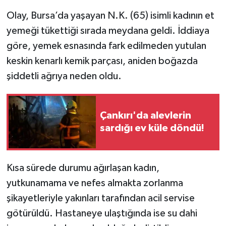
Olay, Bursa’da yaşayan N.K. (65) isimli kadının et
yemeği tükettiği sırada meydana geldi. İddiaya
göre, yemek esnasında fark edilmeden yutulan
keskin kenarlı kemik parçası, aniden boğazda
şiddetli ağrıya neden oldu.
Çankırı'da alevlerin
sardığı ev küle döndü!
Kısa sürede durumu ağırlaşan kadın,
yutkunamama ve nefes almakta zorlanma
şikayetleriyle yakınları tarafından acil servise
götürüldü. Hastaneye ulaştığında ise su dahi