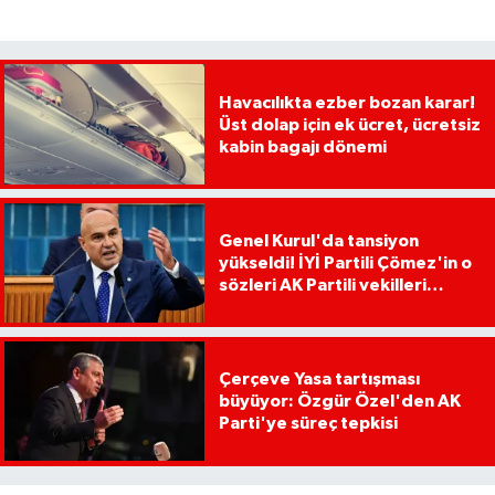
Havacılıkta ezber bozan karar!
Üst dolap için ek ücret, ücretsiz
kabin bagajı dönemi
Genel Kurul'da tansiyon
yükseldi! İYİ Partili Çömez'in o
sözleri AK Partili vekilleri
kızdırdı
Çerçeve Yasa tartışması
büyüyor: Özgür Özel'den AK
Parti'ye süreç tepkisi