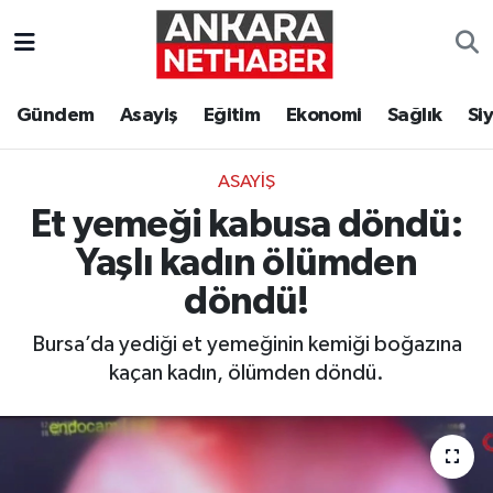
Asayiş
Ankara Hava Durumu
Gündem
Asayiş
Eğitim
Ekonomi
Sağlık
Si
Duyurular
Ankara Trafik Yoğunluk Haritası
ASAYIŞ
Eğitim
Süper Lig Puan Durumu ve Fikstür
Et yemeği kabusa döndü:
Ekonomi
Tüm Manşetler
Yaşlı kadın ölümden
döndü!
Gündem
Son Dakika Haberleri
Bursa’da yediği et yemeğinin kemiği boğazına
Kim Kimdir Nereli
Haber Arşivi
kaçan kadın, ölümden döndü.
Resmi İlanlar
Sağlık