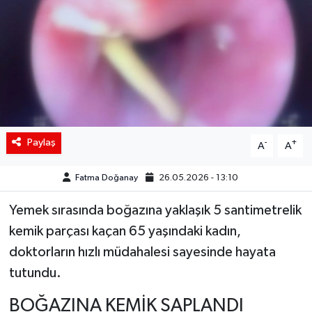
Siyaset
Spor
Teknoloji
Yaşam
Paylaş
-
+
A
A
Fatma Doğanay
26.05.2026 - 13:10
Yemek sırasında boğazına yaklaşık 5 santimetrelik
kemik parçası kaçan 65 yaşındaki kadın,
doktorların hızlı müdahalesi sayesinde hayata
tutundu.
BOĞAZINA KEMİK SAPLANDI