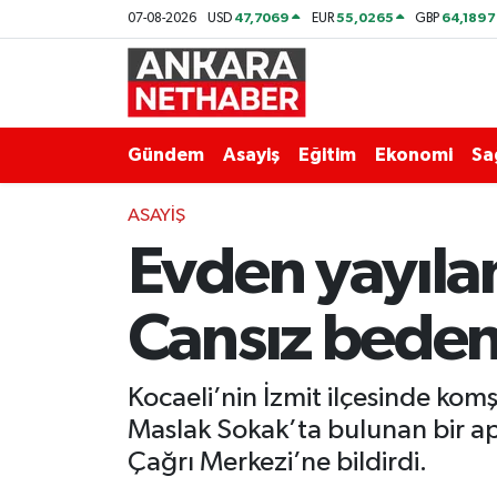
47,7069
55,0265
64,1897
07-08-2026
USD
EUR
GBP
Asayiş
Ankara Hava Durumu
Duyurular
Ankara Trafik Yoğunluk Haritası
Gündem
Asayiş
Eğitim
Ekonomi
Sa
Eğitim
Süper Lig Puan Durumu ve Fikstür
ASAYIŞ
Evden yayılan
Ekonomi
Tüm Manşetler
Gündem
Son Dakika Haberleri
Cansız beden
Kim Kimdir Nereli
Haber Arşivi
Kocaeli’nin İzmit ilçesinde komş
Resmi İlanlar
Maslak Sokak’ta bulunan bir ap
Çağrı Merkezi’ne bildirdi.
Sağlık