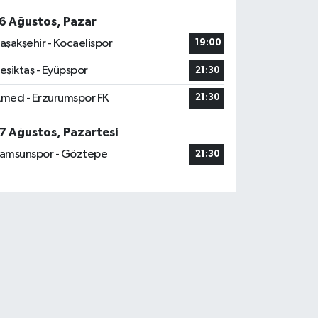
6 Ağustos, Pazar
aşakşehir - Kocaelispor
19:00
eşiktaş - Eyüpspor
21:30
med - Erzurumspor FK
21:30
7 Ağustos, Pazartesi
amsunspor - Göztepe
21:30