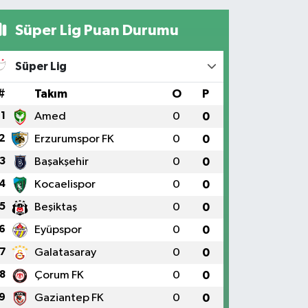
Süper Lig Puan Durumu
Süper Lig
#
Takım
O
P
1
Amed
0
0
2
Erzurumspor FK
0
0
3
Başakşehir
0
0
4
Kocaelispor
0
0
5
Beşiktaş
0
0
6
Eyüpspor
0
0
7
Galatasaray
0
0
8
Çorum FK
0
0
9
Gaziantep FK
0
0