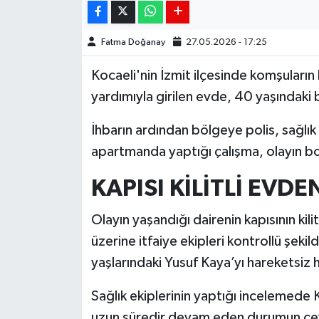
Fatma Doğanay
27.05.2026 - 17:25
Kocaeli'nin İzmit ilçesinde komşuların 
yardımıyla girilen evde, 40 yaşındaki b
İhbarın ardından bölgeye polis, sağlık v
apartmanda yaptığı çalışma, olayın b
KAPISI KİLİTLİ EVD
Olayın yaşandığı dairenin kapısının kili
üzerine itfaiye ekipleri kontrollü şekil
yaşlarındaki Yusuf Kaya’yı hareketsiz 
Sağlık ekiplerinin yaptığı incelemede 
uzun süredir devam eden durumun çevr