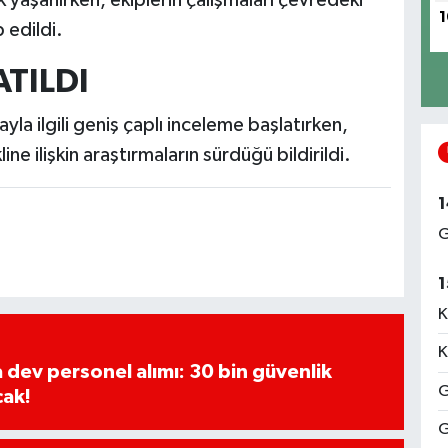
1
 edildi.
TILDI
ayla ilgili geniş çaplı inceleme başlatırken,
ne ilişkin araştırmaların sürdüğü bildirildi.
1
G
1
K
K
a dev personel alımı: 30 bin güvenlik
G
cak!
G