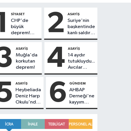
1
2
SIYASET
ASAYIŞ
CHP'de
Suriye'nin
büyük
başkentinde
deprem!
kanlı saldırı!
230
Yolcu
belediye
otobüsünde
3
4
ASAYIŞ
ASAYIŞ
başkanı Yeni
çok sayıda
Muğla'da
14 aydır
Parti'ye
ölü ve yaralı
korkutan
tutukluydu...
geçiyor
var
deprem!
Avcılar
Belediye
Başkanı
5
6
ASAYIŞ
GÜNDEM
Utku Caner
Heybeliada
AHBAP
Çankaya
Deniz Harp
Derneği'ne
tahliye
Okulu'nda
kayyım
edildi!
korkutan
atandı! Tüm
yangın!
faaliyetleri
Alevlere
durduruldu
müdahale