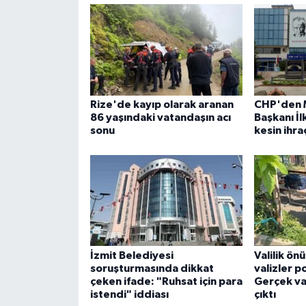
Rize'de kayıp olarak aranan
CHP'den 
86 yaşındaki vatandaşın acı
Başkanı İ
sonu
kesin ihra
İzmit Belediyesi
Valilik ön
soruşturmasında dikkat
valizler p
çeken ifade: "Ruhsat için para
Gerçek val
istendi" iddiası
çıktı