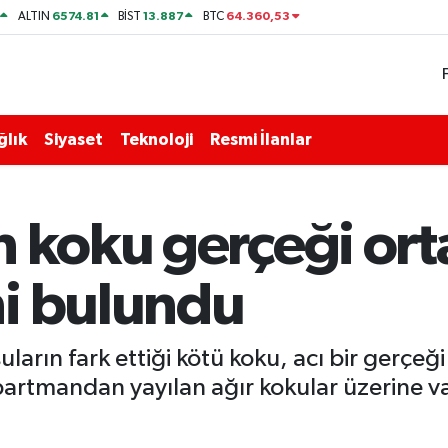
6574.81
13.887
64.360,53
ALTIN
BİST
BTC
ğlık
Siyaset
Teknoloji
Resmi İlanlar
 koku gerçeği orta
i bulundu
uların fark ettiği kötü koku, acı bir gerçeğ
artmandan yayılan ağır kokular üzerine v