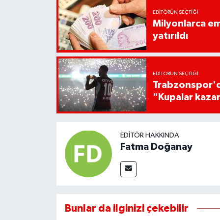
EDITÖRÜN SEÇTIĞI
Milyonlarca em
yatırıldı
EDITÖRÜN SEÇTIĞI
Trabzonspor'da
"Kupalar kaza
EDITÖR HAKKINDA
Fatma Doğanay
Bunlar da ilginizi çekebilir