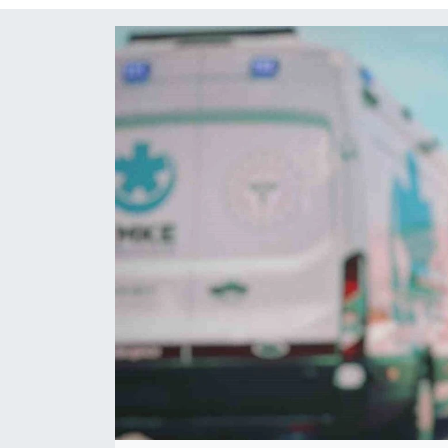
Siyaset
Spor
Teknoloji
Yaşam