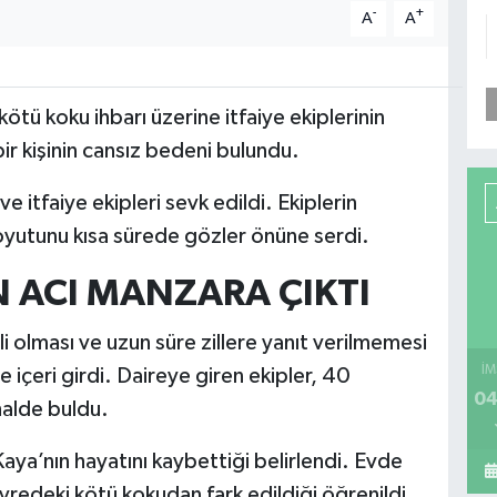
-
+
A
A
kötü koku ihbarı üzerine itfaiye ekiplerinin
ir kişinin cansız bedeni bulundu.
e itfaiye ekipleri sevk edildi. Ekiplerin
oyutunu kısa sürede gözler önüne serdi.
EN ACI MANZARA ÇIKTI
tli olması ve uzun süre zillere yanıt verilmemesi
İM
de içeri girdi. Daireye giren ekipler, 40
04
halde buldu.
Kaya’nın hayatını kaybettiği belirlendi. Evde
edeki kötü kokudan fark edildiği öğrenildi.