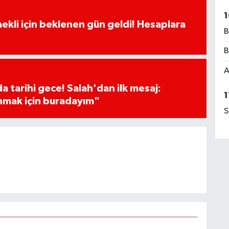
1
ekli için beklenen gün geldi! Hesaplara
B
B
A
 tarihi gece! Salah'dan ilk mesaj:
1
nmak için buradayım"
S