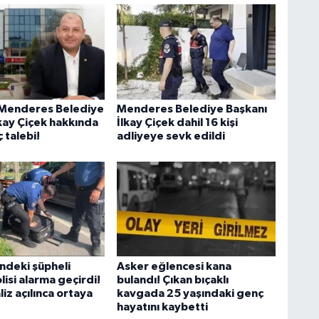
Menderes Belediye
Menderes Belediye Başkanı
lkay Çiçek hakkında
İlkay Çiçek dahil 16 kişi
ç talebi!
adliyeye sevk edildi
ündeki şüpheli
Asker eğlencesi kana
olisi alarma geçirdi!
bulandı! Çıkan bıçaklı
iz açılınca ortaya
kavgada 25 yaşındaki genç
hayatını kaybetti