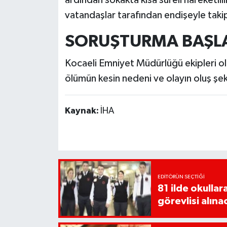
vatandaşlar tarafından endişeyle takip
SORUŞTURMA BAŞLA
Kocaeli Emniyet Müdürlüğü
ekipleri ol
ölümün kesin nedeni ve olayın oluş şekli
Kaynak:
İHA
EDITÖRÜN SEÇTIĞI
81 ilde okullar
görevlisi alına