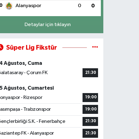
0
Alanyaspor
0
0
Detaylar için tıklayın
Süper Lig Fikstür
4 Ağustos, Cuma
alatasaray - Çorum FK
21:30
5 Ağustos, Cumartesi
onyaspor - Rizespor
19:00
asımpaşa - Trabzonspor
19:00
ençlerbirliği S.K. - Fenerbahçe
21:30
aziantep FK - Alanyaspor
21:30