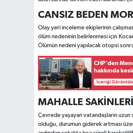
CANSIZ BEDEN MOR
Olay yeri inceleme ekiplerinin çalışma
ölüm nedeninin belirlenmesi için
Kocae
Ölümün nedeni yapılacak otopsi sonra
CHP'den Mende
hakkında kesin
İçeriği Görüntül
MAHALLE SAKİNLERİ
Çevrede yaşayan vatandaşların uzun s
olduğu, durumun giderek artması üzeri
ardından sokakta kısa süreli hareketlil