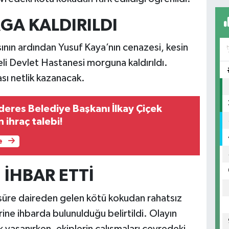
GA KALDIRILDI
sının ardından Yusuf Kaya’nın cenazesi, kesin
li Devlet Hastanesi
morguna kaldırıldı.
sı netlik kazanacak.
res Belediye Başkanı İlkay Çiçek
 ihraç talebi!
e
 İHBAR ETTİ
üre daireden gelen kötü kokudan rahatsız
ne ihbarda bulunulduğu belirtildi. Olayın
ik yaşanırken, ekiplerin çalışmaları çevredeki