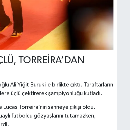
LÜ, TORREİRA’DAN
lu Ali Yiğit Buruk ile birlikte çıktı. Taraftarların
nlere üçlü çektirerek şampiyonluğu kutladı.
 Lucas Torreira’nın sahneye çıkışı oldu.
uaylı futbolcu gözyaşlarını tutamazken,
rdi.