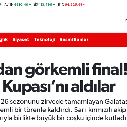
6510.40
13.799
64.225,61
ALTIN
BİST
BTC
ğlık
Siyaset
Teknoloji
Resmi İlanlar
an görkemli final!
upası’nı aldılar
026 sezonunu zirvede tamamlayan Galatas
i bir törenle kaldırdı. Sarı-kırmızılı eki
yla birlikte büyük bir coşku içinde kutladı