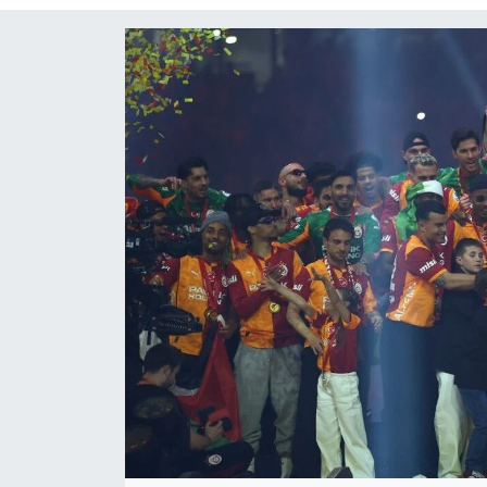
Siyaset
Spor
Teknoloji
Yaşam