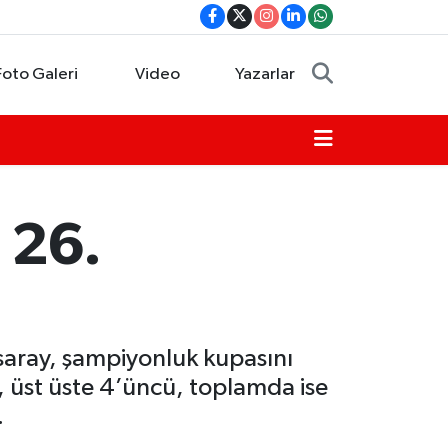
Foto Galeri
Video
Yazarlar
 26.
aray, şampiyonluk kupasını
p, üst üste 4’üncü, toplamda ise
.