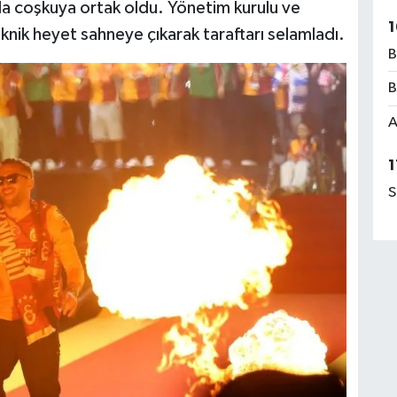
la coşkuya ortak oldu. Yönetim kurulu ve
1
eknik heyet sahneye çıkarak taraftarı selamladı.
B
B
A
1
S