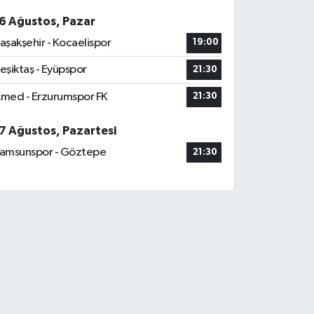
6 Ağustos, Pazar
aşakşehir - Kocaelispor
19:00
eşiktaş - Eyüpspor
21:30
med - Erzurumspor FK
21:30
7 Ağustos, Pazartesi
amsunspor - Göztepe
21:30