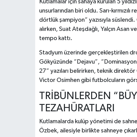
Kutlamalar için sahaya kurulan 5 yıldız
unsurlarından biri oldu. Sarı-kırmızılı
dörtlük şampiyon” yazısıyla süslendi.
alırken, Suat Ateşdağlı, Yalçın Asan 
tempo kattı.
Stadyum üzerinde gerçekleştirilen dr
Gökyüzünde “Dejavu”, “Dominasyon”
27” yazıları belirirken, teknik direktö
Victor Osimhen gibi futbolcuların görse
TRİBÜNLERDEN “BÜ
TEZAHÜRATLARI
Kutlamalarda kulüp yönetimi de sahne
Özbek, ailesiyle birlikte sahneye çıka