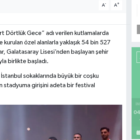
-
+
A
A
rt Dörtlük Gece” adı verilen kutlamalarda
 kurulan özel alanlarla yaklaşık 54 bin 527
ar, Galatasaray Lisesi’nden başlayan şehir
a birlikte başladı.
ca İstanbul sokaklarında büyük bir coşku
ın stadyuma girişini adeta bir festival
İM
04