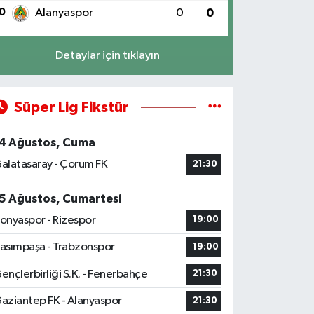
0
Alanyaspor
0
0
Detaylar için tıklayın
Süper Lig Fikstür
4 Ağustos, Cuma
alatasaray - Çorum FK
21:30
5 Ağustos, Cumartesi
onyaspor - Rizespor
19:00
asımpaşa - Trabzonspor
19:00
ençlerbirliği S.K. - Fenerbahçe
21:30
aziantep FK - Alanyaspor
21:30