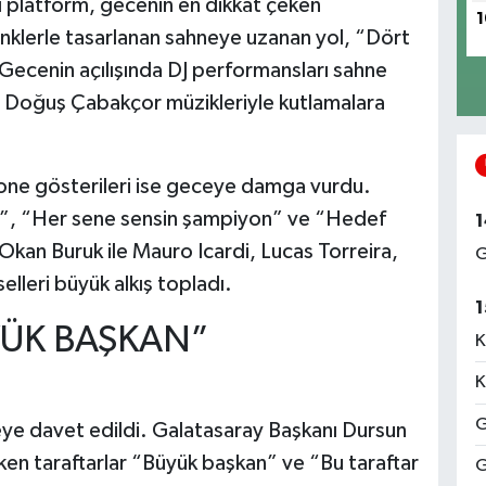
lı platform, gecenin en dikkat çeken
1
 renklerle tasarlanan sahneye uzanan yol, “Dört
 Gecenin açılışında DJ performansları sahne
ve Doğuş Çabakçor müzikleriyle kutlamalara
one gösterileri ise geceye damga vurdu.
, “Her sene sensin şampiyon” ve “Hedef
1
r Okan Buruk ile Mauro Icardi, Lucas Torreira,
G
lleri büyük alkış topladı.
1
YÜK BAŞKAN”
K
K
G
ye davet edildi. Galatasaray Başkanı Dursun
rken taraftarlar “Büyük başkan” ve “Bu taraftar
G