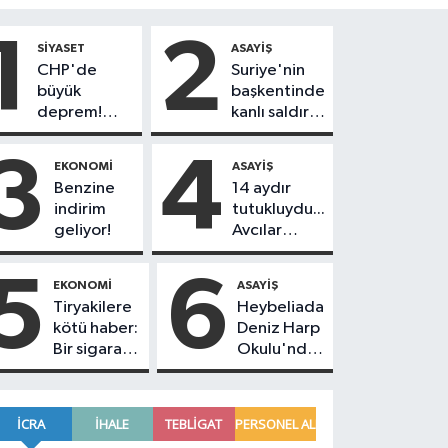
1
2
SIYASET
ASAYIŞ
CHP'de
Suriye'nin
büyük
başkentinde
deprem!
kanlı saldırı!
230
Yolcu
belediye
otobüsünde
3
4
EKONOMI
ASAYIŞ
başkanı Yeni
çok sayıda
Benzine
14 aydır
Parti'ye
ölü ve yaralı
indirim
tutukluydu...
geçiyor
var
geliyor!
Avcılar
Belediye
Başkanı
5
6
EKONOMI
ASAYIŞ
Utku Caner
Tiryakilere
Heybeliada
Çankaya
kötü haber:
Deniz Harp
tahliye
Bir sigara
Okulu'nda
edildi!
grubuna
korkutan
daha zam
yangın!
geldi!
Alevlere
müdahale