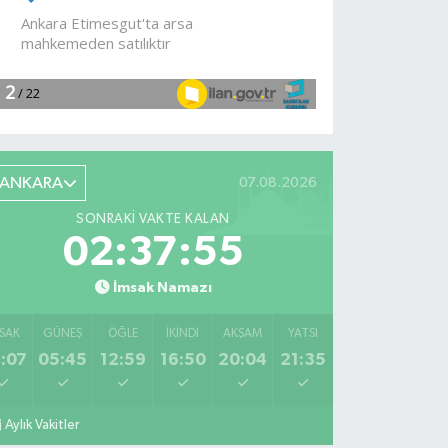
devam
ediyor
ANKARA
07.08.2026
SONRAKI VAKTE KALAN
02:37:53
İmsak Namazı
SAK
GÜNEŞ
ÖĞLE
İKINDI
AKŞAM
YATSI
:07
05:45
12:59
16:50
20:04
21:35
Aylık Vakitler