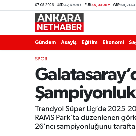
47,6704
55,0406
64,2143
07-08-2026
USD
EUR
GBP
Asayiş
Ankara Hava Durumu
Duyurular
Ankara Trafik Yoğunluk Haritası
Gündem
Asayiş
Eğitim
Ekonomi
Sa
Eğitim
Süper Lig Puan Durumu ve Fikstür
SPOR
Galatasaray’d
Ekonomi
Tüm Manşetler
Gündem
Son Dakika Haberleri
Şampiyonluk K
Kim Kimdir Nereli
Haber Arşivi
Trendyol Süper Lig’de 2025-2
Resmi İlanlar
RAMS Park’ta düzenlenen görkeml
26’ncı şampiyonluğunu taraftarı
Sağlık