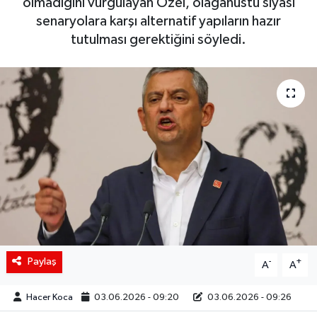
olmadığını vurgulayan Özel, olağanüstü siyasi
senaryolara karşı alternatif yapıların hazır
Siyaset
tutulması gerektiğini söyledi.
Spor
Teknoloji
Yaşam
Paylaş
-
+
A
A
Hacer Koca
03.06.2026 - 09:20
03.06.2026 - 09:26