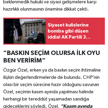
beklenmedik hukuki ve siyasi gelişmelere karşı
hazırlıklı olunmasının önemine dikkat çekti.
Siyaset kulislerine
bomba gibi düşen
iddia! AK Partili 3
belediyeye operasyon
yapılacak!
“BASKIN SEÇİM OLURSA İLK OYU
BEN VERİRİM”
Özgür Özel, erken ya da baskın seçim ihtimaline
ilişkin değerlendirmelerde de bulundu. CHP’nin
olası bir seçim sürecine hazır olduğunu savunan
Özel, seçimin kasım ayında yapılması halinde
herhangi bir tereddüt yaşamadan sandığa
gideceklerini söyledi. Özel,
“Kasım ayında