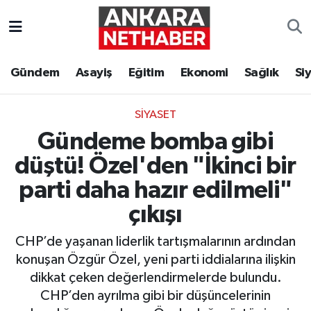
Asayiş
Ankara Hava Durumu
Gündem
Asayiş
Eğitim
Ekonomi
Sağlık
Si
Duyurular
Ankara Trafik Yoğunluk Haritası
SIYASET
Eğitim
Süper Lig Puan Durumu ve Fikstür
Gündeme bomba gibi
Ekonomi
Tüm Manşetler
düştü! Özel'den "İkinci bir
parti daha hazır edilmeli"
Gündem
Son Dakika Haberleri
çıkışı
Kim Kimdir Nereli
Haber Arşivi
CHP’de yaşanan liderlik tartışmalarının ardından
konuşan Özgür Özel, yeni parti iddialarına ilişkin
Resmi İlanlar
dikkat çeken değerlendirmelerde bulundu.
CHP’den ayrılma gibi bir düşüncelerinin
Sağlık