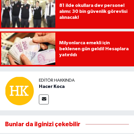
81 ilde okullara dev personel
alımı: 30 bin güvenlik görevlisi
alınacak!
Milyonlarca emekli için
beklenen gün geldi! Hesaplara
yatırıldı
EDITÖR HAKKINDA
Hacer Koca
Bunlar da ilginizi çekebilir