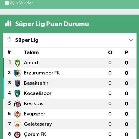
Aylık Vakitler
Süper Lig Puan Durumu
Süper Lig
#
Takım
O
P
1
Amed
0
0
2
Erzurumspor FK
0
0
3
Başakşehir
0
0
4
Kocaelispor
0
0
5
Beşiktaş
0
0
6
Eyüpspor
0
0
7
Galatasaray
0
0
8
Çorum FK
0
0