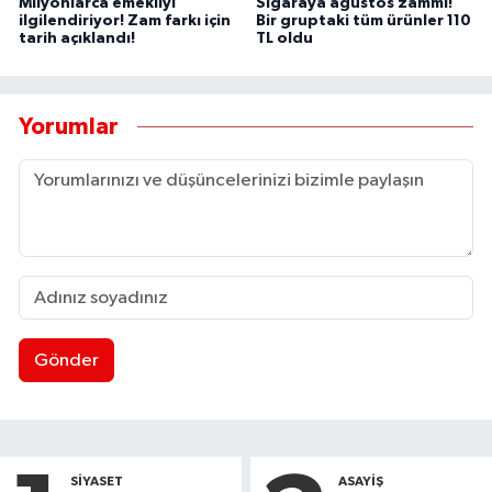
Milyonlarca emekliyi
Sigaraya ağustos zammı!
ilgilendiriyor! Zam farkı için
Bir gruptaki tüm ürünler 110
tarih açıklandı!
TL oldu
Yorumlar
Gönder
SIYASET
ASAYIŞ