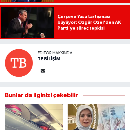
Çerçeve Yasa tartışması
büyüyor: Özgür Özel'den AK
Parti'ye süreç tepkisi
EDITÖR HAKKINDA
TE BİLİŞİM
Bunlar da ilginizi çekebilir