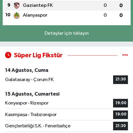
9
Gaziantep FK
0
0
10
Alanyaspor
0
0
Detaylar için tıklayın
Süper Lig Fikstür
14 Ağustos, Cuma
Galatasaray - Çorum FK
21:30
15 Ağustos, Cumartesi
Konyaspor - Rizespor
19:00
Kasımpaşa - Trabzonspor
19:00
Gençlerbirliği S.K. - Fenerbahçe
21:30