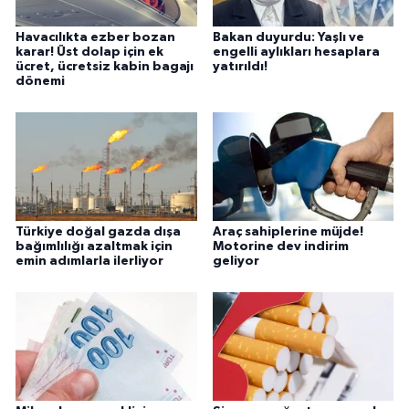
Havacılıkta ezber bozan
Bakan duyurdu: Yaşlı ve
karar! Üst dolap için ek
engelli aylıkları hesaplara
ücret, ücretsiz kabin bagajı
yatırıldı!
dönemi
Türkiye doğal gazda dışa
Araç sahiplerine müjde!
bağımlılığı azaltmak için
Motorine dev indirim
emin adımlarla ilerliyor
geliyor