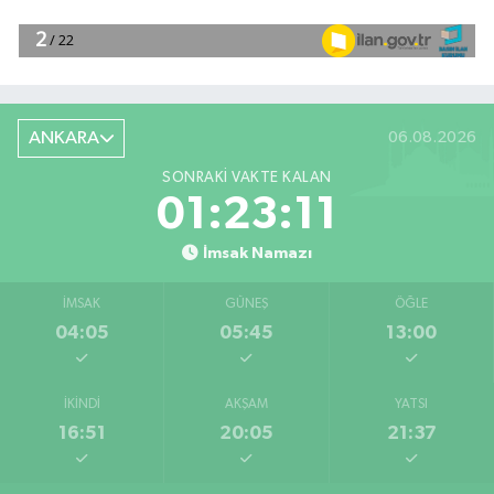
ANKARA
06.08.2026
SONRAKI VAKTE KALAN
01:23:10
İmsak Namazı
İMSAK
GÜNEŞ
ÖĞLE
04:05
05:45
13:00
İKINDI
AKŞAM
YATSI
16:51
20:05
21:37