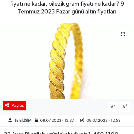
fiyatı ne kadar, bilezik gram fiyatı ne kadar? 9
Siyaset
Temmuz 2023 Pazar günü altın fiyatları
Spor
Teknoloji
Yaşam
Paylaş
-
+
A
A
TE BİLİŞİM
09.07.2023 - 12:37
09.07.2023 - 12:53