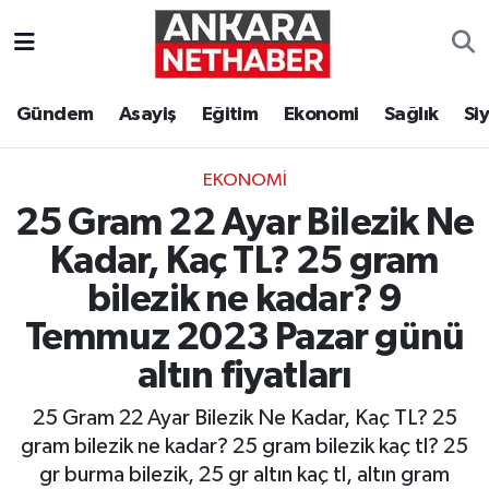
Asayiş
Ankara Hava Durumu
Gündem
Asayiş
Eğitim
Ekonomi
Sağlık
Si
Duyurular
Ankara Trafik Yoğunluk Haritası
EKONOMI
Eğitim
Süper Lig Puan Durumu ve Fikstür
25 Gram 22 Ayar Bilezik Ne
Ekonomi
Tüm Manşetler
Kadar, Kaç TL? 25 gram
bilezik ne kadar? 9
Gündem
Son Dakika Haberleri
Temmuz 2023 Pazar günü
Kim Kimdir Nereli
Haber Arşivi
altın fiyatları
25 Gram 22 Ayar Bilezik Ne Kadar, Kaç TL? 25
Resmi İlanlar
gram bilezik ne kadar? 25 gram bilezik kaç tl? 25
Sağlık
gr burma bilezik, 25 gr altın kaç tl, altın gram