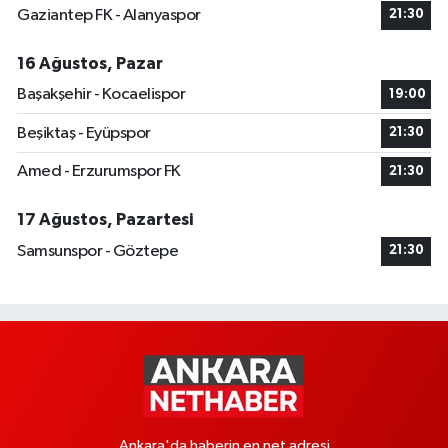
Gaziantep FK - Alanyaspor
21:30
16 Ağustos, Pazar
Başakşehir - Kocaelispor
19:00
Beşiktaş - Eyüpspor
21:30
Amed - Erzurumspor FK
21:30
17 Ağustos, Pazartesi
Samsunspor - Göztepe
21:30
Ankara'da haberin en net adresi