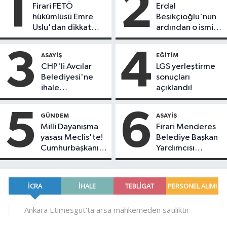
1
2
Firari FETÖ
Erdal
hükümlüsü Emre
Beşikçioğlu'nun
Uslu'dan dikkat
ardından o ismin
çeken açıklamalar:
de kokain testi
"CHP'nin
pozitif çıktı!
3
4
ASAYIŞ
EĞITIM
bölünmesinde aktif
CHP'li Avcılar
LGS yerleştirme
rol oynadık"
Belediyesi'ne
sonuçları
ihale
açıklandı!
operasyonu: Çok
sayıda gözaltı
5
6
GÜNDEM
ASAYIŞ
var
Milli Dayanışma
Firari Menderes
yasası Meclis'te!
Belediye Başkan
Cumhurbaşkanı
Yardımcısı
Erdoğan'dan ilk
operasyonla
yorum geldi
yakalandı!