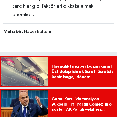
tercihler gibi faktörleri dikkate almak
önemlidir.
Muhabir:
Haber Bülteni
Havacılıkta ezber bozan karar!
Üst dolap için ek ücret, ücretsiz
kabin bagajı dönemi
Genel Kurul'da tansiyon
yükseldi! İYİ Partili Çömez'in o
sözleri AK Partili vekilleri
kızdırdı