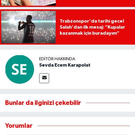
Trabzonspor'da tarihi gece!
Salah'dan ilk mesaj: "Kupalar
kazanmak için buradayım"
EDITÖR HAKKINDA
Sevda Ecem Karapolat
Bunlar da ilginizi çekebilir
Yorumlar