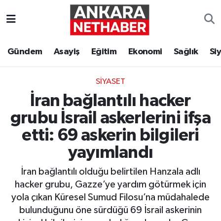
Asayiş
Ankara Hava Durumu
Gündem
Asayiş
Eğitim
Ekonomi
Sağlık
Si
Duyurular
Ankara Trafik Yoğunluk Haritası
SIYASET
Eğitim
Süper Lig Puan Durumu ve Fikstür
İran bağlantılı hacker
Ekonomi
Tüm Manşetler
grubu İsrail askerlerini ifşa
etti: 69 askerin bilgileri
Gündem
Son Dakika Haberleri
yayımlandı
Kim Kimdir Nereli
Haber Arşivi
İran bağlantılı olduğu belirtilen Hanzala adlı
hacker grubu, Gazze’ye yardım götürmek için
Resmi İlanlar
yola çıkan Küresel Sumud Filosu’na müdahalede
bulunduğunu öne sürdüğü 69 İsrail askerinin
Sağlık