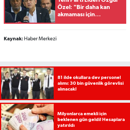
Yeni Parti Lideri Özgür
Özel: "Bir daha kan
akmaması için
düzenlemeler
demokratik zeminde
yapılmalı"
Kaynak:
Haber Merkezi
81 ilde okullara dev personel
alımı: 30 bin güvenlik görevlisi
alınacak!
Milyonlarca emekli için
beklenen gün geldi! Hesaplara
yatırıldı