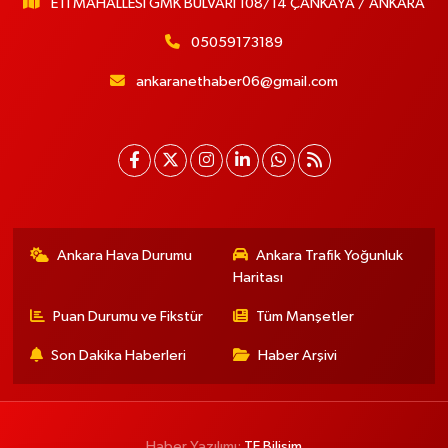
ETİ MAHALLESİ GMK BULVARI 108/14 ÇANKAYA / ANKARA
05059173189
ankaranethaber06@gmail.com
Ankara Hava Durumu
Ankara Trafik Yoğunluk
Haritası
Puan Durumu ve Fikstür
Tüm Manşetler
Son Dakika Haberleri
Haber Arşivi
Haber Yazılımı:
TE Bilişim