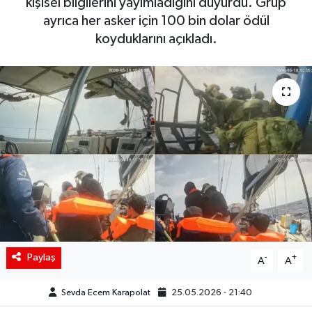
kişisel bilgilerini yayımladığını duyurdu. Grup
ayrıca her asker için 100 bin dolar ödül
Siyaset
koyduklarını açıkladı.
Spor
Teknoloji
Yaşam
Paylaş
-
+
A
A
Sevda Ecem Karapolat
25.05.2026 - 21:40