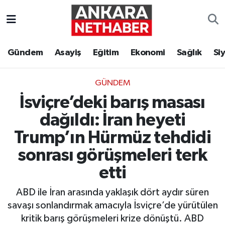
Asayiş
Ankara Hava Durumu
Gündem
Asayiş
Eğitim
Ekonomi
Sağlık
Si
Duyurular
Ankara Trafik Yoğunluk Haritası
GÜNDEM
Eğitim
Süper Lig Puan Durumu ve Fikstür
İsviçre’deki barış masası
Ekonomi
Tüm Manşetler
dağıldı: İran heyeti
Trump’ın Hürmüz tehdidi
Gündem
Son Dakika Haberleri
sonrası görüşmeleri terk
Kim Kimdir Nereli
Haber Arşivi
etti
ABD ile İran arasında yaklaşık dört aydır süren
Resmi İlanlar
savaşı sonlandırmak amacıyla İsviçre’de yürütülen
Sağlık
kritik barış görüşmeleri krize dönüştü. ABD