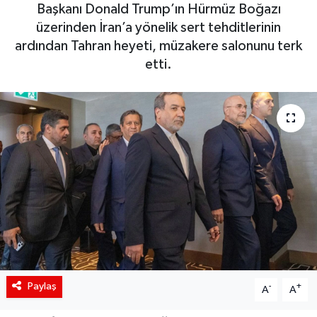
Başkanı Donald Trump’ın Hürmüz Boğazı
Siyaset
üzerinden İran’a yönelik sert tehditlerinin
ardından Tahran heyeti, müzakere salonunu terk
Spor
etti.
Teknoloji
Yaşam
Paylaş
-
+
A
A