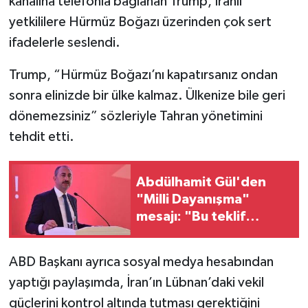
kanalına telefonla bağlanan Trump, İranlı
yetkililere Hürmüz Boğazı üzerinden çok sert
ifadelerle seslendi.
Trump, “Hürmüz Boğazı’nı kapatırsanız ondan
sonra elinizde bir ülke kalmaz. Ülkenize bile geri
dönemezsiniz” sözleriyle Tahran yönetimini
tehdit etti.
Abdülhamit Gül'den
"Milli Dayanışma"
mesajı: "Bu teklif
doğrudan milletimizin
teklifidir"
ABD Başkanı ayrıca sosyal medya hesabından
yaptığı paylaşımda, İran’ın Lübnan’daki vekil
güçlerini kontrol altında tutması gerektiğini