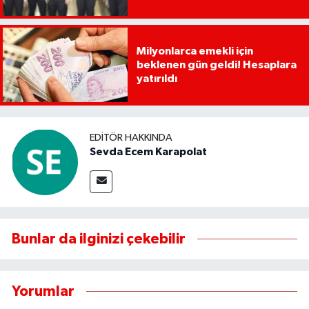
Milyonlarca emekli için
beklenen gün geldi! Hesaplara
yatırıldı
EDITÖR HAKKINDA
Sevda Ecem Karapolat
Bunlar da ilginizi çekebilir
Yorumlar