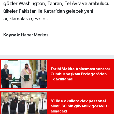
gözler Washington, Tahran, Tel Aviv ve arabulucu
ülkeler Pakistan ile Katar’dan gelecek yeni
açıklamalara çevrildi.
Kaynak:
Haber Merkezi
Tarihi Mekke Anlaşması sonrası
Cumhurbaşkanı Erdoğan'dan
ilk açıklama!
81 ilde okullara dev personel
alımı: 30 bin güvenlik görevlisi
alınacak!