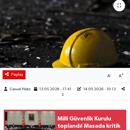
Siyaset
Spor
Teknoloji
Yaşam
Paylaş
-
+
A
A
Cansel Yıldız
13.05.2026 - 17:41
14.05.2026 - 10:13
2
Milli Güvenlik Kurulu
toplandı! Masada kritik