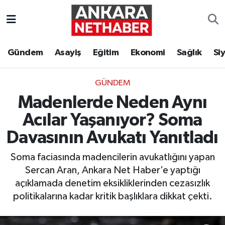
Asayiş
Ankara Hava Durumu
Gündem
Asayiş
Eğitim
Ekonomi
Sağlık
Si
Duyurular
Ankara Trafik Yoğunluk Haritası
GÜNDEM
Eğitim
Süper Lig Puan Durumu ve Fikstür
Madenlerde Neden Aynı
Ekonomi
Tüm Manşetler
Acılar Yaşanıyor? Soma
Davasının Avukatı Yanıtladı
Gündem
Son Dakika Haberleri
Soma faciasında madencilerin avukatlığını yapan
Kim Kimdir Nereli
Haber Arşivi
Sercan Aran, Ankara Net Haber’e yaptığı
açıklamada denetim eksikliklerinden cezasızlık
Resmi İlanlar
politikalarına kadar kritik başlıklara dikkat çekti.
Sağlık