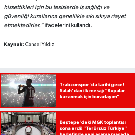
hissettikleri için bu tesislerde iş sağlığı ve
güvenliği kurallarına genellikle sıkı sıkıya riayet
etmektedirler.”
ifadelerini kullandı.
Kaynak:
Cansel Yıldız
Trabzonspor'da tarihi gece!
Salah'dan ilk mesaj: "Kupalar
kazanmak için buradayım"
Beştepe'deki MGK toplantısı
sona erdi! "Terörsüz Türkiye"
hedefinde yeni aşama masada