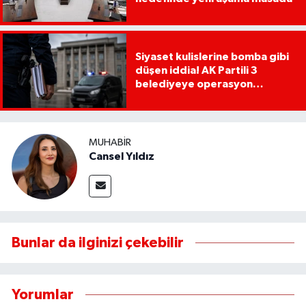
Siyaset kulislerine bomba gibi
düşen iddia! AK Partili 3
belediyeye operasyon
yapılacak!
MUHABIR
Cansel Yıldız
Bunlar da ilginizi çekebilir
Yorumlar