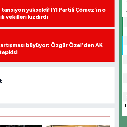
tansiyon yükseldi! İYİ Partili Çömez'in o
li vekilleri kızdırdı
tartışması büyüyor: Özgür Özel'den AK
tepkisi
t
1