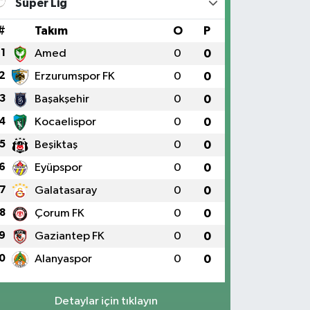
Süper Lig
#
Takım
O
P
1
Amed
0
0
2
Erzurumspor FK
0
0
3
Başakşehir
0
0
4
Kocaelispor
0
0
5
Beşiktaş
0
0
6
Eyüpspor
0
0
7
Galatasaray
0
0
8
Çorum FK
0
0
9
Gaziantep FK
0
0
0
Alanyaspor
0
0
Detaylar için tıklayın