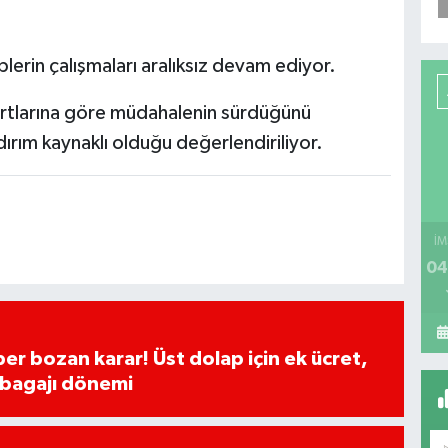
iplerin çalışmaları aralıksız devam ediyor.
şartlarına göre müdahalenin sürdüğünü
ldırım kaynaklı olduğu değerlendiriliyor.
İM
04
ber bozan karar! Üst dolap için ek ücret,
 bagajı dönemi