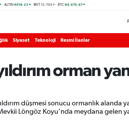
6518.23
13.703
64.475,47
ALTIN
BİST
BTC
ğlık
Siyaset
Teknoloji
Resmi İlanlar
yıldırım orman ya
ıldırım düşmesi sonucu ormanlık alanda ya
a Mevkii Löngöz Koyu'nda meydana gelen y