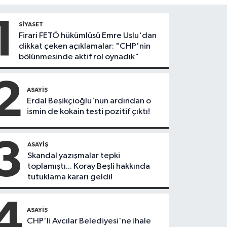
1
SIYASET
Firari FETÖ hükümlüsü Emre Uslu'dan
dikkat çeken açıklamalar: "CHP'nin
bölünmesinde aktif rol oynadık"
2
ASAYIŞ
Erdal Beşikçioğlu'nun ardından o
ismin de kokain testi pozitif çıktı!
3
ASAYIŞ
Skandal yazışmalar tepki
toplamıştı... Koray Beşli hakkında
tutuklama kararı geldi!
4
ASAYIŞ
CHP'li Avcılar Belediyesi'ne ihale