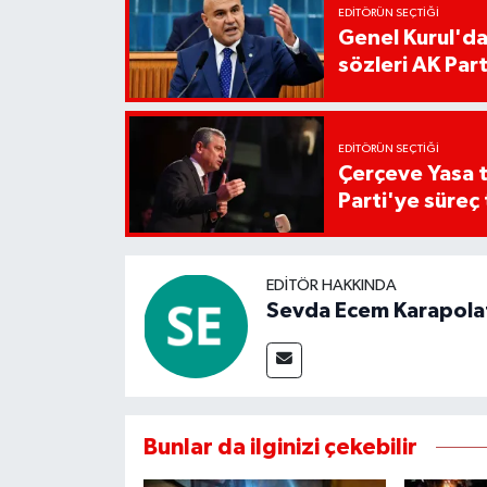
EDITÖRÜN SEÇTIĞI
Genel Kurul'da 
sözleri AK Parti
EDITÖRÜN SEÇTIĞI
Çerçeve Yasa 
Parti'ye süreç 
EDITÖR HAKKINDA
Sevda Ecem Karapola
Bunlar da ilginizi çekebilir