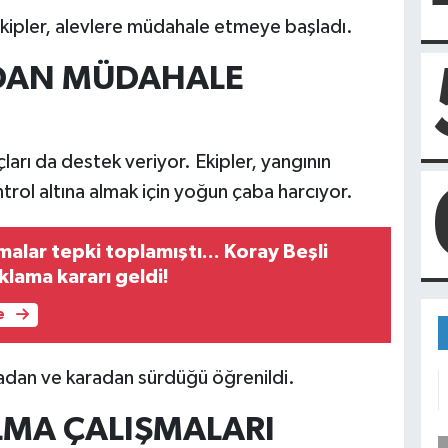
kipler, alevlere müdahale etmeye başladı.
DAN MÜDAHALE
çları da destek veriyor. Ekipler, yangının
rol altına almak için yoğun çaba harcıyor.
alar tepki toplamıştı... Koray Beşli
lama kararı geldi!
e
adan ve karadan sürdüğü öğrenildi.
LMA ÇALIŞMALARI