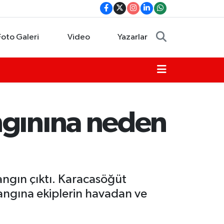
Foto Galeri
Video
Yazarlar
ngınına neden
ngın çıktı. Karacasöğüt
angına ekiplerin havadan ve