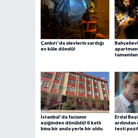
Çankırı'da alevlerin sardığı
Bahçeliev
ev küle döndü!
apartmand
tamamland
İstanbul'da facianın
Erdal Beş
eşiğinden dönüldü! 6 katlı
ardından 
bina bir anda yerle bir oldu
testi pozit