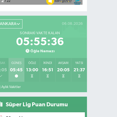
ANKARA
06.08.2026
SONRAKI VAKTE KALAN
05:55:35
Öğle Namazı
SAK
GÜNEŞ
ÖĞLE
İKINDI
AKŞAM
YATSI
:05
05:45
13:00
16:51
20:05
21:37
Aylık Vakitler
Süper Lig Puan Durumu