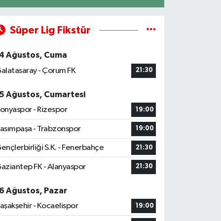
Süper Lig Fikstür
4 Ağustos, Cuma
alatasaray - Çorum FK
21:30
5 Ağustos, Cumartesi
onyaspor - Rizespor
19:00
asımpaşa - Trabzonspor
19:00
ençlerbirliği S.K. - Fenerbahçe
21:30
aziantep FK - Alanyaspor
21:30
6 Ağustos, Pazar
aşakşehir - Kocaelispor
19:00