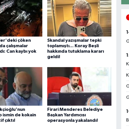
1
ler'deki çöken
Skandal yazışmalar tepki
G
a çalışmalar
toplamıştı... Koray Beşli
ı: Can kaybı yok
hakkında tutuklama kararı
1
geldi!
K
K
G
G
ikçioğlu'nun
Firari Menderes Belediye
1
o ismin de kokain
Başkan Yardımcısı
B
if çıktı!
operasyonla yakalandı!