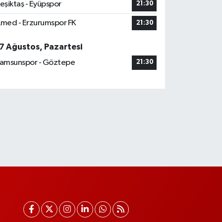
eşiktaş - Eyüpspor
21:30
med - Erzurumspor FK
21:30
7 Ağustos, Pazartesi
amsunspor - Göztepe
21:30