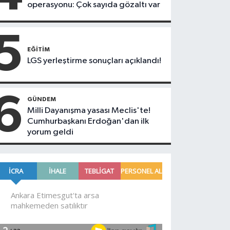
operasyonu: Çok sayıda gözaltı var
5
EĞITIM
LGS yerleştirme sonuçları açıklandı!
6
GÜNDEM
Milli Dayanışma yasası Meclis'te!
Cumhurbaşkanı Erdoğan'dan ilk
yorum geldi