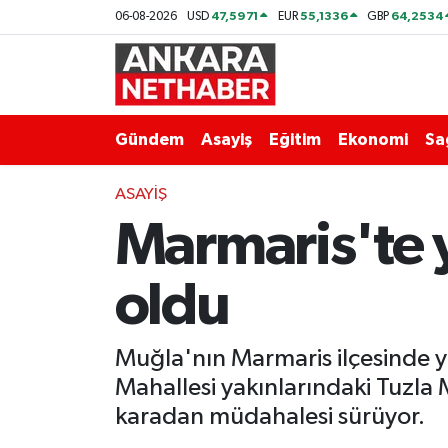
47,5971
55,1336
64,2534
06-08-2026
USD
EUR
GBP
Asayiş
Ankara Hava Durumu
Duyurular
Ankara Trafik Yoğunluk Haritası
Gündem
Asayiş
Eğitim
Ekonomi
Sa
Eğitim
Süper Lig Puan Durumu ve Fikstür
ASAYIŞ
Marmaris'te 
Ekonomi
Tüm Manşetler
Gündem
Son Dakika Haberleri
oldu
Kim Kimdir Nereli
Haber Arşivi
Muğla'nın Marmaris ilçesinde y
Resmi İlanlar
Mahallesi yakınlarındaki Tuzl
karadan müdahalesi sürüyor.
Sağlık