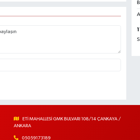
B
A
1
S
ETİ MAHALLESİ GMK BULVARI 108/14 ÇANKAYA /
ANKARA
05059173189