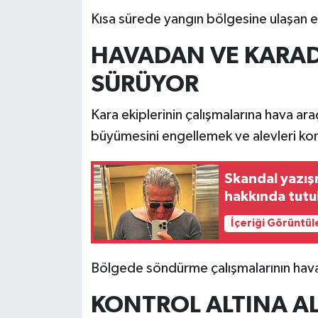
Kısa sürede yangın bölgesine ulaşan e
HAVADAN VE KARA
SÜRÜYOR
Kara ekiplerinin çalışmalarına hava ara
büyümesini engellemek ve alevleri kont
Skandal yazışm
hakkında tutuk
İçeriği Görüntül
Bölgede söndürme çalışmalarının hav
KONTROL ALTINA A