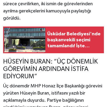
sürece çevrilirken, iki ismin de görevlerinden
ayrılma gerekçelerini kamuoyuyla paylaştığı
görüldü.
Üsküdar Belediyesi'nde
başkanvekili seçimi
tamamlandı! İşte
kazanan aday
HÜSEYİN BURAN: “ÜÇ DÖNEMLİK
GÖREVİMİN ARDINDAN İSTİFA
EDİYORUM”
Üç dönemdir MHP Honaz İlçe Başkanlığı görevini
yürüten Hüseyin Buran, istifasını yazılı bir
açıklamayla duyurdu. Partiye bağlılığının