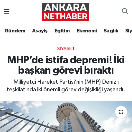
Asayiş
Ankara Hava Durumu
Gündem
Asayiş
Eğitim
Ekonomi
Sağlık
Si
Duyurular
Ankara Trafik Yoğunluk Haritası
SIYASET
Eğitim
Süper Lig Puan Durumu ve Fikstür
MHP’de istifa depremi! İki
Ekonomi
Tüm Manşetler
başkan görevi bıraktı
Milliyetçi Hareket Partisi’nin (MHP) Denizli
Gündem
Son Dakika Haberleri
teşkilatında iki önemli görev değişikliği yaşandı.
Kim Kimdir Nereli
Haber Arşivi
Resmi İlanlar
Sağlık