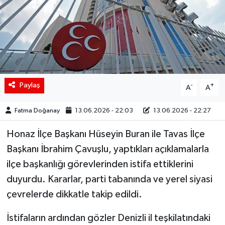
Siyaset
Spor
Teknoloji
Paylaş
-
+
A
A
Yaşam
Fatma Doğanay
13.06.2026 - 22:03
13.06.2026 - 22:27
Honaz İlçe Başkanı Hüseyin Buran ile Tavas İlçe
Başkanı İbrahim Çavuşlu, yaptıkları açıklamalarla
ilçe başkanlığı görevlerinden istifa ettiklerini
duyurdu. Kararlar, parti tabanında ve yerel siyasi
çevrelerde dikkatle takip edildi.
İstifaların ardından gözler Denizli il teşkilatındaki