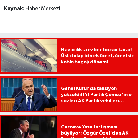
Kaynak:
Haber Merkezi
Havacılıkta ezber bozan karar!
Üst dolap için ek ücret, ücretsiz
kabin bagajı dönemi
Genel Kurul'da tansiyon
yükseldi! İYİ Partili Çömez'in o
sözleri AK Partili vekilleri
kızdırdı
Çerçeve Yasa tartışması
büyüyor: Özgür Özel'den AK